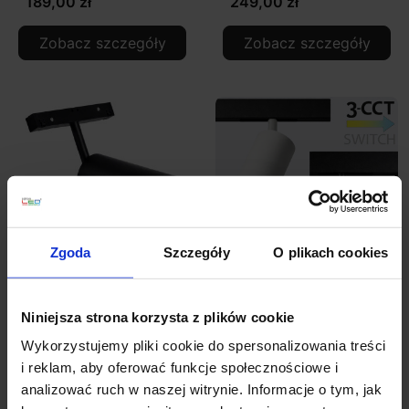
189,00 zł
249,00 zł
Zobacz szczegóły
Zobacz szczegóły
Zgoda
Szczegóły
O plikach cookies
MULTILINE NIKO S55
MULTILINE NIKO SPOT
reflektor LED 12W
LED 12W 3CCT
Niniejsza strona korzysta z plików cookie
3000K/4000K 2
3000K/4000K/5000K
Wykorzystujemy pliki cookie do spersonalizowania treści
obwody L1/L2
DALI
i reklam, aby oferować funkcje społecznościowe i
analizować ruch w naszej witrynie. Informacje o tym, jak
199,00 zł
229,00 zł