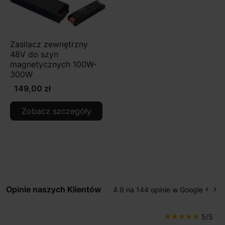
Zasilacz zewnętrzny
48V do szyn
magnetycznych 100W-
300W
149,00 zł
Zobacz szczegóły
Opinie naszych Klientów
4.9 na 144 opinie w Google
keyboard_arrow_left
keyboard_arrow_right
Popr
Na
5/5
star
star
star
star
star