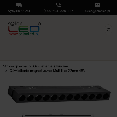
local_shipping
phone_in_talk
mail
Wysyłka od 24H
(+48) 694-000-777
sklep@salonled.pl
favorite_border
Strona główna
Oświetlenie szynowe
Oświetlenie magnetyczne Multiline 22mm 48V