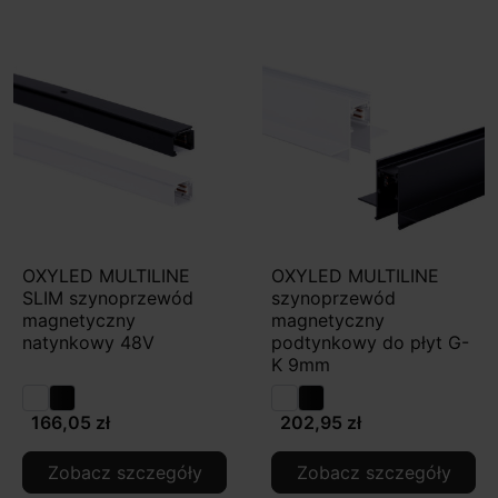
OXYLED MULTILINE
OXYLED MULTILINE
SLIM szynoprzewód
szynoprzewód
magnetyczny
magnetyczny
natynkowy 48V
podtynkowy do płyt G-
K 9mm
166,05 zł
202,95 zł
Zobacz szczegóły
Zobacz szczegóły