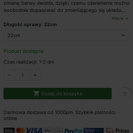
zmianę barwy światła, dzięki czemu oświetlenie można
swobodnie dopasować do zmieniającego się układu...
Więcej
expand_more
Długość oprawy: 22cm
Produkt dostępny
Czas realizacji: 1-2 dni



Dodaj do koszyka
favorite_border
Darmowa dostawa od 1000pln. Szybkie płatności
online.