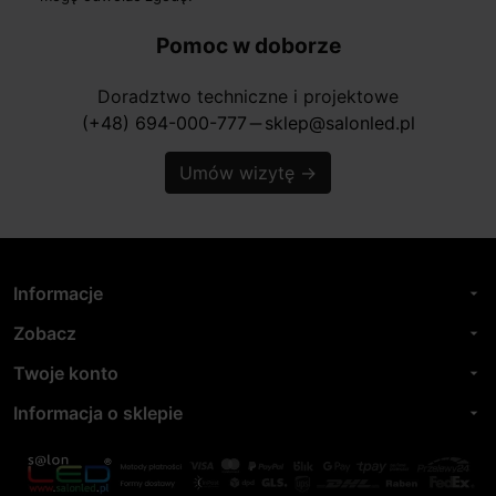
Pomoc w doborze
Doradztwo techniczne i projektowe
(+48) 694-000-777
sklep@salonled.pl
horizontal_rule
Umów wizytę
→
Informacje
arrow_drop_down
Zobacz
arrow_drop_down
Twoje konto
arrow_drop_down
Informacja o sklepie
arrow_drop_down