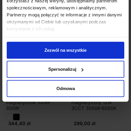
korzystasz z naszej witryny, udostępniamy partnerom
społecznościowym, reklamowym i analitycznym.
Zobacz szczegóły
Zobacz szczegóły
Partnerzy mogą połączyć te informacje z innymi danymi
otrzymanymi od Ciebie lub uzyskanymi podczas
korzystania z ich usług.
Zezwól na wszystkie
Spersonalizuj
Odmowa
Multiline zasilacz 48V
MULTILINE ZOOM 15-
wpinany w szyny
50° reflektor
magnetyczne 100W-
magnetyczny 12W
300W
3CCT 3000K-6000K
344,40 zł
299,00 zł