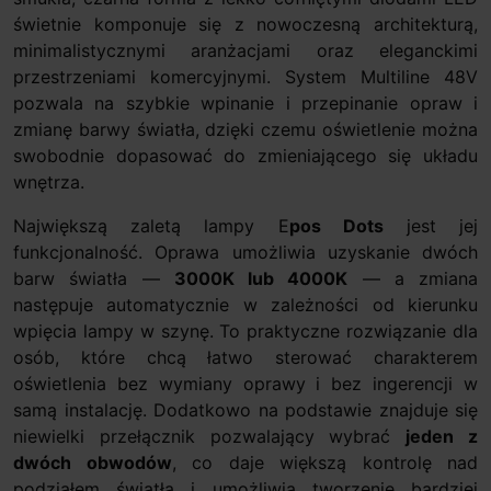
świetnie komponuje się z nowoczesną architekturą,
minimalistycznymi aranżacjami oraz eleganckimi
przestrzeniami komercyjnymi. System Multiline 48V
pozwala na szybkie wpinanie i przepinanie opraw i
zmianę barwy światła, dzięki czemu oświetlenie można
swobodnie dopasować do zmieniającego się układu
wnętrza.
Największą zaletą lampy E
pos Dots
jest jej
funkcjonalność. Oprawa umożliwia uzyskanie dwóch
barw światła —
3000K lub 4000K
— a zmiana
następuje automatycznie w zależności od kierunku
wpięcia lampy w szynę. To praktyczne rozwiązanie dla
osób, które chcą łatwo sterować charakterem
oświetlenia bez wymiany oprawy i bez ingerencji w
samą instalację. Dodatkowo na podstawie znajduje się
niewielki przełącznik pozwalający wybrać
jeden z
dwóch obwodów
, co daje większą kontrolę nad
podziałem światła i umożliwia tworzenie bardziej