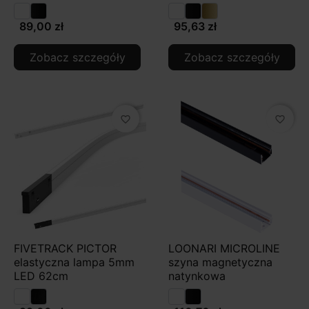
89,00 zł
95,63 zł
Zobacz szczegóły
Zobacz szczegóły
favorite_border
favorite_border
FIVETRACK PICTOR
LOONARI MICROLINE
elastyczna lampa 5mm
szyna magnetyczna
LED 62cm
natynkowa