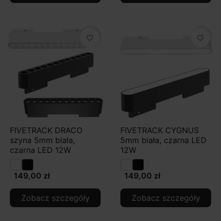
favorite_border
favorite_border
FIVETRACK DRACO
FIVETRACK CYGNUS
szyna 5mm biała,
5mm biała, czarna LED
czarna LED 12W
12W
149,00 zł
149,00 zł
Zobacz szczegóły
Zobacz szczegóły