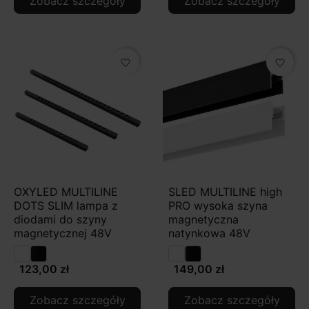
Zobacz szczegóły
Zobacz szczegóły
favorite_border
favorite_border
OXYLED MULTILINE
SLED MULTILINE high
DOTS SLIM lampa z
PRO wysoka szyna
diodami do szyny
magnetyczna
magnetycznej 48V
natynkowa 48V
123,00 zł
149,00 zł
Zobacz szczegóły
Zobacz szczegóły