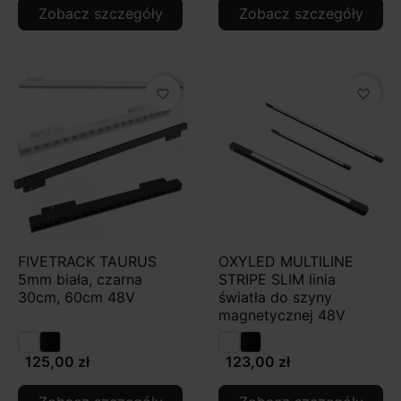
Zobacz szczegóły
Zobacz szczegóły
favorite_border
favorite_border
FIVETRACK TAURUS
OXYLED MULTILINE
5mm biała, czarna
STRIPE SLIM linia
30cm, 60cm 48V
światła do szyny
magnetycznej 48V
125,00 zł
123,00 zł