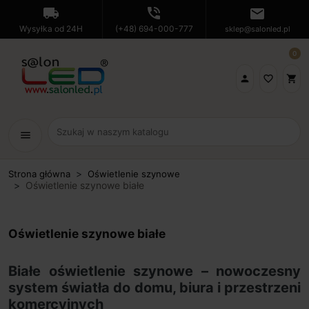
local_shipping
phone_in_talk
mail
Wysyłka od 24H
(+48) 694-000-777
sklep@salonled.pl
0

favorite_border
shopping_cart
menu
Strona główna
Oświetlenie szynowe
Oświetlenie szynowe białe
Oświetlenie szynowe białe
Białe oświetlenie szynowe – nowoczesny
system światła do domu, biura i przestrzeni
komercyjnych