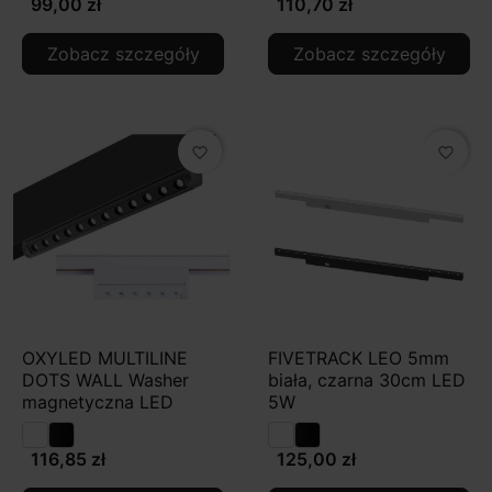
99,00 zł
110,70 zł
Zobacz szczegóły
Zobacz szczegóły
favorite_border
favorite_border
OXYLED MULTILINE
FIVETRACK LEO 5mm
DOTS WALL Washer
biała, czarna 30cm LED
magnetyczna LED
5W
116,85 zł
125,00 zł