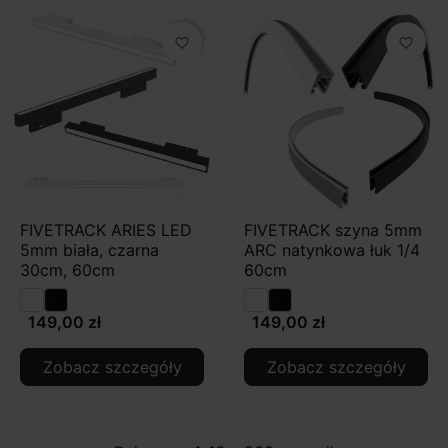
favorite_border
favorite_border
FIVETRACK ARIES LED
FIVETRACK szyna 5mm
5mm biała, czarna
ARC natynkowa łuk 1/4
30cm, 60cm
60cm
149,00 zł
149,00 zł
Zobacz szczegóły
Zobacz szczegóły