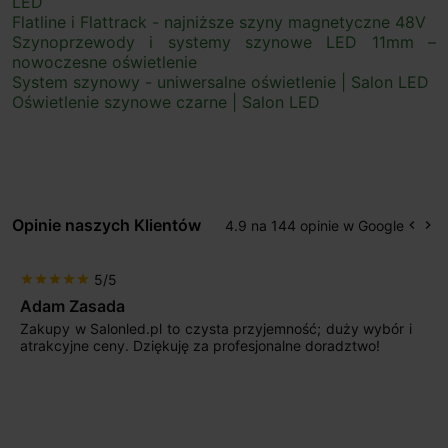
LED
Flatline i Flattrack - najniższe szyny magnetyczne 48V
Szynoprzewody i systemy szynowe LED 11mm –
nowoczesne oświetlenie
System szynowy - uniwersalne oświetlenie | Salon LED
Oświetlenie szynowe czarne | Salon LED
Opinie naszych Klientów
4.9 na 144 opinie w Google
keyboard_arrow_left
keyboard_arrow_right
Popr
Na
5/5
star
star
star
star
star
Max777
Jestem bardzo zadowolony. Przede wszystkim od
początku uderzyło mnie profesjonalne podejście
sprzedającego. Pan ma duże doświadczenie i potrafi
odpowiednio pokierować i doradzić dzięki czemu mamy
nasze wymarzone oświetlenie. Dodatkowo udało się to
osiągnąć w przyzwoitych pieniądzach.