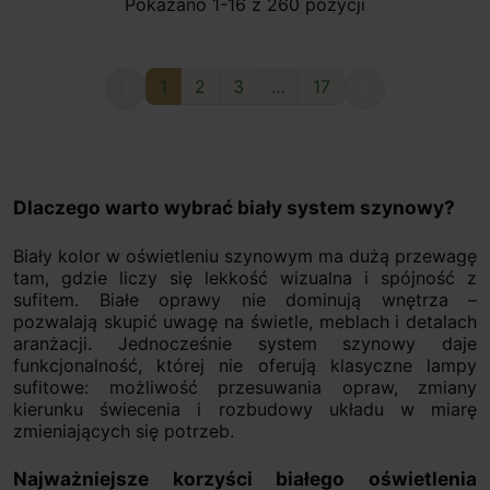
Pokazano 1-16 z 260 pozycji
1
2
3
…
17


Dlaczego warto wybrać biały system szynowy?
Biały kolor w oświetleniu szynowym ma dużą przewagę
tam, gdzie liczy się lekkość wizualna i spójność z
sufitem. Białe oprawy nie dominują wnętrza –
pozwalają skupić uwagę na świetle, meblach i detalach
aranżacji. Jednocześnie system szynowy daje
funkcjonalność, której nie oferują klasyczne lampy
sufitowe: możliwość przesuwania opraw, zmiany
kierunku świecenia i rozbudowy układu w miarę
zmieniających się potrzeb.
Najważniejsze korzyści białego oświetlenia