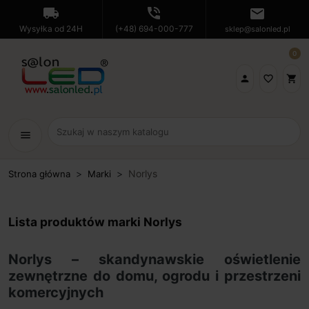
local_shipping
phone_in_talk
mail
Wysyłka od 24H
(+48) 694-000-777
sklep@salonled.pl
0

favorite_border
shopping_cart
menu
Norlys
Strona główna
Marki
Lista produktów marki Norlys
Norlys – skandynawskie oświetlenie
zewnętrzne do domu, ogrodu i przestrzeni
komercyjnych