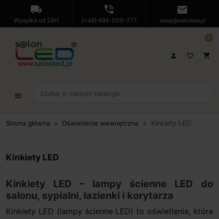
local_shipping
phone_in_talk
mail
Wysyłka od 24H
(+48) 694-000-777
sklep@salonled.pl
0

favorite_border
shopping_cart
menu
Kinkiety LED
Strona główna
Oświetlenie wewnętrzne
Kinkiety LED
Kinkiety LED – lampy ścienne LED do
salonu, sypialni, łazienki i korytarza
Kinkiety LED (lampy ścienne LED) to oświetlenie, które