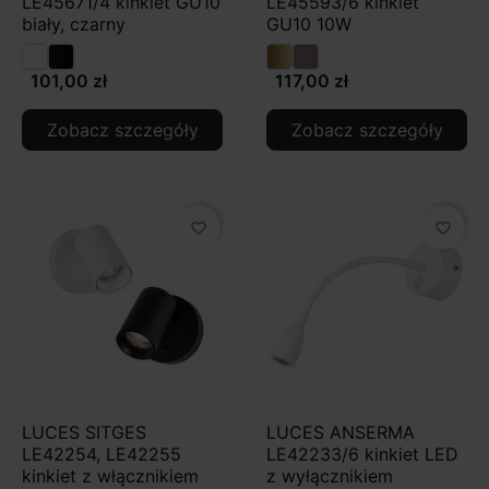
LE45671/4 kinkiet GU10
LE45593/6 kinkiet
biały, czarny
GU10 10W
101,00 zł
117,00 zł
Zobacz szczegóły
Zobacz szczegóły
favorite_border
favorite_border
LUCES SITGES
LUCES ANSERMA
LE42254, LE42255
LE42233/6 kinkiet LED
kinkiet z włącznikiem
z wyłącznikiem