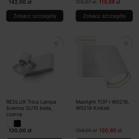
142,00 zł
170,97 zł
119,68 zł
Zobacz szczegóły
Zobacz szczegóły
Promocja
favorite_border
favorite_border
REDLUX Trica Lampa
Maxlight TOP I W0218,
ścienna GU10 biała,
W0219 Kinkiet
czarna
120,00 zł
134,00 zł
120,60 zł