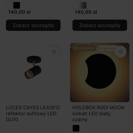
140,00 zł
140,00 zł
Zobacz szczegóły
Zobacz szczegóły
Wyprzedaż!
Promocja
favorite_border
favorite_border
LUCES CAYES LE42612
HOLDBOX RODI MOON
reflektor sufitowy LED
kinkiet LED biały,
GU10
czarny