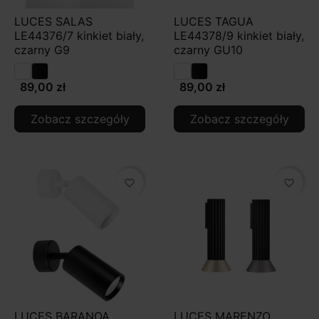
LUCES SALAS
LUCES TAGUA
LE44376/7 kinkiet biały,
LE44378/9 kinkiet biały,
czarny G9
czarny GU10
89,00 zł
89,00 zł
Zobacz szczegóły
Zobacz szczegóły
favorite_border
favorite_border
LUCES BARANOA
LUCES MARENZO