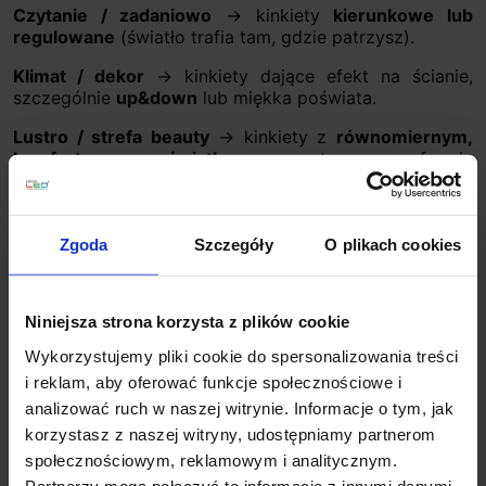
Czytanie / zadaniowo
→ kinkiety
kierunkowe lub
regulowane
(światło trafia tam, gdzie patrzysz).
Klimat / dekor
→ kinkiety dające efekt na ścianie,
szczególnie
up&down
lub miękka poświata.
Lustro / strefa beauty
→ kinkiety z
równomiernym,
komfortowym światłem
, często w formie
podłużnej/liniowej.
2) Efekt na ścianie: co chcesz widzieć po
Zgoda
Szczegóły
O plikach cookies
zapaleniu światła?
To najczęściej pomijany, a najważniejszy „test” wyboru:
Niniejsza strona korzysta z plików cookie
Up&down
: zobaczysz eleganckie smugi światła góra–
Wykorzystujemy pliki cookie do spersonalizowania treści
dół (efekt premium).
i reklam, aby oferować funkcje społecznościowe i
Liniowe/podłużne
: zobaczysz czystą, nowoczesną
analizować ruch w naszej witrynie. Informacje o tym, jak
linię światła (minimalizm).
korzystasz z naszej witryny, udostępniamy partnerom
Rozproszenie/klosz
: zobaczysz miękką poświatę
społecznościowym, reklamowym i analitycznym.
(przytulność).
Partnerzy mogą połączyć te informacje z innymi danymi