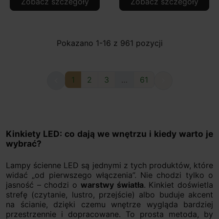
Zobacz szczegóły
Zobacz szczegóły
Pokazano 1-16 z 961 pozycji
1
2
3
…
61


Kinkiety LED: co dają we wnętrzu i kiedy warto je
wybrać?
Lampy ścienne LED są jednymi z tych produktów, które
widać „od pierwszego włączenia”. Nie chodzi tylko o
jasność – chodzi o
warstwy światła
. Kinkiet doświetla
strefę (czytanie, lustro, przejście) albo buduje akcent
na ścianie, dzięki czemu wnętrze wygląda bardziej
przestrzennie i dopracowane. To prosta metoda, by