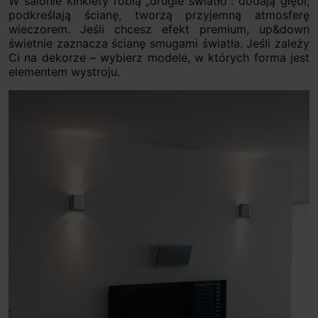
W salonie kinkiety robią „drugie światło”: dodają głębi,
podkreślają ścianę, tworzą przyjemną atmosferę
wieczorem. Jeśli chcesz efekt premium, up&down
świetnie zaznacza ścianę smugami światła. Jeśli zależy
Ci na dekorze – wybierz modele, w których forma jest
elementem wystroju.