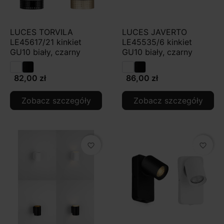
Do czytania przy łóżku lub fotelu →
kierunkowe /
regulowane
Efekt premium na ścianie (smugi światła) →
kinkiety
LUCES TORVILA
LUCES JAVERTO
up&down / góra-dół
LE45617/21 kinkiet
LE45535/6 kinkiet
GU10 biały, czarny
Komfort przy lustrze →
podłużne / liniowe
GU10 biały, czarny
Najczęściej wybierane podkategorie:
82,00 zł
86,00 zł
Kinkiety do sypialni
•
Kinkiety do salonu
•
Kinkiety do
łazienki / nad lustro
•
Kinkiety liniowe/podłużne
•
Zobacz szczegóły
Zobacz szczegóły
Czarne
•
Białe
•
Złote
favorite_border
favorite_border