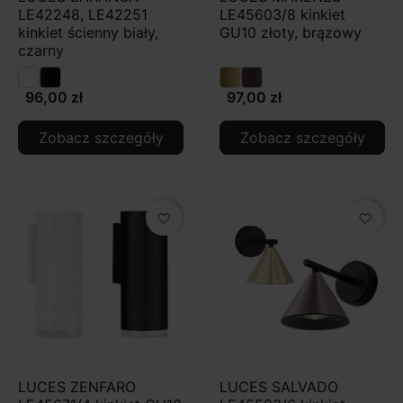
LE42248, LE42251
LE45603/8 kinkiet
kinkiet ścienny biały,
GU10 złoty, brązowy
czarny
96,00 zł
97,00 zł
Zobacz szczegóły
Zobacz szczegóły
favorite_border
favorite_border
LUCES ZENFARO
LUCES SALVADO