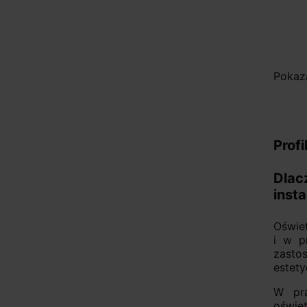
Pokaza
Prof
Dlac
inst
Oświet
i w p
zasto
estet
W pra
oświe