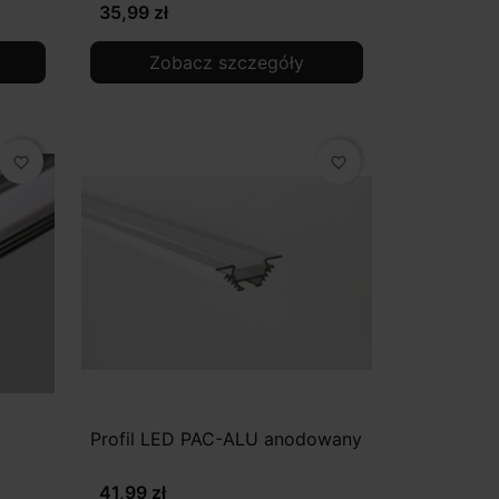
35,99 zł
Zobacz szczegóły
favorite_border
favorite_border
Profil LED PAC-ALU anodowany
41,99 zł