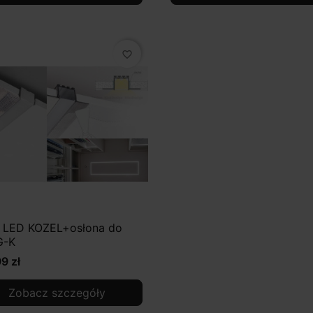
favorite_border
il LED KOZEL+osłona do
G-K
9 zł
Zobacz szczegóły