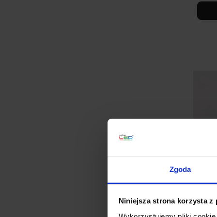
Zgoda
Prof
anod
44,9
Niniejsza strona korzysta z
Wykorzystujemy pliki cookie 