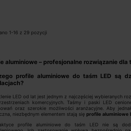
no 1-16 z 29 pozycji
ile aluminiowe – profesjonalne rozwiązanie dla
zego profile aluminiowe do taśm LED są 
alacjach?
lenie LED od lat jest jednym z najczęściej wybieranych 
rzestrzeniach komercyjnych. Taśmy i paski LED cenion
sowań oraz szerokie możliwości aranżacyjne. Aby jednak
yczna, niezbędnym elementem stają się
profile aluminiowe
ktyce profile aluminiowe do taśm LED nie są dodat
tleniowego. Ich zastosowanie wpływa bezpośrednio na