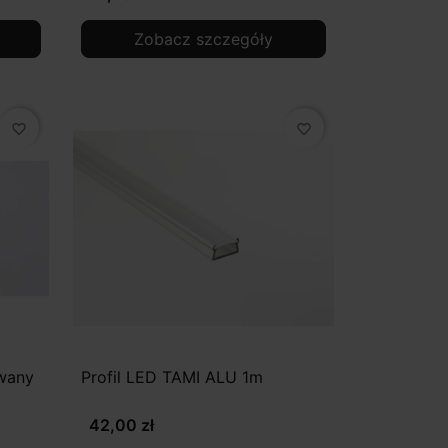
Zobacz szczegóły
favorite_border
favorite_border
wany
Profil LED TAMI ALU 1m
42,00 zł