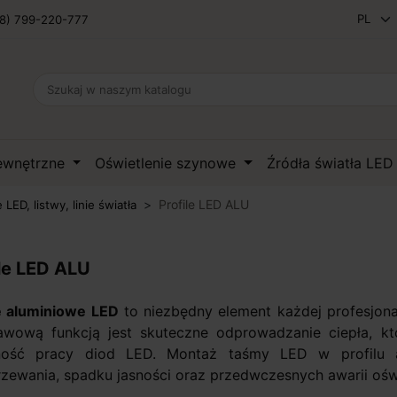
8) 799-220-777
zewnętrzne
Oświetlenie szynowe
Źródła światła LE
Profile LED ALU
e LED, listwy, linie światła
ile LED ALU
le aluminiowe LED
to niezbędny element każdej profesjonal
awową funkcją jest skuteczne odprowadzanie ciepła, k
lność pracy diod LED. Montaż taśmy LED w profilu 
zewania, spadku jasności oraz przedwczesnych awarii oświ