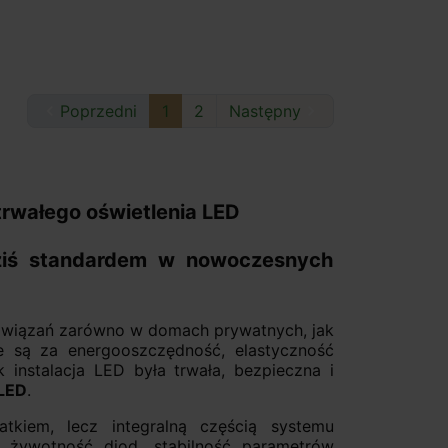

Poprzedni
1
2
Następny

 trwałego oświetlenia LED
dziś standardem w nowoczesnych
rozwiązań zarówno w domach prywatnych, jak
e są za energooszczędność, elastyczność
 instalacja LED była trwała, bezpieczna i
 LED
.
kiem, lecz integralną częścią systemu
 żywotność diod, stabilność parametrów