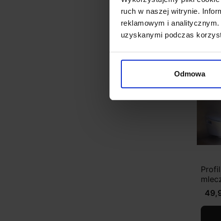
ruch w naszej witrynie. Inf
reklamowym i analitycznym. 
uzyskanymi podczas korzysta
Odmowa
Profi
mlec
49,9