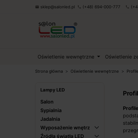
sklep@salonled.pl
(+48) 694-000-777
(+4

phone
phone
Oświetlenie wewnętrzne
Oświetlenie 
Strona główna
Oświetlenie wewnętrzne
Profil
Lampy LED
Prof
Salon
Profi
Sypialnia
podst
Jadalnia
stabi
Wyposażenie wnętrz
przegr
Źródła światła LED