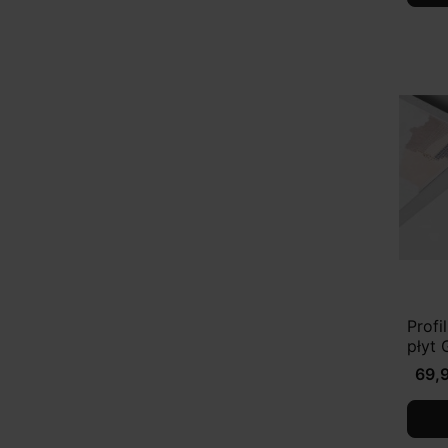
Prof
płyt 
69,9