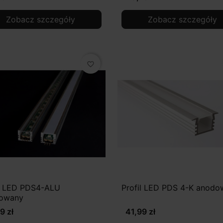
Zobacz szczegóły
Zobacz szczegóły
favorite_border
il LED PDS4-ALU
Profil LED PDS 4-K anodo
owany
9 zł
41,99 zł