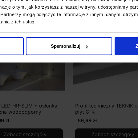
Zobacz szczegóły
Zobacz szczegóły
ormacje o tym, jak korzystasz z naszej witryny, udostępniamy p
Partnerzy mogą połączyć te informacje z innymi danymi otrzym
nia z ich usług.
favorite_border
Spersonalizuj
Z
l LED HR-SLIM + osłonka
Profil techniczny TEKNIK 
zna wodoodporny
płyt G-K
9 zł
59,99 zł
Zobacz szczegóły
Zobacz szczegóły