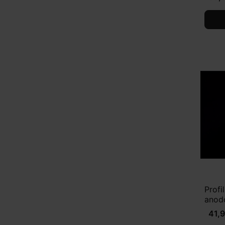
Prof
anod
41,9