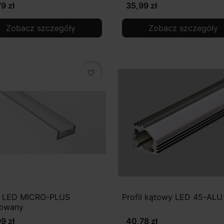
9 zł
35,99 zł
Zobacz szczegóły
Zobacz szczegóły
favorite_border
il LED MICRO-PLUS
Profil kątowy LED 45-ALU
owany
9 zł
40,78 zł