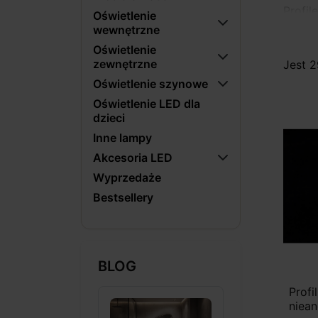
Profil
Oświetlenie
uszkod
wewnętrzne
świat
Oświetlenie
specja
zewnętrzne
Jest 
Oświetlenie szynowe
Profi
Oświetlenie LED dla
przest
dzieci
umożli
Inne lampy
Akcesoria LED
Wyprzedaże
Bestsellery
BLOG
Prof
niea