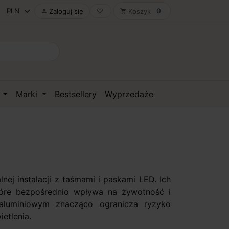
0
Zaloguj się
Koszyk

favorite_border
shopping_cart
D
Marki
Bestsellery
Wyprzedaże
nej instalacji z taśmami i paskami LED. Ich
tóre bezpośrednio wpływa na żywotność i
aluminiowym znacząco ogranicza ryzyko
etlenia.