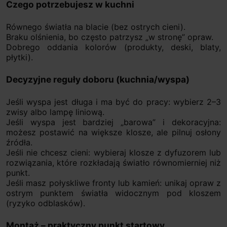
Czego potrzebujesz w kuchni
Równego światła na blacie (bez ostrych cieni).
Braku olśnienia, bo często patrzysz „w stronę” opraw.
Dobrego oddania kolorów (produkty, deski, blaty,
płytki).
Decyzyjne reguły doboru (kuchnia/wyspa)
Jeśli wyspa jest długa i ma być do pracy: wybierz 2–3
zwisy albo lampę liniową.
Jeśli wyspa jest bardziej „barowa” i dekoracyjna:
możesz postawić na większe klosze, ale pilnuj osłony
źródła.
Jeśli nie chcesz cieni: wybieraj klosze z dyfuzorem lub
rozwiązania, które rozkładają światło równomierniej niż
punkt.
Jeśli masz połyskliwe fronty lub kamień: unikaj opraw z
ostrym punktem światła widocznym pod kloszem
(ryzyko odblasków).
Montaż – praktyczny punkt startowy