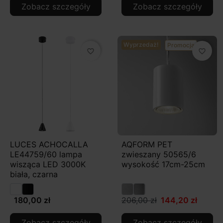
Zobacz szczegóły
Zobacz szczegóły
Wyprzedaż!
Promocja
favorite_border
favorite_border
LUCES ACHOCALLA
AQFORM PET
LE44759/60 lampa
zwieszany 50565/6
wisząca LED 3000K
wysokość 17cm-25cm
biała, czarna
180,00 zł
206,00 zł
144,20 zł
Zobacz szczegóły
Zobacz szczegóły