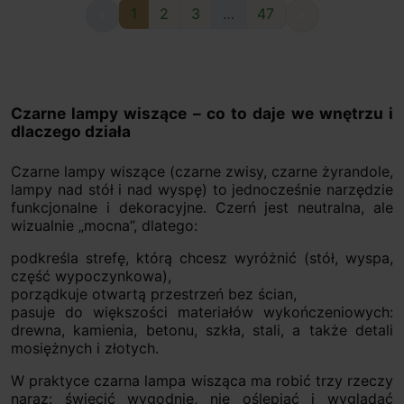
1
2
3
…
47


Czarne lampy wiszące – co to daje we wnętrzu i
dlaczego działa
Czarne lampy wiszące (czarne zwisy, czarne żyrandole,
lampy nad stół i nad wyspę) to jednocześnie narzędzie
funkcjonalne i dekoracyjne. Czerń jest neutralna, ale
wizualnie „mocna”, dlatego:
podkreśla strefę, którą chcesz wyróżnić (stół, wyspa,
część wypoczynkowa),
porządkuje otwartą przestrzeń bez ścian,
pasuje do większości materiałów wykończeniowych:
drewna, kamienia, betonu, szkła, stali, a także detali
mosiężnych i złotych.
W praktyce czarna lampa wisząca ma robić trzy rzeczy
naraz: świecić wygodnie, nie oślepiać i wyglądać