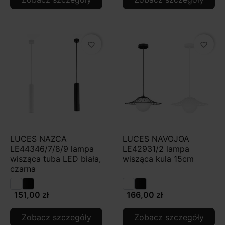
favorite_border
favorite_border
LUCES NAZCA
LUCES NAVOJOA
LE44346/7/8/9 lampa
LE42931/2 lampa
wisząca tuba LED biała,
wisząca kula 15cm
czarna
151,00 zł
166,00 zł
Zobacz szczegóły
Zobacz szczegóły