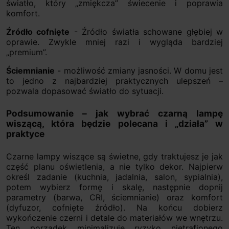
światło, który „zmiękcza” świecenie i poprawia
komfort.
Źródło cofnięte
- Źródło światła schowane głębiej w
oprawie. Zwykle mniej razi i wygląda bardziej
„premium”.
Ściemnianie
- możliwość zmiany jasności. W domu jest
to jedno z najbardziej praktycznych ulepszeń –
pozwala dopasować światło do sytuacji.
Podsumowanie – jak wybrać czarną lampę
wiszącą, która będzie polecana i „działa” w
praktyce
Czarne lampy wiszące są świetne, gdy traktujesz je jak
część planu oświetlenia, a nie tylko dekor. Najpierw
określ zadanie (kuchnia, jadalnia, salon, sypialnia),
potem wybierz formę i skalę, następnie dopnij
parametry (barwa, CRI, ściemnianie) oraz komfort
(dyfuzor, cofnięte źródło). Na końcu dobierz
wykończenie czerni i detale do materiałów we wnętrzu.
Ten porządek minimalizuje ryzyko nietrafionego