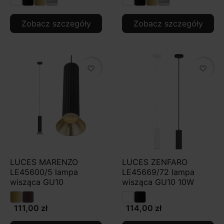
Zobacz szczegóły
Zobacz szczegóły
favorite_border
favorite_border
LUCES MARENZO
LUCES ZENFARO
LE45600/5 lampa
LE45669/72 lampa
wisząca GU10
wisząca GU10 10W
111,00 zł
114,00 zł