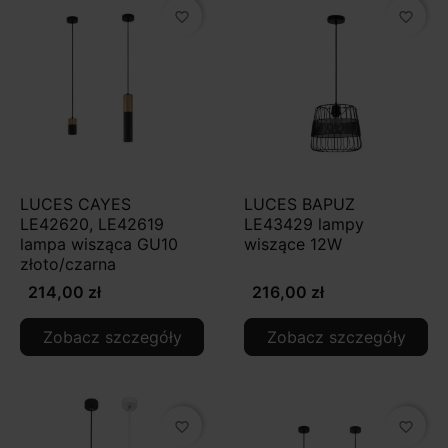
favorite_border
favorite_border
LUCES CAYES
LUCES BAPUZ
LE42620, LE42619
LE43429 lampy
lampa wisząca GU10
wiszące 12W
złoto/czarna
214,00 zł
216,00 zł
Zobacz szczegóły
Zobacz szczegóły
favorite_border
favorite_border