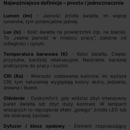
Najważniejsze definicje – prosto i jednoznacznie
Lumen (lm)
- Jasność źródła światła. Im więcej
lumenów, tym potencjalnie jaśniej.
Lux (lx)
- Ilość światła na powierzchni (np. na blacie).
To „realna jasność w miejscu pracy”, zależna od
odległości i optyki.
Temperatura barwowa (K)
- Kolor światła. Ciepłe:
przytulne, bardziej relaksacyjne. Neutralne: bardziej
praktyczne do pracy i kuchni.
CRI (Ra)
- Wierność oddawania kolorów. Im wyższe
CRI, tym naturalniej wyglądają kolory skóry, jedzenia,
drewna i tkanin.
Olśnienie
- Dyskomfort, gdy widzisz zbyt intensywny
punkt światła lub zbyt duży kontrast. W lampach
wiszących to najczęściej efekt „gołego” źródła LED lub
źle dobranej żarówki.
Dyfuzor / klosz opalowy
- Element rozpraszający