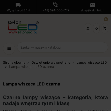
local_shipping
phone_in_talk
mail
Wysyłka od 24H
(+48) 694-000-777
sklep@salonled.pl
0

favorite_border
shopping_cart
menu
Strona główna
Oświetlenie wewnętrzne
Lampy wiszące LED
Lampa wisząca LED czarna
Lampa wisząca LED czarna
Czarne lampy wiszące – kategoria, która
nadaje wnętrzu rytm i klasę