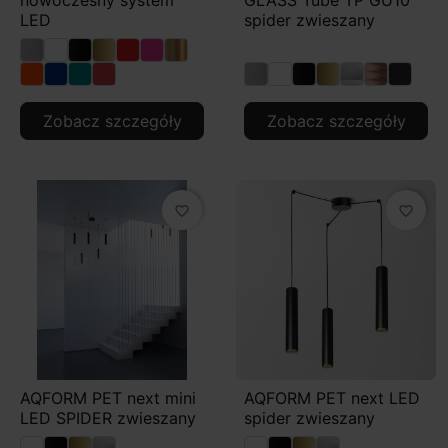
nowoczesny system
GLASS Tube TP GU10
pierścienie), jak i dekoracyjne klosze (metal, szkło,
LED
spider zwieszany
tkanina), a także rozbudowane kompozycje
wielopunktowe.
Zobacz szczegóły
Zobacz szczegóły
favorite_border
favorite_border
AQFORM PET next mini
AQFORM PET next LED
LED SPIDER zwieszany
spider zwieszany