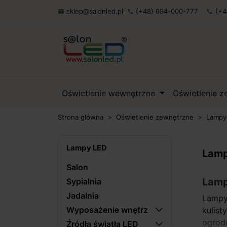
sklep@salonled.pl
(+48) 694-000-777
(+4

phone
phone
Oświetlenie wewnętrzne
Oświetlenie 
Strona główna
Oświetlenie zewnętrzne
Lampy
Lampy LED
Lamp
Salon
Lamp
Sypialnia
Jadalnia
Lampy
Wyposażenie wnętrz
kulis
ogrod
Źródła światła LED