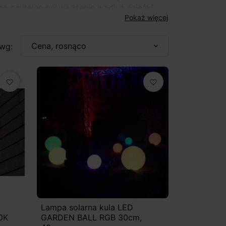
lbo czytelne prowadzenie wzdłuż ścieżki.
Pokaż więcej
wariantach: modele solarne (lampy ogrodowe
Cena, rosnąco
 wg:
expand_more
rozwiązania z kloszem kulistym do spójnej
y wiszące
– zależnie od potrzeb i miejsca
favorite_border
favorite_border
Lampa solarna kula LED
0K
GARDEN BALL RGB 30cm,