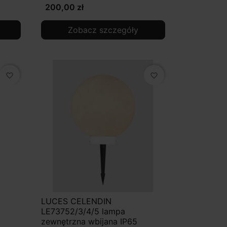
200,00 zł
Zobacz szczegóły
favorite_border
favorite_border
LUCES CELENDIN
LE73752/3/4/5 lampa
zewnętrzna wbijana IP65