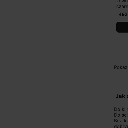
zewn
czar
492
Pokaza
Jak 
Do kli
Do ści
Bez ka
dobry