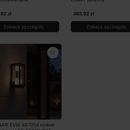
82 zł
383,82 zł
Zobacz szczegóły
Zobacz szczegóły
favorite_border
ARI EVIA 407054 kinkiet