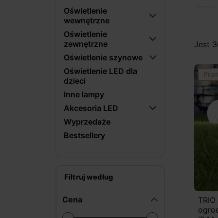
domu –
Oświetlenie
wewnętrzne
Co o
Oświetlenie
W tej 
zewnętrzne
Jest 
kula 
Oświetlenie szynowe
stylis
Oświetlenie LED dla
Pro
monta
dzieci
Inne lampy
Akcesoria LED
Wyprzedaże
Bestsellery
Filtruj według
Cena
TRIO
ogro