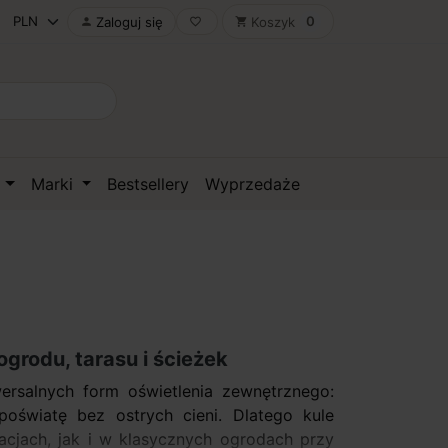
0
Zaloguj się
Koszyk

favorite_border
shopping_cart
D
Marki
Bestsellery
Wyprzedaże
grodu, tarasu i ścieżek
ersalnych form oświetlenia zewnętrznego:
poświatę bez ostrych cieni. Dlatego kule
jach, jak i w klasycznych ogrodach przy