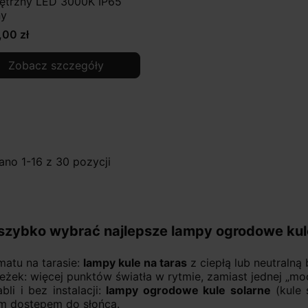
ętrzny LED 3000K IP65
ny
,00 zł
Zobacz szczegóły
no 1-16 z 30 pozycji
szybko wybrać najlepsze lampy ogrodowe kul
matu na tarasie:
lampy kule na taras
z ciepłą lub neutralną
eżek: więcej punktów światła w rytmie, zamiast jednej „moc
bli i bez instalacji:
lampy ogrodowe kule solarne
(kule 
m dostępem do słońca.