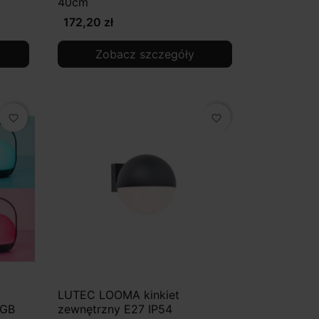
40cm
172,20 zł
Zobacz szczegóły
favorite_border
favorite_border
LUTEC LOOMA kinkiet
RGB
zewnętrzny E27 IP54