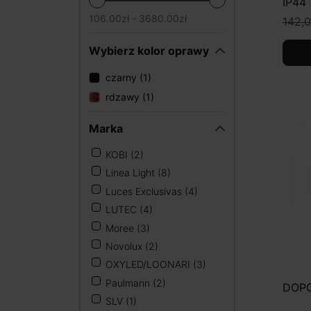
IP44
106.00zł - 3680.00zł
142,0
Wybierz kolor oprawy
czarny (1)
rdzawy (1)
Marka
KOBI
(2)
Linea Light
(8)
Luces Exclusivas
(4)
LUTEC
(4)
Moree
(3)
Novolux
(2)
OXYLED/LOONARI
(3)
Paulmann
(2)
DOPO
SLV
(1)