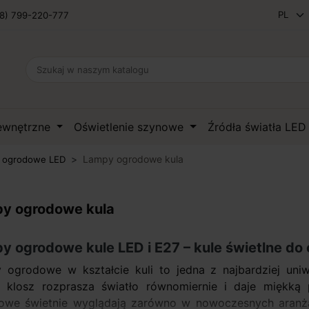
8) 799-220-777
zewnętrzne
Oświetlenie szynowe
Źródła światła LE
Lampy ogrodowe kula
 ogrodowe LED
y ogrodowe kula
y ogrodowe kule LED i E27 – kule świetlne do o
 ogrodowe w kształcie kuli to jedna z najbardziej uniw
ty klosz rozprasza światło równomiernie i daje miękką 
owe świetnie wyglądają zarówno w nowoczesnych aranżac