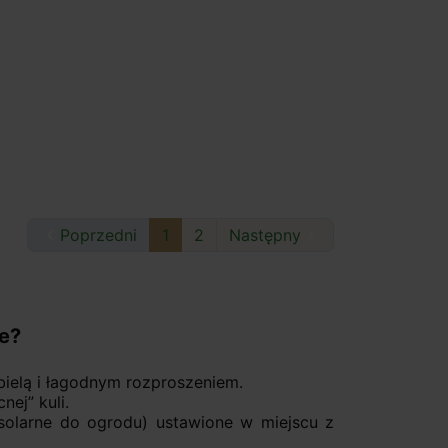

Poprzedni
1
2
Następny

e?
 bielą i łagodnym rozproszeniem.
nej” kuli.
solarne do ogrodu) ustawione w miejscu z