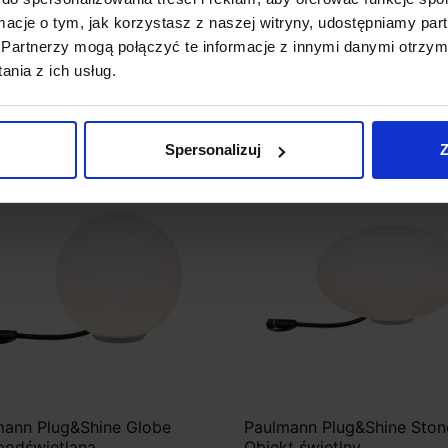
ormacje o tym, jak korzystasz z naszej witryny, udostępniamy p
00 zł
466,00 zł
Partnerzy mogą połączyć te informacje z innymi danymi otrzym
nia z ich usług.
Zobacz szczegóły
Zobacz szczegóły
Spersonalizuj
Z
favorite_border
mann Plug&Shine Globe
Paulmann Plug&Shine Ston
podświetlana
Obiekt świetlny