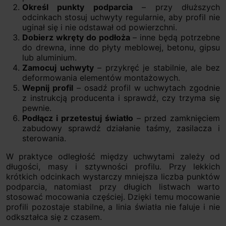
Określ punkty podparcia
– przy dłuższych
odcinkach stosuj uchwyty regularnie, aby profil nie
uginał się i nie odstawał od powierzchni.
Dobierz wkręty do podłoża
– inne będą potrzebne
do drewna, inne do płyty meblowej, betonu, gipsu
lub aluminium.
Zamocuj uchwyty
– przykręć je stabilnie, ale bez
deformowania elementów montażowych.
Wepnij profil
– osadź profil w uchwytach zgodnie
z instrukcją producenta i sprawdź, czy trzyma się
pewnie.
Podłącz i przetestuj światło
– przed zamknięciem
zabudowy sprawdź działanie taśmy, zasilacza i
sterowania.
W praktyce odległość między uchwytami zależy od
długości, masy i sztywności profilu. Przy lekkich
krótkich odcinkach wystarczy mniejsza liczba punktów
podparcia, natomiast przy długich listwach warto
stosować mocowania częściej. Dzięki temu mocowanie
profili pozostaje stabilne, a linia światła nie faluje i nie
odkształca się z czasem.