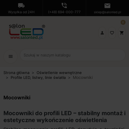
local_shipping
phone_in_talk
mail
Wysyłka od 24H
(+48) 694-000-777
sklep@salonled.pl
0

favorite_border
shopping_cart
menu
Strona główna
Oświetlenie wewnętrzne
Mocowniki
Profile LED, listwy, linie światła
Mocowniki
Mocowniki do profili LED – stabilny montaż i
estetyczne wykończenie oświetlenia