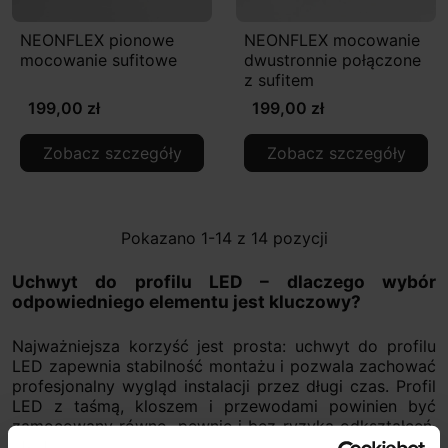
NEONFLEX pionowe
NEONFLEX mocowanie
mocowanie sufitowe
dwustronnie połączone
z sufitem
199,00 zł
199,00 zł
Zobacz szczegóły
Zobacz szczegóły
Pokazano 1-14 z 14 pozycji
Uchwyt do profilu LED – dlaczego wybór
odpowiedniego elementu jest kluczowy?
Najważniejsza korzyść jest prosta: uchwyt do profilu
LED zapewnia stabilność montażu i pozwala zachować
profesjonalny wygląd instalacji przez długi czas. Profil
LED z taśmą, kloszem i przewodami powinien być
zamocowany równo, pewnie i bez ryzyka odkształceń.
Same kleje lub przypadkowe wkręty nie zawsze dają