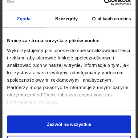
taki efekt, szczególnie przy dłuższych odcinkach,
montażu pod szafkami albo w miejscach narażonych
na drgania.
Zgoda
Szczegóły
O plikach cookies
Mocowniki pełnią funkcję techniczną i estetyczną.
Stabilizują listwę, pomagają utrzymać właściwą linię
Niniejsza strona korzysta z plików cookie
światła i ułatwiają późniejszy demontaż profilu, na
przykład przy wymianie taśmy LED, czyszczeniu klosza
Wykorzystujemy pliki cookie do spersonalizowania treści
lub modernizacji instalacji. W wielu projektach uchwyt
i reklam, aby oferować funkcje społecznościowe i
do LED pozwala zamontować profil bez ingerowania w
analizować ruch w naszej witrynie. Informacje o tym, jak
jego widoczną część, dzięki czemu całość wygląda
czysto i minimalistycznie.
korzystasz z naszej witryny, udostępniamy partnerom
społecznościowym, reklamowym i analitycznym.
Warto pamiętać, że profil aluminiowy współpracuje z
Partnerzy mogą połączyć te informacje z innymi danymi
taśmą LED także jako element odprowadzający ciepło.
otrzymanymi od Ciebie lub uzyskanymi podczas
Jeżeli mocowanie listwy LED jest niestabilne lub profil
nie przylega prawidłowo do powierzchni, instalacja
korzystania z ich usług.
może wyglądać nierówno i być mniej wygodna w
serwisowaniu. Dedykowane uchwyty rozwiązują ten
problem i porządkują montaż.
Zezwól na wszystkie
Rodzaje mocowań – jak dopasować uchwyt do