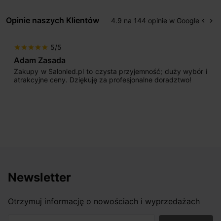
Opinie naszych Klientów
4.9 na 144 opinie w Google
keyboard_arrow_left
keyboard_arrow_right
Popr
Na
5/5
star
star
star
star
star
Max777
yjemność; duży wybór i
Jestem bardzo zadowolony. Prze
jonalne doradztwo!
początku uderzyło mnie profesj
sprzedającego. Pan ma duże doświa
odpowiednio pokierować i doradzić 
nasze wymarzone oświetlenie. Dodat
osiągnąć w przyzwoitych pieniądzach.
Newsletter
Otrzymuj informację o nowościach i wyprzedażach