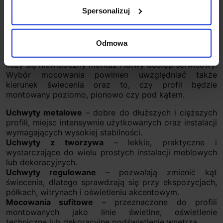
listwy LED?
Spersonalizuj
Najlepszy uchwyt należy dobrać do miejsca montażu,
typu profilu i ciężaru całej listwy. Inny uchwyt do listwy
Odmowa
LED sprawdzi się pod szafką kuchenną, inny przy
suficie, a jeszcze inny w zabudowie meblowej, gdzie
liczy się niewidoczny montaż i łatwy dostęp serwisowy.
Wybór mocowania powinien uwzględniać także
kierunek świecenia oraz to, czy profil będzie
montowany poziomo, pionowo czy pod kątem.
Uchwyty metalowe
– dobre do dłuższych i cięższych
profili, miejsc intensywnie użytkowanych oraz instalacji
wymagających wysokiej stabilności.
Uchwyty z tworzywa
– lekkie, praktyczne i
wystarczające do wielu prostych instalacji meblowych
lub dekoracyjnych.
Uchwyty regulowane
– pozwalają zmienić kąt
świecenia, dlatego sprawdzają się przy ekspozycjach,
półkach, witrynach i oświetleniu akcentowym.
Mocowania sufitowe
– przeznaczone do profili
montowanych jako linie świetlne, oświetlenie
techniczne lub dekoracyjne podświetlenie wnętrza.