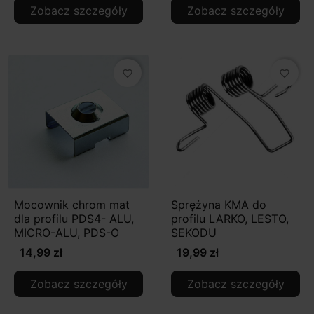
Zobacz szczegóły
Zobacz szczegóły
favorite_border
favorite_border
Mocownik chrom mat
Sprężyna KMA do
dla profilu PDS4- ALU,
profilu LARKO, LESTO,
MICRO-ALU, PDS-O
SEKODU
14,99 zł
19,99 zł
Zobacz szczegóły
Zobacz szczegóły