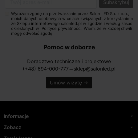
Twój adres e-mail
Wyrażam zgodę na przetwarzanie przez Salon LED Sp. z o.o.,
moich danych osobowych w celach związanych z korzystaniem
ze Sklepu internetowego salonled.pl w zgodzie i według zasad
określonych w
Polityce prywatności.
Wiem, że w każdej chwili
mogę odwołać zgodę.
Pomoc w doborze
Doradztwo techniczne i projektowe
(+48) 694-000-777
sklep@salonled.pl
horizontal_rule
Umów wizytę
→
Informacje
arrow_drop_down
Zobacz
arrow_drop_down