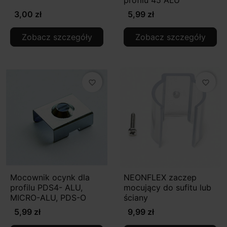
profilu 45 ALU
3,00 zł
5,99 zł
Zobacz szczegóły
Zobacz szczegóły
favorite_border
favorite_border
Mocownik ocynk dla
NEONFLEX zaczep
profilu PDS4- ALU,
mocujący do sufitu lub
MICRO-ALU, PDS-O
ściany
5,99 zł
9,99 zł