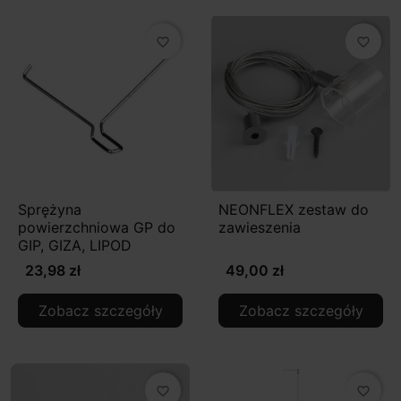
favorite_border
favorite_border
Sprężyna
NEONFLEX zestaw do
powierzchniowa GP do
zawieszenia
GIP, GIZA, LIPOD
23,98 zł
49,00 zł
Zobacz szczegóły
Zobacz szczegóły
favorite_border
favorite_border