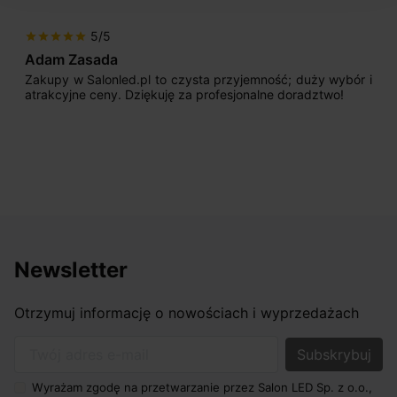
5/5
star
star
star
star
star
Adam Zasada
Zakupy w Salonled.pl to czysta przyjemność; duży wybór i
atrakcyjne ceny. Dziękuję za profesjonalne doradztwo!
Newsletter
Otrzymuj informację o nowościach i wyprzedażach
Twój adres e-mail
Wyrażam zgodę na przetwarzanie przez Salon LED Sp. z o.o.,