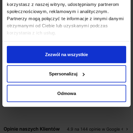
korzystasz z naszej witryny, udostępniamy partnerom
społecznościowym, reklamowym i analitycznym.
Partnerzy mogą połączyć te informacje z innymi danymi
otrzymanymi od Ciebie lub uzyskanymi podczas
korzystania z ich usług.
Konektor narożny do
taśm LED RGB 10mm
5,99 zł
Zezwól na wszystkie
Zobacz szczegóły
Spersonalizuj
Pokazano 1-5 z 5 pozycji
Odmowa
Opinie naszych Klientów
4.9 na 144 opinie w Google
keyboard_arrow_left
keyboard_arrow_right
Popr
Na