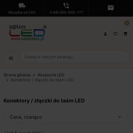
local_shipping
phone_in_talk
mail
Wysyłka od 24H
(+48) 694-000-777
0

favorite_border
shopping_cart
menu
Strona główna
Akcesoria LED
Konektory / złączki do taśm LED
Konektory / złączki do taśm LED
Cena, rosnąco
expand_more