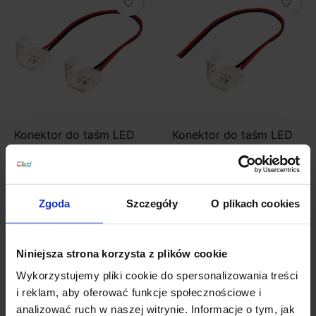
favorite_border
favorite_border
Konektor do taśm LED
Konektor do taśm LED
10mm podwójny z
jednokolorowych
kablem
4,99 zł
4,99 zł
Zgoda
Szczegóły
O plikach cookies
Zobacz szczegóły
Zobacz szczegóły
Niniejsza strona korzysta z plików cookie
Wykorzystujemy pliki cookie do spersonalizowania treści
favorite_border
i reklam, aby oferować funkcje społecznościowe i
analizować ruch w naszej witrynie. Informacje o tym, jak