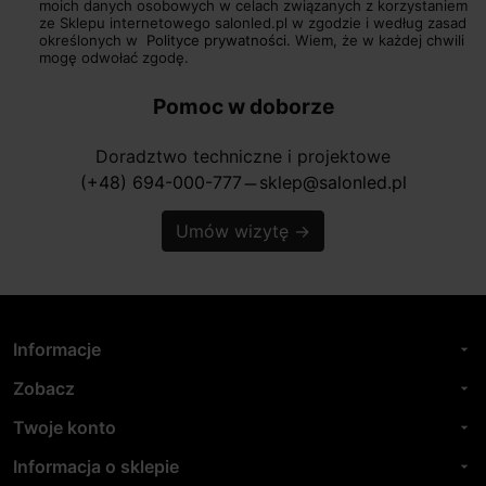
moich danych osobowych w celach związanych z korzystaniem
ze Sklepu internetowego salonled.pl w zgodzie i według zasad
określonych w
Polityce prywatności.
Wiem, że w każdej chwili
mogę odwołać zgodę.
Pomoc w doborze
Doradztwo techniczne i projektowe
(+48) 694-000-777
sklep@salonled.pl
horizontal_rule
Umów wizytę
→
Informacje
arrow_drop_down
Zobacz
arrow_drop_down
Twoje konto
arrow_drop_down
Informacja o sklepie
arrow_drop_down