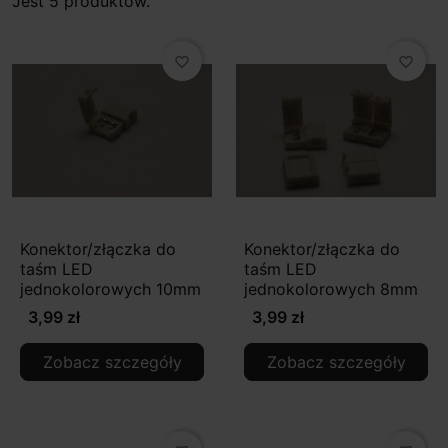
Jest 5 produktów.
favorite_border
favorite_border
Konektor/złączka do
Konektor/złączka do
taśm LED
taśm LED
jednokolorowych 10mm
jednokolorowych 8mm
3,99 zł
3,99 zł
Zobacz szczegóły
Zobacz szczegóły