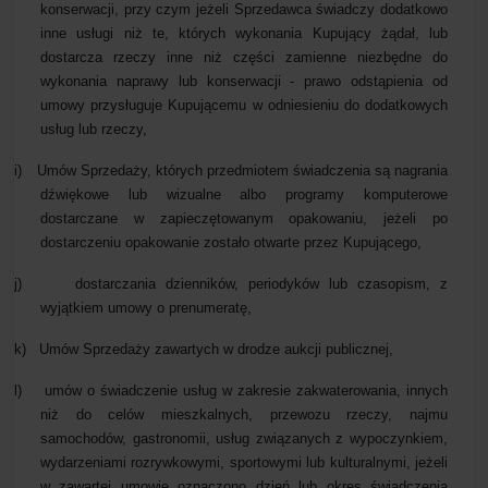
konserwacji, przy czym jeżeli Sprzedawca świadczy dodatkowo
inne usługi niż te, których wykonania Kupujący żądał, lub
dostarcza rzeczy inne niż części zamienne niezbędne do
wykonania naprawy lub konserwacji - prawo odstąpienia od
umowy przysługuje Kupującemu w odniesieniu do dodatkowych
usług lub rzeczy,
i)
Umów Sprzedaży, których przedmiotem świadczenia są nagrania
dźwiękowe lub wizualne albo programy komputerowe
dostarczane w zapieczętowanym opakowaniu, jeżeli po
dostarczeniu opakowanie zostało otwarte przez Kupującego,
j)
dostarczania dzienników, periodyków lub czasopism, z
wyjątkiem umowy o prenumeratę,
k)
Umów Sprzedaży zawartych w drodze aukcji publicznej,
l)
umów o świadczenie usług w zakresie zakwaterowania, innych
niż do celów mieszkalnych, przewozu rzeczy, najmu
samochodów, gastronomii, usług związanych z wypoczynkiem,
wydarzeniami rozrywkowymi, sportowymi lub kulturalnymi, jeżeli
w zawartej umowie oznaczono dzień lub okres świadczenia