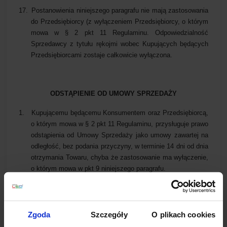
17.
Postanowienia niniejszego paragrafu nie mają zastosowania
do Przedsiębiorcy (z wyłączeniem Przedsiębiorcy, o którym
mowa w § 2 pkt 11 Regulaminu. Odpowiedzialność
Sprzedawcy z tytułu rękojmi wobec Kupujących będących
Przedsiębiorcami zostaje całkowicie wyłączona.
ODSTĄPIENIE OD UMOWY SPRZEDAŻY
1.
Kupującemu będącemu Konsumentem oraz Przedsiębiorcą,
o którym mowa w § 2 pkt 11 Regulaminu, przysługuje prawo
odstąpienia od Umowy Sprzedaży jako umowy zawartej na
odległość, bez podania przyczyny, w terminie 14 dni od dnia
otrzymania Towaru, chyba że zastosowanie ma wyłączenie,
o którym mowa w pkt 9 niniejszego paragrafu.
2.
Skorzystanie z uprawnienia, o którym mowa w punkcie
poprzedzającym, wymaga złożenia przez Kupującego we
wskazanym terminie oświadczenia o odstąpieniu od Umowy
Zgoda
Szczegóły
O plikach cookies
Sprzedaży: