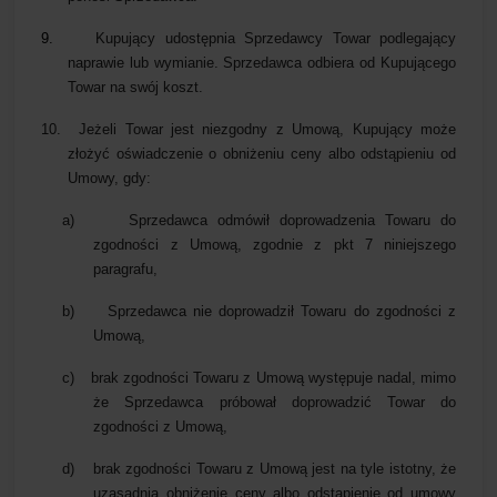
9.
Kupujący udostępnia Sprzedawcy Towar podlegający
naprawie lub wymianie. Sprzedawca odbiera od Kupującego
Towar na swój koszt.
10.
Jeżeli Towar jest niezgodny z Umową, Kupujący może
złożyć oświadczenie o obniżeniu ceny albo odstąpieniu od
Umowy, gdy:
a)
Sprzedawca odmówił doprowadzenia Towaru do
zgodności z Umową, zgodnie z pkt 7 niniejszego
paragrafu,
b)
Sprzedawca nie doprowadził Towaru do zgodności z
Umową,
c)
brak zgodności Towaru z Umową występuje nadal, mimo
że Sprzedawca próbował doprowadzić Towar do
zgodności z Umową,
d)
brak zgodności Towaru z Umową jest na tyle istotny, że
uzasadnia obniżenie ceny albo odstąpienie od umowy