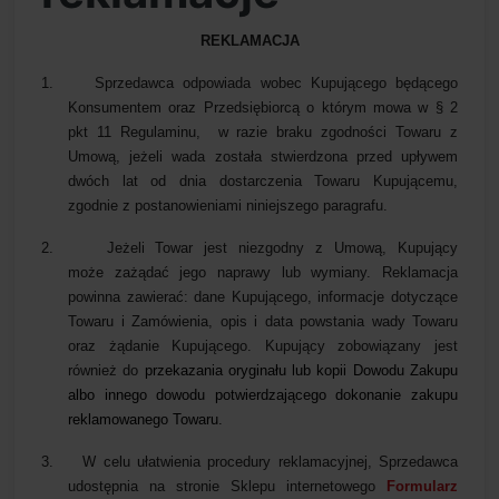
REKLAMACJA
1.
Sprzedawca odpowiada wobec Kupującego będącego
Konsumentem oraz Przedsiębiorcą
o którym mowa w § 2
pkt 11 Regulaminu,
w razie braku zgodności Towaru z
Umową, jeżeli wada została stwierdzona przed upływem
dwóch lat od dnia dostarczenia Towaru Kupującemu,
zgodnie z postanowieniami niniejszego paragrafu.
2.
Jeżeli Towar jest niezgodny z Umową, Kupujący
może
zażądać jego naprawy lub wymiany. Reklamacja
powinna zawierać: dane Kupującego, informacje dotyczące
Towaru i Zamówienia, opis i data powstania wady Towaru
oraz żądanie Kupującego. Kupujący zobowiązany jest
również do
przekazania oryginału lub kopii Dowodu Zakupu
albo innego dowodu potwierdzającego dokonanie zakupu
reklamowanego Towaru.
3.
W celu ułatwienia procedury reklamacyjnej, Sprzedawca
udostępnia na stronie Sklepu internetowego
Formularz