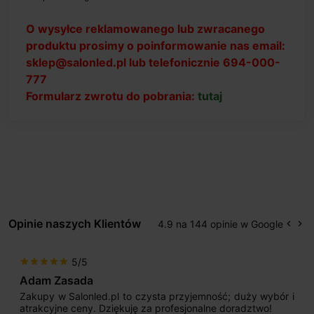
O wysyłce reklamowanego lub zwracanego
produktu prosimy o poinformowanie nas email:
sklep@salonled.pl lub telefonicznie 694-000-
777
Formularz zwrotu do pobrania:
tutaj
Opinie naszych Klientów
4.9 na 144 opinie w Google
keyboard_arrow_left
keyboard_arrow_right
Popr
Na
5/5
star
star
star
star
star
Adam Zasada
Zakupy w Salonled.pl to czysta przyjemność; duży wybór i
atrakcyjne ceny. Dziękuję za profesjonalne doradztwo!