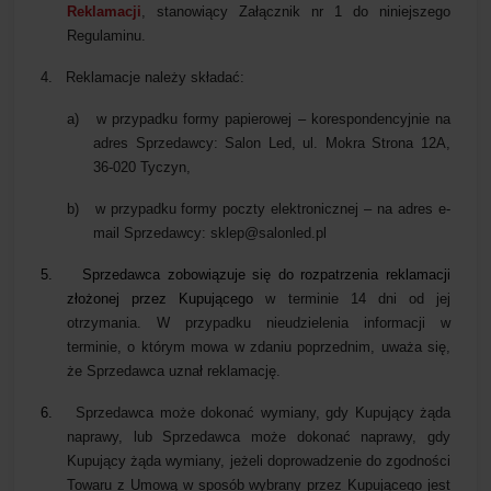
Reklamacji
, stanowiący Załącznik nr 1 do niniejszego
Regulaminu.
4.
Reklamacje należy składać:
a)
w przypadku formy papierowej – korespondencyjnie na
adres Sprzedawcy: Salon Led, ul. Mokra Strona 12A,
36-020 Tyczyn,
b)
w przypadku formy poczty elektronicznej – na adres e-
mail Sprzedawcy: sklep@salonled.pl
5.
Sprzedawca zobowiązuje się do rozpatrzenia reklamacji
złożonej przez Kupującego
w terminie 14 dni od jej
otrzymania. W przypadku nieudzielenia informacji w
terminie, o którym mowa w zdaniu poprzednim, uważa się,
że Sprzedawca uznał reklamację.
6.
Sprzedawca może dokonać wymiany, gdy Kupujący żąda
naprawy, lub Sprzedawca może dokonać naprawy, gdy
Kupujący żąda wymiany, jeżeli doprowadzenie do zgodności
Towaru z Umową w sposób wybrany przez Kupującego jest