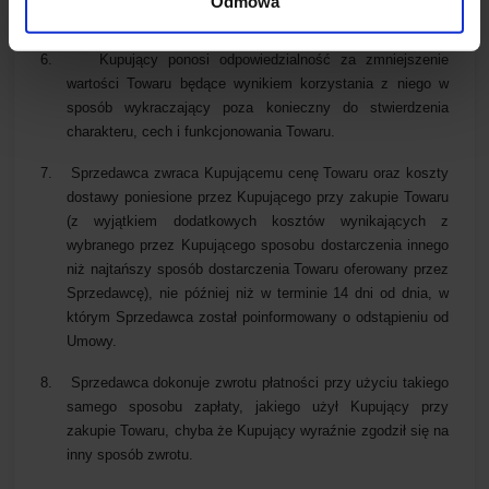
Odmowa
5.
Koszty wysyłki zwracanego Towaru ponosi Kupujący.
6.
Kupujący ponosi odpowiedzialność za zmniejszenie
wartości Towaru będące wynikiem korzystania z niego w
sposób wykraczający poza konieczny do stwierdzenia
charakteru, cech i funkcjonowania Towaru.
7.
Sprzedawca zwraca Kupującemu cenę Towaru
oraz koszty
dostawy poniesione przez Kupującego przy zakupie Towaru
(z wyjątkiem dodatkowych kosztów wynikających z
wybranego przez Kupującego sposobu dostarczenia innego
niż najtańszy sposób dostarczenia Towaru oferowany przez
Sprzedawcę),
nie później niż w terminie 14 dni od dnia, w
którym Sprzedawca został poinformowany o odstąpieniu od
Umowy.
8.
Sprzedawca dokonuje zwrotu płatności przy użyciu takiego
samego sposobu zapłaty, jakiego użył Kupujący przy
zakupie Towaru, chyba że Kupujący wyraźnie zgodził się na
inny sposób zwrotu.