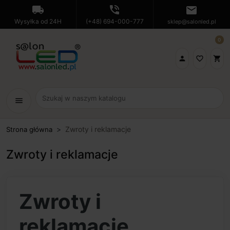
local_shipping
phone_in_talk
mail
Wysyłka od 24H
(+48) 694-000-777
sklep@salonled.pl
0

favorite_border
shopping_cart
menu
Zwroty i reklamacje
Strona główna
Zwroty i reklamacje
Zwroty i
reklamacje