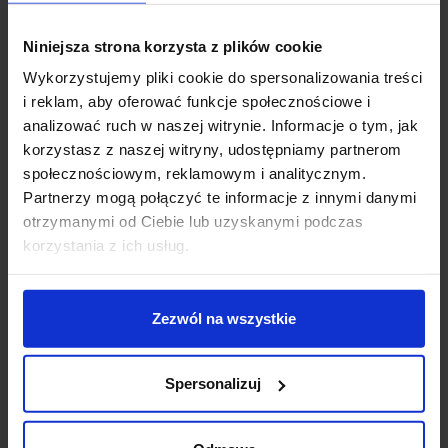
a)
w przypadku formy papierowej – korespondencyjnie na
Niniejsza strona korzysta z plików cookie
adres Sprzedawcy: Salon Led, ul. Mokra Strona 12A,
36-020 Tyczyn,
Wykorzystujemy pliki cookie do spersonalizowania treści
i reklam, aby oferować funkcje społecznościowe i
b)
w przypadku poczty elektronicznej – na adres e-mail
analizować ruch w naszej witrynie. Informacje o tym, jak
Sprzedawcy: sklep@salonled.pl
korzystasz z naszej witryny, udostępniamy partnerom
3.
W celu ułatwienia złożenia oświadczenia o odstąpieniu od
społecznościowym, reklamowym i analitycznym.
Umowy Sprzedaży, Sprzedawca udostępnia na stronie
Partnerzy mogą połączyć te informacje z innymi danymi
Sklepu internetowego wzór oświadczenia stanowiący
otrzymanymi od Ciebie lub uzyskanymi podczas
Załącznik nr 2 do niniejszego Regulaminu.
korzystania z ich usług.
4.
Odstępując od Umowy Sprzedaży Kupujący zobowiązany
jest do zwrotu Towaru wraz z oryginałem lub kopią Dowodu
Zakupu
albo innym dowodem potwierdzającym dokonanie
Zezwól na wszystkie
zakupu zwracanego Towaru,
w terminie 14 dni od daty
złożenia oświadczenia o odstąpieniu od Umowy Sprzedaży.
Spersonalizuj
Zwroty Towarów objętych oświadczeniem o odstąpieniu od
Umowy Sprzedaży, wysyłane na koszt Sprzedawcy lub za
pobraniem, nie będą przyjmowane przez Sprzedawcę.