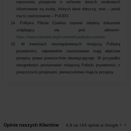
naruszeniu przepisów o ochronie danych osobowych
informowane są osoby, których dane dotyczą, oraz – jeżeli
ma to zastosowanie – PUODO.
14.
Polityka Plików Cookies stanowi odrębny dokument
znajdujący się pod adresem:
https://www.salonled.pl/pl/content/6-polityka-cookies
15.
W kwestiach nieuregulowanych niniejszą Polityką
prywatności, odpowiednie zastosowanie mają właściwe
przepisy prawa powszechnie obowiązującego. W przypadku
niezgodności postanowień niniejszej Polityki prywatności z
powyższymi przepisami, pierwszeństwo mają te przepisy.
Opinie naszych Klientów
4.9 na 144 opinie w Google
keyboard_arrow_left
keyboard_arrow_right
Popr
Na