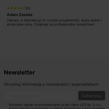
5/5
star
star
star
star
star
Adam Zasada
Zakupy w Salonled.pl to czysta przyjemność; duży wybór i
atrakcyjne ceny. Dziękuję za profesjonalne doradztwo!
Newsletter
Otrzymuj informację o nowościach i wyprzedażach
Twój adres e-mail
Wyrażam zgodę na przetwarzanie przez Salon LED Sp. z o.o.,
moich danych osobowych w celach związanych z korzystaniem