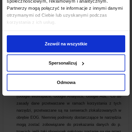
społecznościowym, reklamowym i analitycznym.
pytanie lub pytania,
Partnerzy mogą połączyć te informacje z innymi danymi
otrzymanymi od Ciebie lub uzyskanymi podczas
i)
ustalenia i dochodzenia roszczeń lub obrony przed tymi
korzystania z ich usług.
roszczeniami (art. 6 ust. 1 lit. f RODO, czyli uzasadniony
interes Administratora Danych Osobowych) –
w tym
zakresie dane osobowe zostaną usunięte w
Zezwól na wszystkie
momencie wygaśnięcia danych roszczeń, jednak co
do zasady po upływie 3- letniego okresu
przedawnienia roszczeń
.
Spersonalizuj
6.
Źródłem przetwarzanych przez Administratora Danych
Osobowych są użytkownicy, tj. osoby, których dane dotyczą.
Odmowa
7.
Administrator korzysta z narzędzi Google Ireland Ltd
(Google Workspace, Google Analytics, Google Ads,
. Co do
zasady dane przetwarzane w ramach korzystania z tych
narzędzi, przetwarzane są na serwerach zlokalizowanych w
obrębie EOG. Niemniej podmioty dostarczające te narzędzia
mogą zostać zobowiązane do przekazania danych do p.
trzecich, jeśli taki obowiązek nałożony zostanie na nie przez