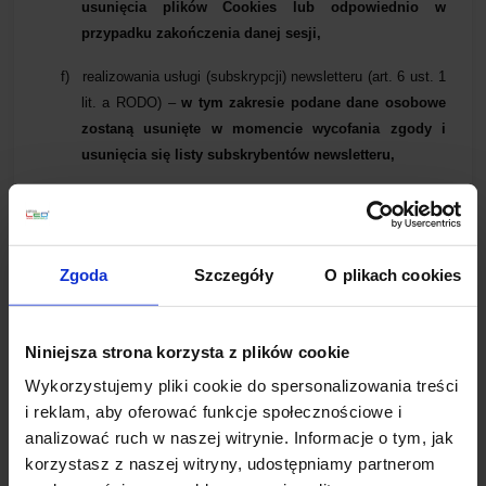
usunięcia plików Cookies lub odpowiednio w
przypadku zakończenia danej sesji,
f)
realizowania usługi (subskrypcji) newsletteru (art. 6 ust. 1
lit. a RODO) –
w tym zakresie podane dane osobowe
zostaną usunięte w momencie wycofania zgody i
usunięcia się listy subskrybentów newsletteru,
g)
wykonywania obowiązków prawnych ciążących na
Administratorze Danych Osobowych w szczególności
prowadzenia dokumentacji, wystawianie faktur, itp. (art. 6
Zgoda
Szczegóły
O plikach cookies
ust. 1 lit. c RODO) –
w tym zakresie dane osobowe
zostaną usunięte po spełnieniu określonych
obowiązków prawnych,
Niniejsza strona korzysta z plików cookie
h)
bieżącej komunikacji związanej z funkcjonowaniem
Wykorzystujemy pliki cookie do spersonalizowania treści
Sklepu internetowego (art. 6 ust. 1 lit. f RODO, czyli
i reklam, aby oferować funkcje społecznościowe i
uzasadniony interes Administratora Danych Osobowych)
analizować ruch w naszej witrynie. Informacje o tym, jak
–
w tym zakresie Twoje dane osobowe przestaną być
korzystasz z naszej witryny, udostępniamy partnerom
przetwarzane w momencie odpowiedzi na dane