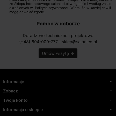
ze Sklepu internetowego salonled.pl w zgodzie i według zasad
określonych w
Polityce prywatności.
Wiem, że w każdej chwili
mogę odwołać zgodę.
Pomoc w doborze
Doradztwo techniczne i projektowe
(+48) 694-000-777
sklep@salonled.pl
horizontal_rule
Umów wizytę
→
Informacje
arrow_drop_down
Zobacz
arrow_drop_down
Twoje konto
arrow_drop_down
Informacja o sklepie
arrow_drop_down