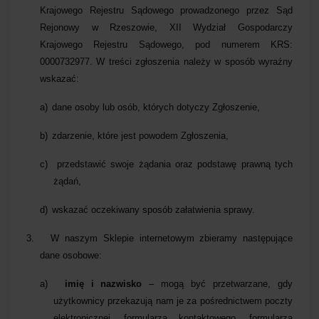
Krajowego Rejestru Sądowego prowadzonego przez Sąd
Rejonowy w Rzeszowie, XII Wydział Gospodarczy
Krajowego Rejestru Sądowego, pod numerem KRS:
0000732977. W treści zgłoszenia należy w sposób wyraźny
wskazać:
a)
dane osoby lub osób, których dotyczy Zgłoszenie,
b)
zdarzenie, które jest powodem Zgłoszenia,
c)
przedstawić swoje żądania oraz podstawę prawną tych
żądań,
d)
wskazać oczekiwany sposób załatwienia sprawy.
3.
W naszym Sklepie internetowym zbieramy następujące
dane osobowe:
a)
imię i nazwisko
– mogą być przetwarzane, gdy
użytkownicy przekazują nam je za pośrednictwem poczty
elektronicznej,
formularza kontaktowego, formularza