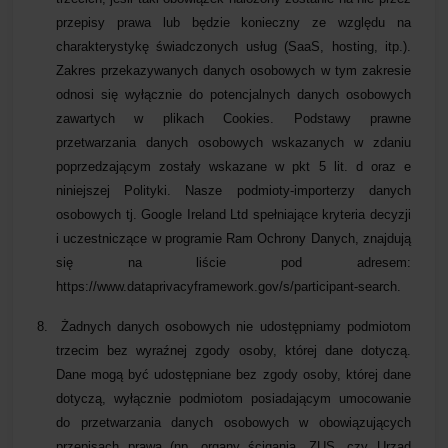
przepisy prawa lub będzie konieczny ze względu na
charakterystykę świadczonych usług (SaaS, hosting, itp.).
Zakres przekazywanych danych osobowych w tym zakresie
odnosi się wyłącznie do potencjalnych danych osobowych
zawartych w plikach Cookies. Podstawy prawne
przetwarzania danych osobowych wskazanych w zdaniu
poprzedzającym zostały wskazane w pkt 5 lit. d oraz e
niniejszej Polityki
. Nasze podmioty-importerzy danych
osobowych tj. Google Ireland Ltd spełniające kryteria decyzji
i uczestniczące w programie Ram Ochrony Danych, znajdują
się na liście pod adresem:
https://www.dataprivacyframework.gov/s/participant-search.
8.
Żadnych danych osobowych nie udostępniamy podmiotom
trzecim bez wyraźnej zgody osoby, której dane dotyczą.
Dane mogą być udostępniane bez zgody osoby, której dane
dotyczą, wyłącznie podmiotom posiadającym umocowanie
do przetwarzania danych osobowych w obowiązujących
przepisach prawa (np. organy ścigania, ZUS, czy Urząd