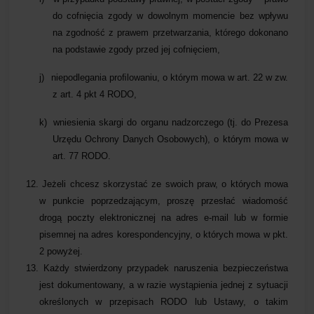
do cofnięcia zgody w dowolnym momencie bez wpływu
na zgodność z prawem przetwarzania, którego dokonano
na podstawie zgody przed jej cofnięciem,
j)
niepodlegania proﬁlowaniu, o którym mowa w art. 22 w zw.
z art. 4 pkt 4 RODO,
k)
wniesienia skargi do organu nadzorczego (tj. do Prezesa
Urzędu Ochrony Danych Osobowych), o którym mowa w
art. 77 RODO.
12.
Jeżeli chcesz skorzystać ze swoich praw, o których mowa
w punkcie poprzedzającym, proszę przesłać wiadomość
drogą poczty elektronicznej na adres e-mail lub w formie
pisemnej na adres korespondencyjny, o których mowa w pkt.
2 powyżej.
13.
Każdy stwierdzony przypadek naruszenia bezpieczeństwa
jest dokumentowany, a w razie wystąpienia jednej z sytuacji
określonych w przepisach RODO lub Ustawy, o takim