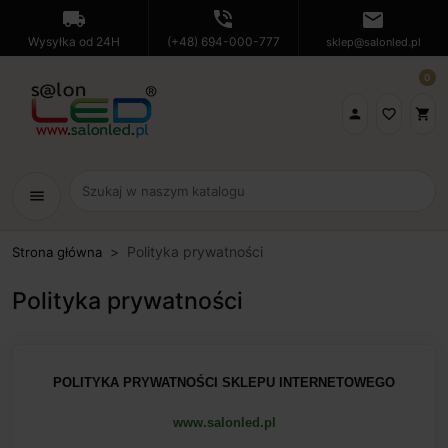
local_shipping
phone_in_talk
mail
Wysyłka od 24H
(+48) 694-000-777
sklep@salonled.pl
0

favorite_border
shopping_cart
menu
Polityka prywatności
Strona główna
Polityka prywatności
POLITYKA PRYWATNOŚCI SKLEPU INTERNETOWEGO
www.salonled.pl