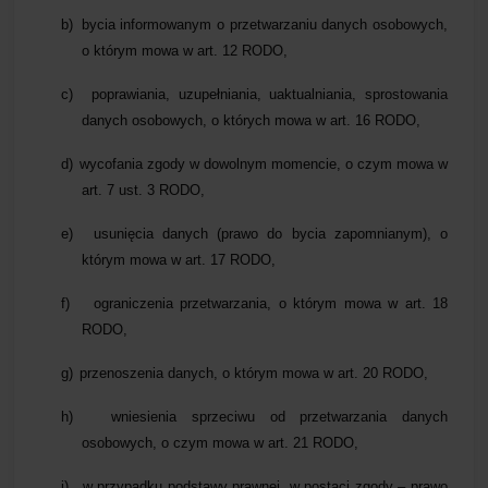
b)
bycia informowanym o przetwarzaniu danych osobowych,
o którym mowa w art. 12 RODO,
c)
poprawiania, uzupełniania, uaktualniania, sprostowania
danych osobowych, o których mowa w art. 16 RODO,
d)
wycofania zgody w dowolnym momencie, o czym mowa w
art. 7 ust. 3 RODO,
e)
usunięcia danych (prawo do bycia zapomnianym), o
którym mowa w art. 17 RODO,
f)
ograniczenia przetwarzania, o którym mowa w art. 18
RODO,
g)
przenoszenia danych, o którym mowa w art. 20 RODO,
h)
wniesienia sprzeciwu od przetwarzania danych
osobowych, o czym mowa w art. 21 RODO,
i)
w przypadku podstawy prawnej, w postaci zgody – prawo