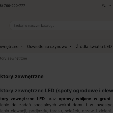
8) 799-220-777
zewnętrzne
Oświetlenie szynowe
Źródła światła LE
ktory zewnętrzne
ektory zewnętrzne
ektory zewnętrzne LED (spoty ogrodowe i ele
ktory zewnętrzne LED
oraz
oprawy wbijane w grunt
n
tlenie do zadań specjalnych wokół domu i w inwestyc
lenia elewacji, podjazdu, tarasu, ścieżek, drzew i zieleni