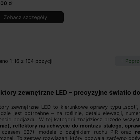
00 zł
Zobacz szczegóły
no 1-16 z 104 pozycji

Poprz
ektory zewnętrzne LED – precyzyjne światło d
ktory zewnętrzne LED to kierunkowe oprawy typu „spot”, 
dzie jest potrzebne – na roślinie, detalu elewacji, num
encie podjazdu. W tej kategorii znajdziesz przede wszys
linie), reflektory na uchwycie do montażu stałego, opra
 czasem E27), modele z czujnikiem ruchu PIR oraz
r
ycznej. To zestaw rozwiązań, który pozwala zarówno doświ