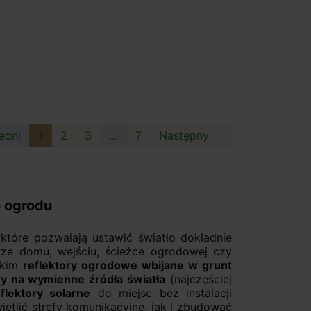
edni
1
2
3
…
7
Następny

o ogrodu
które pozwalają ustawić światło dokładnie
erze domu, wejściu, ścieżce ogrodowej czy
tkim
reflektory ogrodowe wbijane w grunt
wy na wymienne źródła światła
(najczęściej
eflektory solarne
do miejsc bez instalacji
etlić strefy komunikacyjne, jak i zbudować