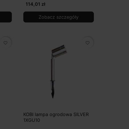
114,01 zł
Zobacz szczegóły
favorite_border
favorite_border
KOBI lampa ogrodowa SILVER
1XGU10