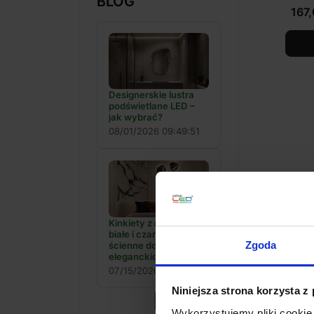
BLOG
167,
Designerskie lustra
podświetlane LED –
jak wybrać?
08/01/2026 09:49:51
Kinkiety z marmuru –
białe i czarne lampy
Zgoda
ścienne do
eleganckich wnętrz
07/15/2026 19:02:41
LUCE
Niniejsza strona korzysta z
lamp
Zobacz blog
Wykorzystujemy pliki cookie 