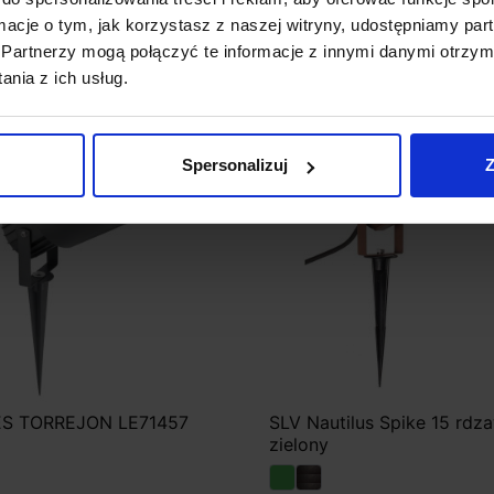
00 zł
156,21 zł
140,59 zł
ormacje o tym, jak korzystasz z naszej witryny, udostępniamy p
Zobacz szczegóły
Zobacz szczegóły
Partnerzy mogą połączyć te informacje z innymi danymi otrzym
nia z ich usług.
Promocja
favorite_border
Spersonalizuj
Z
S TORREJON LE71457
SLV Nautilus Spike 15 rdz
zielony