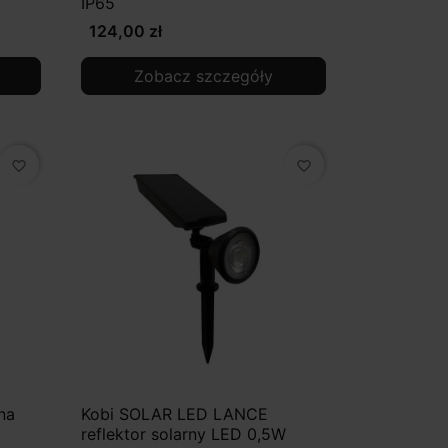
IP65
124,00 zł
Zobacz szczegóły
favorite_border
favorite_border
na
Kobi SOLAR LED LANCE
reflektor solarny LED 0,5W