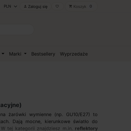
0
Zaloguj się
Koszyk

favorite_border
shopping_cart
D
Marki
Bestsellery
Wyprzedaże
wacyjne)
a żarówki wymienne (np. GU10/E27) to
jach. Dają mocne, kierunkowe światło do
. W tej kategorii znajdziesz m.in.
reflektory