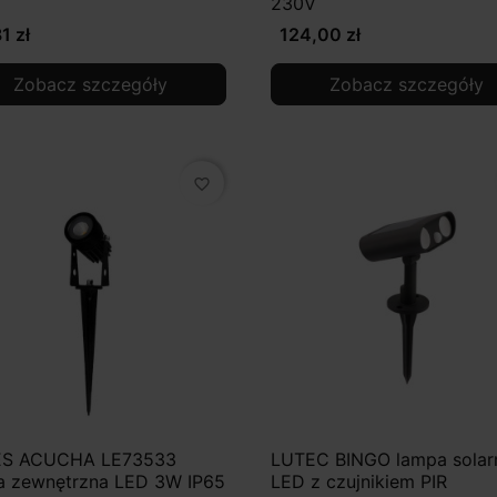
230V
1 zł
124,00 zł
Zobacz szczegóły
Zobacz szczegóły
favorite_border
S ACUCHA LE73533
LUTEC BINGO lampa solar
a zewnętrzna LED 3W IP65
LED z czujnikiem PIR