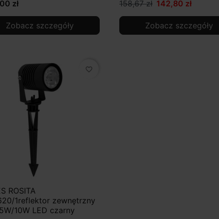
00 zł
158,67 zł
142,80 zł
Zobacz szczegóły
Zobacz szczegóły
favorite_border
S ROSITA
20/1reflektor zewnętrzny
 5W/10W LED czarny