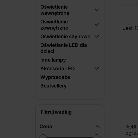
ogrod
Oświetlenie
ruchu 
wewnętrzne
Oświetlenie
Jak w
zewnętrzne
Jest 1
najcz
Oświetlenie szynowe
pozwal
Oświetlenie LED dla
bezpie
dzieci
się ci
Inne lampy
Akcesoria LED
Wyprzedaże
Bestsellery
Filtruj według
Cena
KOBI 
ogro