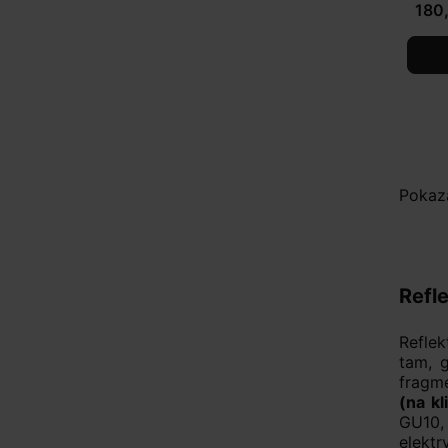
180,
Pokaza
Refl
Refle
tam, g
fragm
(na k
GU10,
elektr