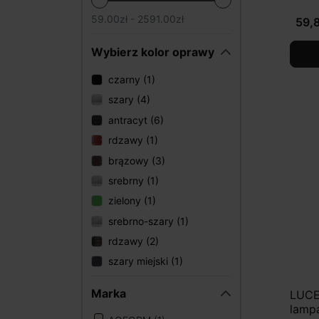
59.00zł - 2591.00zł
59,8
Wybierz kolor oprawy
czarny (1)
szary (4)
antracyt (6)
rdzawy (1)
brązowy (3)
srebrny (1)
zielony (1)
srebrno-szary (1)
rdzawy (2)
szary miejski (1)
Marka
LUCE
lamp