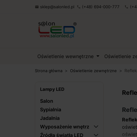
sklep@salonled.pl
(+48) 694-000-777
(+4

phone
phone
Oświetlenie wewnętrzne
Oświetlenie 
Refle
Strona główna
Oświetlenie zewnętrzne
Lampy LED
Refl
Salon
Refl
Sypialnia
Jadalnia
Refle
Wyposażenie wnętrz
oświe
oświet
Źródła światła LED