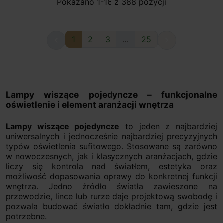
Pokazano 1-16 z 388 pozycji
1
2
3
…
25


Lampy wiszące pojedyncze – funkcjonalne
oświetlenie i element aranżacji wnętrza
Lampy wiszące pojedyncze
to jeden z najbardziej
uniwersalnych i jednocześnie najbardziej precyzyjnych
typów oświetlenia sufitowego. Stosowane są zarówno
w nowoczesnych, jak i klasycznych aranżacjach, gdzie
liczy się kontrola nad światłem, estetyka oraz
możliwość dopasowania oprawy do konkretnej funkcji
wnętrza. Jedno źródło światła zawieszone na
przewodzie, lince lub rurze daje projektową swobodę i
pozwala budować światło dokładnie tam, gdzie jest
potrzebne.