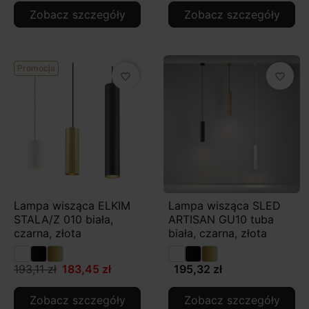
Zobacz szczegóły
Zobacz szczegóły
Promocja
favorite_border
favorite_border
Lampa wisząca ELKIM
Lampa wisząca SLED
STALA/Z 010 biała,
ARTISAN GU10 tuba
czarna, złota
biała, czarna, złota
193,11 zł
183,45 zł
195,32 zł
Zobacz szczegóły
Zobacz szczegóły