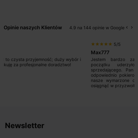
Opinie naszych Klientów
4.9 na 144 opinie w Google
keyboard_arrow_left
keyboard_arrow_right
Popr
Na
5/5
star
star
star
star
star
Max777
Jestem bardzo zadowolony. Przede wszystkim od
początku uderzyło mnie profesjonalne podejście
sprzedającego. Pan ma duże doświadczenie i potrafi
odpowiednio pokierować i doradzić dzięki czemu mamy
nasze wymarzone oświetlenie. Dodatkowo udało się to
osiągnąć w przyzwoitych pieniądzach.
Newsletter