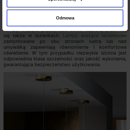
toaletką lub w strefie relaksu.
Łazienka
Odmowa
Lampy wiszące pojedyncze coraz częściej pojawiają
się także w łazienkach.
Lampy wiszące łazienkowe
zamontowane po obu stronach lustra lub nad
umywalką zapewniają równomierne i komfortowe
oświetlenie. W tym przypadku niezwykle istotna jest
odpowiednia klasa szczelności oraz jakość wykonania,
gwarantująca bezpieczeństwo użytkowania.