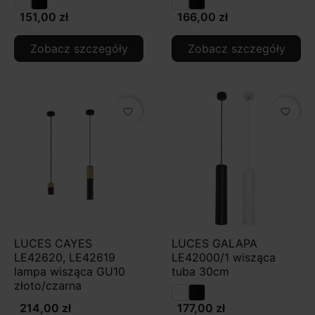
151,00 zł
166,00 zł
Zobacz szczegóły
Zobacz szczegóły
favorite_border
favorite_border
LUCES CAYES
LUCES GALAPA
LE42620, LE42619
LE42000/1 wisząca
lampa wisząca GU10
tuba 30cm
złoto/czarna
214,00 zł
177,00 zł