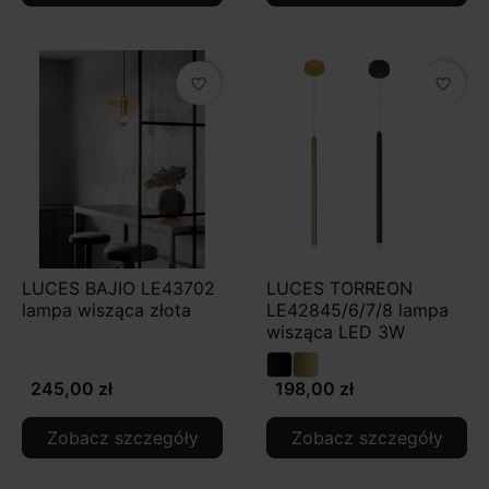
favorite_border
favorite_border
LUCES BAJIO LE43702
LUCES TORREON
lampa wisząca złota
LE42845/6/7/8 lampa
wisząca LED 3W
245,00 zł
198,00 zł
Zobacz szczegóły
Zobacz szczegóły