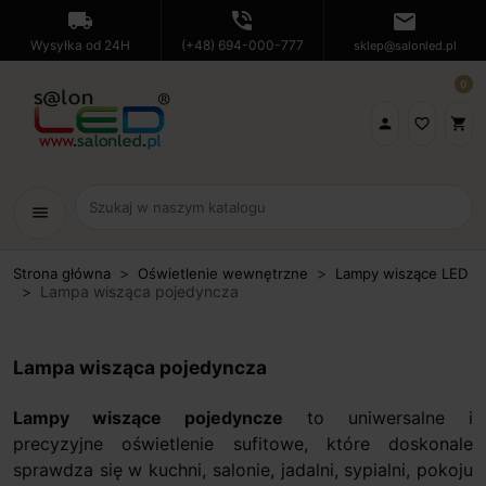
local_shipping
phone_in_talk
mail
Wysyłka od 24H
(+48) 694-000-777
sklep@salonled.pl
0

favorite_border
shopping_cart
menu
Strona główna
Oświetlenie wewnętrzne
Lampy wiszące LED
Lampa wisząca pojedyncza
Lampa wisząca pojedyncza
Lampy wiszące pojedyncze
to uniwersalne i
precyzyjne oświetlenie sufitowe, które doskonale
sprawdza się w kuchni, salonie, jadalni, sypialni, pokoju