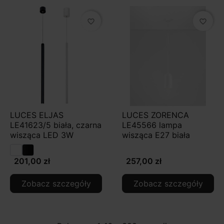
favorite_border
favorite_border
LUCES ELJAS
LUCES ZORENCA
LE41623/5 biała, czarna
LE45566 lampa
wisząca LED 3W
wisząca E27 biała
201,00 zł
257,00 zł
Zobacz szczegóły
Zobacz szczegóły