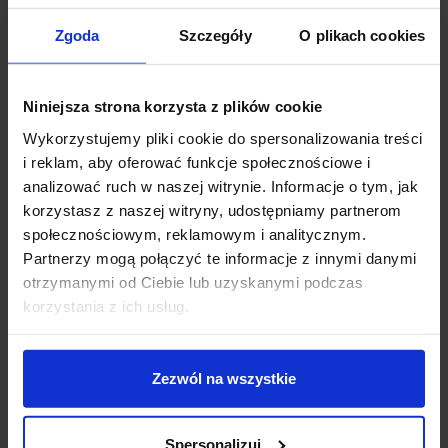
wizualny. To rozwiązanie praktyczne, a jednocześnie
bardzo estetyczne, często wykorzystywane w
Zgoda
Szczegóły
O plikach cookies
nowoczesnych i minimalistycznych projektach.
Salon
Niniejsza strona korzysta z plików cookie
W salonie
pojedyncza lampa wisząca może pełnić rolę
Wykorzystujemy pliki cookie do spersonalizowania treści
dekoracyjnego punktu świetlnego nad stołem, stolikiem
i reklam, aby oferować funkcje społecznościowe i
kawowym lub w strefie wypoczynkowej. Coraz
analizować ruch w naszej witrynie. Informacje o tym, jak
częściej zastępuje tradycyjny żyrandol, oferując lżejszą
korzystasz z naszej witryny, udostępniamy partnerom
formę i większą swobodę aranżacyjną. Wysokiej
jakości materiały i dopracowane detale sprawiają, że
społecznościowym, reklamowym i analitycznym.
lampa staje się integralnym elementem wystroju.
Partnerzy mogą połączyć te informacje z innymi danymi
otrzymanymi od Ciebie lub uzyskanymi podczas
Sypialnia
korzystania z ich usług.
W sypialniach
pojedyncze lampy wiszące montowane
są często po obu stronach łóżka, zastępując klasyczne
Zezwól na wszystkie
lampki nocne. To rozwiązanie nie tylko funkcjonalne,
ale także bardzo nowoczesne, pozwalające
zaoszczędzić miejsce i nadać wnętrzu elegancki,
hotelowy charakter. Sprawdzają się również nad
Spersonalizuj