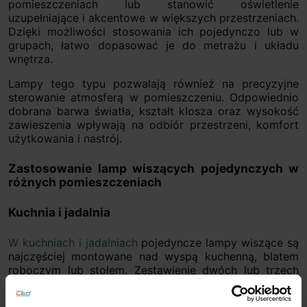
pomieszczeniach lub stanowić oświetlenie
uzupełniające i akcentowe w większych przestrzeniach.
Dzięki możliwości stosowania ich pojedynczo lub w
grupach, łatwo dopasować je do metrażu i układu
wnętrza.
Lampy tego typu pozwalają również na precyzyjne
sterowanie atmosferą w pomieszczeniu. Odpowiednio
dobrana barwa światła, kształt klosza oraz wysokość
zawieszenia wpływają na odbiór przestrzeni, komfort
użytkowania i nastrój.
Zastosowanie lamp wiszących pojedynczych w
różnych pomieszczeniach
Kuchnia i jadalnia
W kuchniach i jadalniach
pojedyncze lampy wiszące są
najczęściej montowane nad wyspą kuchenną, blatem
roboczym lub stołem. Zestawienie dwóch lub trzech
identycznych opraw zawieszonych w jednej linii
zapewnia równomierne doświetlenie i spójny efekt