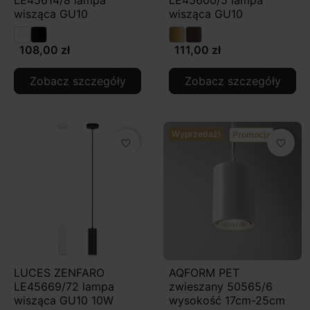
LE45614/8 lampa
LE45600/5 lampa
wisząca GU10
wisząca GU10
108,00 zł
111,00 zł
Zobacz szczegóły
Zobacz szczegóły
Wyprzedaż!
Promocja
favorite_border
favorite_border
LUCES ZENFARO
AQFORM PET
LE45669/72 lampa
zwieszany 50565/6
wisząca GU10 10W
wysokość 17cm-25cm