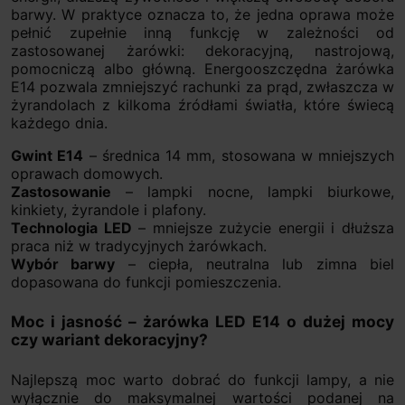
barwy. W praktyce oznacza to, że jedna oprawa może
pełnić zupełnie inną funkcję w zależności od
zastosowanej żarówki: dekoracyjną, nastrojową,
pomocniczą albo główną. Energooszczędna żarówka
E14 pozwala zmniejszyć rachunki za prąd, zwłaszcza w
żyrandolach z kilkoma źródłami światła, które świecą
każdego dnia.
Gwint E14
– średnica 14 mm, stosowana w mniejszych
oprawach domowych.
Zastosowanie
– lampki nocne, lampki biurkowe,
kinkiety, żyrandole i plafony.
Technologia LED
– mniejsze zużycie energii i dłuższa
praca niż w tradycyjnych żarówkach.
Wybór barwy
– ciepła, neutralna lub zimna biel
dopasowana do funkcji pomieszczenia.
Moc i jasność – żarówka LED E14 o dużej mocy
czy wariant dekoracyjny?
Najlepszą moc warto dobrać do funkcji lampy, a nie
wyłącznie do maksymalnej wartości podanej na