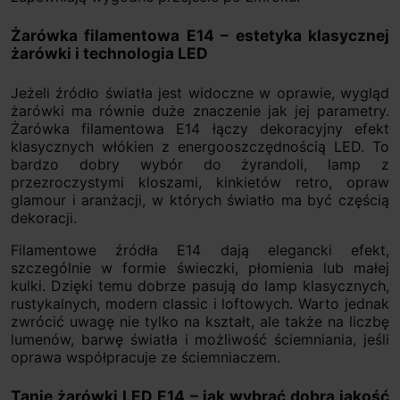
Żarówka filamentowa E14 – estetyka klasycznej
żarówki i technologia LED
Jeżeli źródło światła jest widoczne w oprawie, wygląd
żarówki ma równie duże znaczenie jak jej parametry.
Żarówka filamentowa E14 łączy dekoracyjny efekt
klasycznych włókien z energooszczędnością LED. To
bardzo dobry wybór do żyrandoli, lamp z
przezroczystymi kloszami, kinkietów retro, opraw
glamour i aranżacji, w których światło ma być częścią
dekoracji.
Filamentowe źródła E14 dają elegancki efekt,
szczególnie w formie świeczki, płomienia lub małej
kulki. Dzięki temu dobrze pasują do lamp klasycznych,
rustykalnych, modern classic i loftowych. Warto jednak
zwrócić uwagę nie tylko na kształt, ale także na liczbę
lumenów, barwę światła i możliwość ściemniania, jeśli
oprawa współpracuje ze ściemniaczem.
Tanie żarówki LED E14 – jak wybrać dobrą jakość