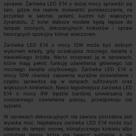
oprawie. Żarówka LED E14 o dużej mocy sprawdzi się
tam, gdzie ma realnie doświetlić pomieszczenie, na
przykład w salonie, jadalni, kuchni lub większym
żyrandolu. Z kolei słabsze modele będą lepsze do
lampek nocnych, dekoracyjnych kinkietów i opraw
tworzących spokojny klimat wieczorem.
Żarówka LED E14 o mocy 12W może być dobrym
wyborem wtedy, gdy oczekujesz mocnego światła z
niewielkiego źródła. Warto stosować ją w oprawach,
które mają pełnić funkcję oświetlenia głównego lub
mocnego światła użytkowego. Żarówka LED E14 o
mocy 10W również zapewnia wyraźne doświetlenie i
często sprawdza się w lampach sufitowych oraz
większych kinkietach. Nieco łagodniejsza żarówka LED
E14 o mocy 8W będzie bardziej uniwersalna do
codziennego oświetlenia pokoju, przedpokoju lub
sypialni.
W oprawach dekoracyjnych nie zawsze potrzebna jest
wysoka moc. Najsłabsza żarówka LED E14 może być
idealna do lampki nocnej, klimatycznego kinkietu albo
ozdobnej lampy, która ma świecić subtelnie, a nie