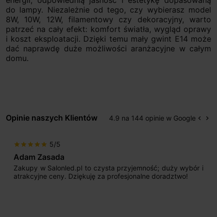
energii, odpowiednią jasność i estetykę dopasowaną
do lampy. Niezależnie od tego, czy wybierasz model
8W, 10W, 12W, filamentowy czy dekoracyjny, warto
patrzeć na cały efekt: komfort światła, wygląd oprawy
i koszt eksploatacji. Dzięki temu mały gwint E14 może
dać naprawdę duże możliwości aranżacyjne w całym
domu.
Opinie naszych Klientów
4.9 na 144 opinie w Google
keyboard_arrow_left
keyboard_arrow_right
Popr
Na
5/5
star
star
star
star
star
Adam Zasada
Zakupy w Salonled.pl to czysta przyjemność; duży wybór i
atrakcyjne ceny. Dziękuję za profesjonalne doradztwo!