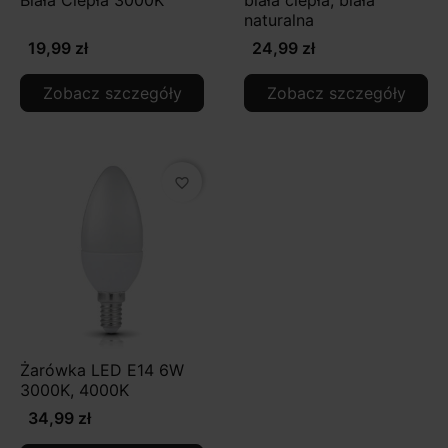
Biała Ciepła 3000K
biała ciepła, biała
naturalna
19,99 zł
24,99 zł
Zobacz szczegóły
Zobacz szczegóły
favorite_border
Żarówka LED E14 6W
3000K, 4000K
34,99 zł