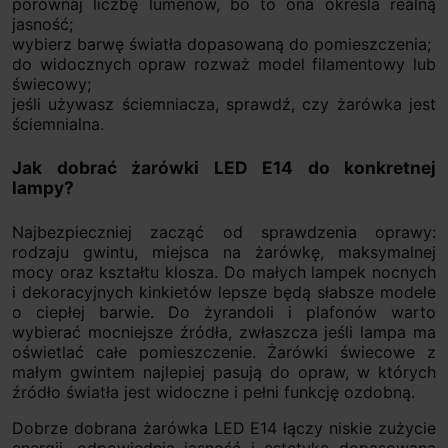
porównaj liczbę lumenów, bo to ona określa realną
jasność;
wybierz barwę światła dopasowaną do pomieszczenia;
do widocznych opraw rozważ model filamentowy lub
świecowy;
jeśli używasz ściemniacza, sprawdź, czy żarówka jest
ściemnialna.
Jak dobrać żarówki LED E14 do konkretnej
lampy?
Najbezpieczniej zacząć od sprawdzenia oprawy:
rodzaju gwintu, miejsca na żarówkę, maksymalnej
mocy oraz kształtu klosza. Do małych lampek nocnych
i dekoracyjnych kinkietów lepsze będą słabsze modele
o ciepłej barwie. Do żyrandoli i plafonów warto
wybierać mocniejsze źródła, zwłaszcza jeśli lampa ma
oświetlać całe pomieszczenie. Żarówki świecowe z
małym gwintem najlepiej pasują do opraw, w których
źródło światła jest widoczne i pełni funkcję ozdobną.
Dobrze dobrana żarówka LED E14 łączy niskie zużycie