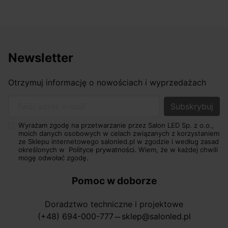
Newsletter
Otrzymuj informację o nowościach i wyprzedażach
Twój adres e-mail
Wyrażam zgodę na przetwarzanie przez Salon LED Sp. z o.o.,
moich danych osobowych w celach związanych z korzystaniem
ze Sklepu internetowego salonled.pl w zgodzie i według zasad
określonych w
Polityce prywatności.
Wiem, że w każdej chwili
mogę odwołać zgodę.
Pomoc w doborze
Doradztwo techniczne i projektowe
(+48) 694-000-777
sklep@salonled.pl
horizontal_rule