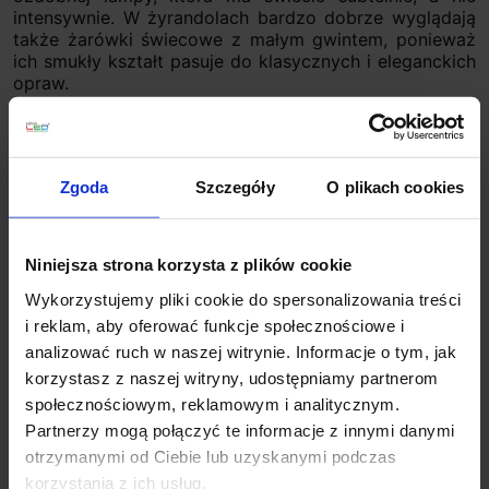
intensywnie. W żyrandolach bardzo dobrze wyglądają
także żarówki świecowe z małym gwintem, ponieważ
ich smukły kształt pasuje do klasycznych i eleganckich
opraw.
8W
– dobry wybór do sypialni, przedpokoju, lampki
stołowej lub kinkietu.
10W
– praktyczna moc do codziennego oświetlenia
salonu, pokoju lub większej lampy.
Zgoda
Szczegóły
O plikach cookies
12W
– mocniejsze źródło do opraw, które mają dobrze
rozświetlić pomieszczenie.
Warianty dekoracyjne
– najlepsze do żyrandoli, lampek
Niniejsza strona korzysta z plików cookie
nocnych i opraw, w których liczy się wygląd źródła
światła.
Wykorzystujemy pliki cookie do spersonalizowania treści
i reklam, aby oferować funkcje społecznościowe i
Barwa światła – jak żarówka LED E14 zmienia
analizować ruch w naszej witrynie. Informacje o tym, jak
klimat wnętrza?
korzystasz z naszej witryny, udostępniamy partnerom
społecznościowym, reklamowym i analitycznym.
Barwa światła ma bezpośredni wpływ na atmosferę
Partnerzy mogą połączyć te informacje z innymi danymi
pomieszczenia, dlatego warto dobrać ją do sposobu
otrzymanymi od Ciebie lub uzyskanymi podczas
użytkowania wnętrza. Żarówka LED E14 o ciepłej
barwie najlepiej sprawdza się tam, gdzie liczy się
korzystania z ich usług.