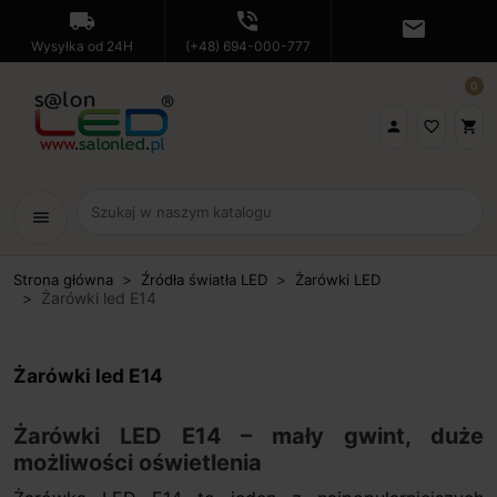
local_shipping
phone_in_talk
mail
Wysyłka od 24H
(+48) 694-000-777
0

favorite_border
shopping_cart
menu
Strona główna
Źródła światła LED
Żarówki LED
Żarówki led E14
Żarówki led E14
Żarówki LED E14 – mały gwint, duże
możliwości oświetlenia