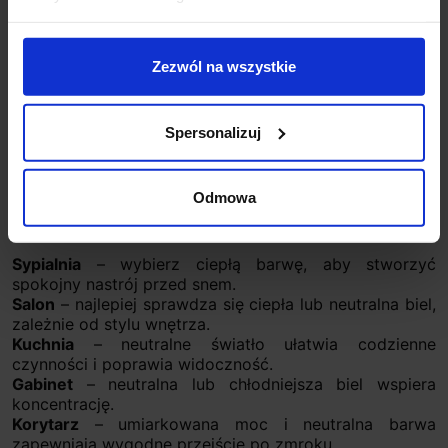
przytulność i relaks: w sypialni, salonie, jadalni oraz
lampkach nocnych. Ciepłe światło dobrze współgra z
drewnem, beżem, tkaninami i klasycznymi aranżacjami.
Zezwól na wszystkie
Neutralna biel będzie praktyczna w miejscach, w
których potrzebujesz większej czytelności: w kuchni,
garderobie, łazience lub domowym gabinecie.
Spersonalizuj
Natomiast żarówka LED E14 o zimnej białej barwie
sprawdzi się przede wszystkim tam, gdzie zależy Ci na
technicznym, wyrazistym świetle, na przykład w
Odmowa
pomieszczeniach gospodarczych, warsztacie lub
miejscu wymagającym mocnego doświetlenia detali.
Sypialnia
– wybierz ciepłą barwę, aby stworzyć
spokojny nastrój przed snem.
Salon
– najlepiej sprawdza się ciepła lub neutralna biel,
zależnie od stylu wnętrza.
Kuchnia
– neutralne światło ułatwia codzienne
czynności i poprawia widoczność.
Gabinet
– neutralna lub chłodniejsza biel wspiera
koncentrację.
Korytarz
– umiarkowana moc i neutralna barwa
zapewniają wygodne przejście po zmroku.