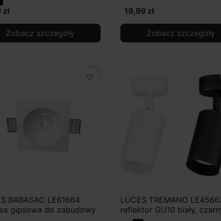
 zł
19,99 zł
Zobacz szczegóły
Zobacz szczegóły
favorite_border
S BABASAC LE61664
LUCES TREMANO LE4566
wa gipsowa do zabudowy
reflektor GU10 biały, czarn