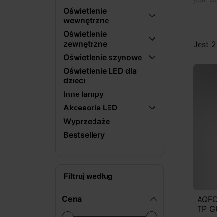
Oświetlenie
cały c
wewnętrzne
sufit
Oświetlenie
się z
zewnętrzne
Jest 
lampy
Oświetlenie szynowe
lampy
LED, p
Oświetlenie LED dla
dzieci
Inne lampy
Akcesoria LED
Wyprzedaże
Bestsellery
Filtruj według
Cena
AQFO
TP G