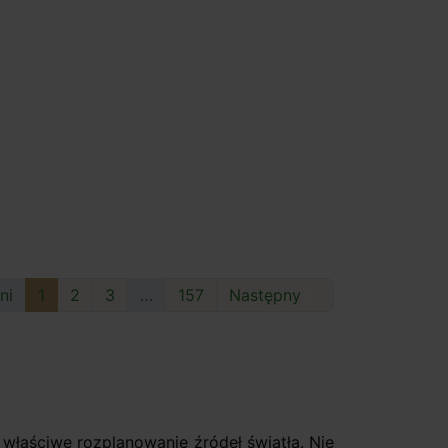
ni
1
2
3
…
157
Następny

t właściwe rozplanowanie źródeł światła. Nie