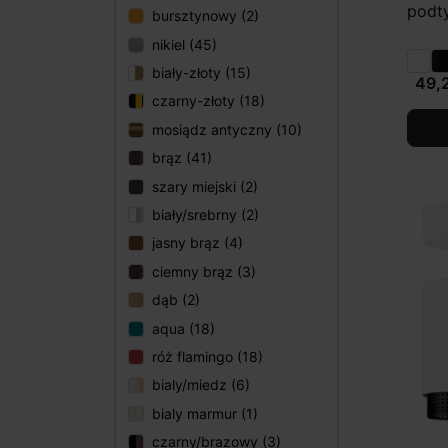
podt
bursztynowy (2)
nikiel (45)
biały-złoty (15)
49,2
czarny-złoty (18)
mosiądz antyczny (10)
brąz (41)
szary miejski (2)
biały/srebrny (2)
jasny brąz (4)
ciemny brąz (3)
dąb (2)
aqua (18)
róż flamingo (18)
bialy/miedz (6)
bialy marmur (1)
czarny/brazowy (3)