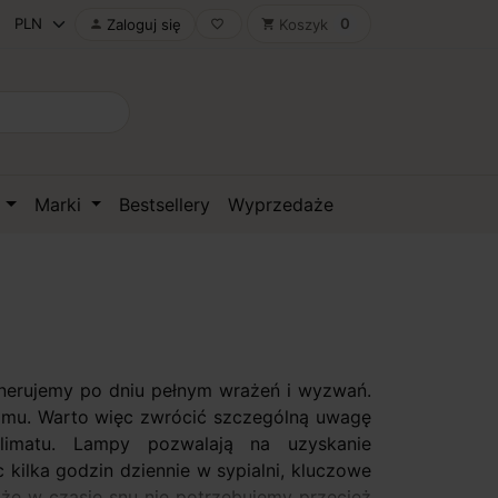
0
Zaloguj się
Koszyk

favorite_border
shopping_cart
D
Marki
Bestsellery
Wyprzedaże
enerujemy po dniu pełnym wrażeń i wyzwań.
omu. Warto więc zwrócić szczególną uwagę
imatu. Lampy pozwalają na uzyskanie
 kilka godzin dziennie w sypialni, kluczowe
że w czasie snu nie potrzebujemy przecież