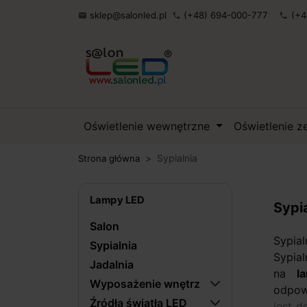
sklep@salonled.pl
(+48) 694-000-777
(+4

phone
phone
Oświetlenie wewnętrzne
Oświetlenie 
Sypialnia
Strona główna
Lampy LED
Sypi
Salon
Sypia
Sypialnia
Sypia
Jadalnia
na
l
Wyposażenie wnętrz
odpowi
Źródła światła LED
jest d