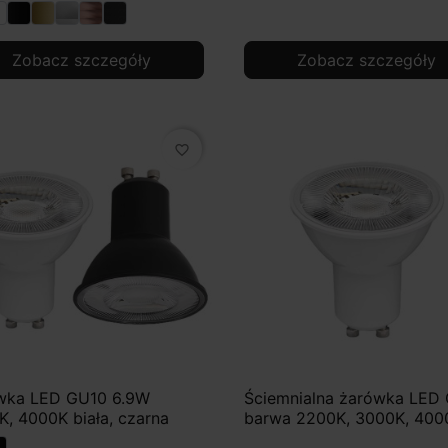
Zobacz szczegóły
Zobacz szczegóły
favorite_border
wka LED GU10 6.9W
Ściemnialna żarówka LED
, 4000K biała, czarna
barwa 2200K, 3000K, 400