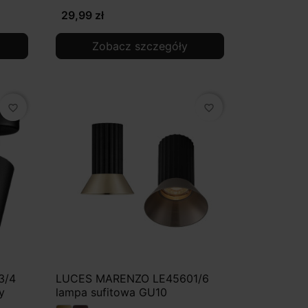
29,99 zł
Zobacz szczegóły
favorite_border
favorite_border
3/4
LUCES MARENZO LE45601/6
y
lampa sufitowa GU10