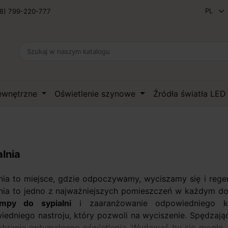
8) 799-220-777
zewnętrzne
Oświetlenie szynowe
Źródła światła LE
alnia
lnia to miejsce, gdzie odpoczywamy, wyciszamy się i reg
lnia to jedno z najważniejszych pomieszczeń w każdym d
ampy do sypialni
i zaaranżowanie odpowiedniego kl
edniego nastroju, który pozwoli na wyciszenie. Spędzając
obranie optymalnego oświetlenia. Wydawać by się mogło, 