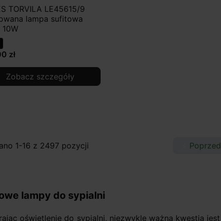
S TORVILA LE45615/9
lowana lampa sufitowa
 10W
0 zł
Zobacz szczegóły
ano 1-16 z 2497 pozycji

Poprzed
towe lampy do sypialni
ając oświetlenie do sypialni, niezwykle ważną kwestią jes