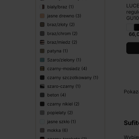
LUCE
bialy/braz (1)
regu
jasne drewno (3)
GU10
braz/złoty (2)
braz/chrom (2)
66,0
braz/miedz (2)
patyna (1)
Szaro/zielony (1)
czarny-mosiadz (4)
czarny szczotkowany (1)
szaro-czarny (1)
Pokaz
beton (4)
czarny nikiel (2)
popielaty (2)
jasne szkło (1)
Sufi
mokka (6)
Wybier
czarny-terakota (2)