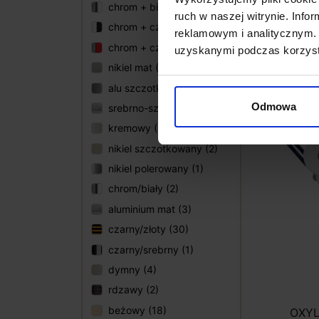
chrom + biały (1)
ruch w naszej witrynie. Inf
chrom + czarny (2)
reklamowym i analitycznym. 
49,0
chrom + czerwony (1)
uzyskanymi podczas korzysta
nikiel mat (19)
alu szczotkowane (3)
Odmowa
srebrno-szary (3)
kremowy (4)
nikiel szczotkowany (2)
nikiel polerowany (1)
chrom/biały (2)
aluminium mat (3)
czarny/złoty (30)
czarny/srebrny (1)
dymny (4)
rdzawy (2)
beżowy (18)
OXYL