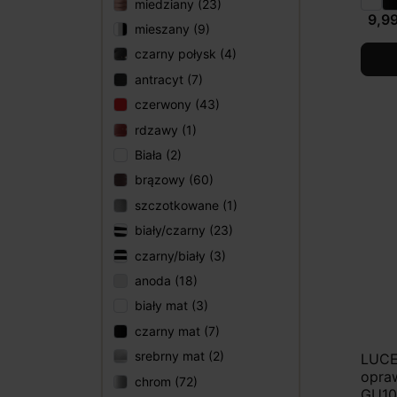
miedziany (23)
9,99
mieszany (9)
czarny połysk (4)
antracyt (7)
czerwony (43)
rdzawy (1)
Biała (2)
brązowy (60)
szczotkowane (1)
biały/czarny (23)
czarny/biały (3)
anoda (18)
biały mat (3)
czarny mat (7)
srebrny mat (2)
LUCE
opra
chrom (72)
GU10