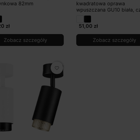
ynkowa 82mm
kwadratowa oprawa
wpuszczana GU10 biała, c
0 zł
51,00 zł
Zobacz szczegóły
Zobacz szczegóły
favorite_border