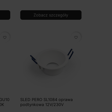
Zobacz szczegóły
favorite_border
favorite_border
 GU10
SLED PERO SL1084 oprawa
0K
podtynkowa 12V/230V