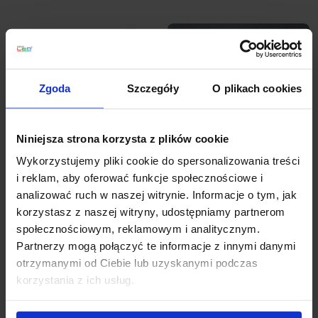
LED;
regulacja czasu i progu zmierzchowego ułatwia
konfigurację.
favorite_border
favorite_border
Systemy sterowania oświetleniem – jak
Zgoda
Szczegóły
O plikach cookies
działają czujniki i lampy Steinel
Czujnik należy dobrać do rodzaju ruchu i konstrukcji
przestrzeni, ponieważ PIR i technologia wysokiej
Niniejsza strona korzysta z plików cookie
częstotliwości działają inaczej.
Czujnik PIR reaguje na
Wykorzystujemy pliki cookie do spersonalizowania treści
zmiany promieniowania cieplnego i wymaga
STEINEL SPOT GARDEN
Steinel RS LED M1
i reklam, aby oferować funkcje społecznościowe i
odpowiedniego pola widzenia. Dobrze sprawdza się na
Nightautomatic
czujnik ruchu
analizować ruch w naszej witrynie. Informacje o tym, jak
zewnątrz oraz tam, gdzie użytkownik przechodzi przez
antracyt LED 7W
korzystasz z naszej witryny, udostępniamy partnerom
strefę detekcji. Czujnik HF wysyła fale
507,88 zł
520,97 zł
społecznościowym, reklamowym i analitycznym.
elektromagnetyczne i analizuje ich odbicie, dlatego
Partnerzy mogą połączyć te informacje z innymi danymi
może wykrywać ruch także przez szkło lub lekkie
Zobacz szczegóły
Zobacz szczegóły
otrzymanymi od Ciebie lub uzyskanymi podczas
przegrody.
korzystania z ich usług.
Czas świecenia
określa, jak długo lampa działa po
ostatnim wykryciu ruchu.