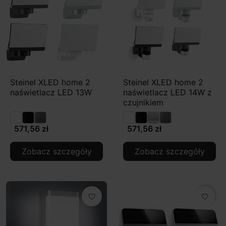
Steinel XLED home 2
Steinel XLED home 2
naświetlacz LED 13W
naświetlacz LED 14W z
czujnikiem
571,56 zł
571,56 zł
Zobacz szczegóły
Zobacz szczegóły
favorite_border
favorite_border