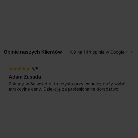
Opinie naszych Klientów
4.9 na 144 opinie w Google
keyboard_arrow_left
keyboard_arrow_right
Popr
Na
5/5
star
star
star
star
star
Adam Zasada
Zakupy w Salonled.pl to czysta przyjemność; duży wybór i
atrakcyjne ceny. Dziękuję za profesjonalne doradztwo!