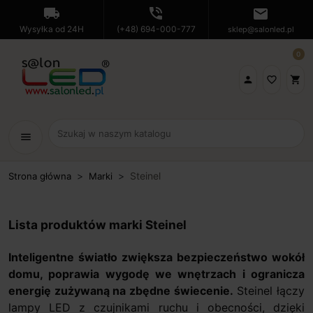
local_shipping
phone_in_talk
mail
Wysyłka od 24H
(+48) 694-000-777
sklep@salonled.pl
0

favorite_border
shopping_cart
menu
Steinel
Strona główna
Marki
Lista produktów marki Steinel
Inteligentne światło zwiększa bezpieczeństwo wokół
domu, poprawia wygodę we wnętrzach i ogranicza
energię zużywaną na zbędne świecenie.
Steinel łączy
lampy LED z czujnikami ruchu i obecności, dzięki