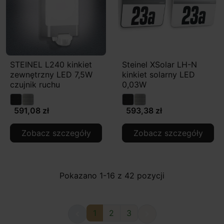
STEINEL L240 kinkiet
Steinel XSolar LH-N
zewnętrzny LED 7,5W
kinkiet solarny LED
czujnik ruchu
0,03W
591,08 zł
593,38 zł
Zobacz szczegóły
Zobacz szczegóły
Pokazano 1-16 z 42 pozycji
1
2
3

