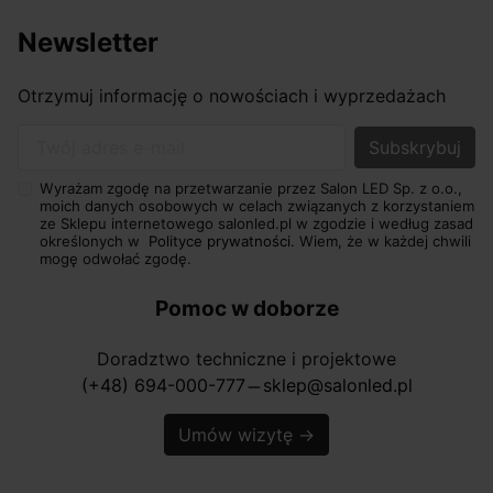
Newsletter
Otrzymuj informację o nowościach i wyprzedażach
Twój adres e-mail
Wyrażam zgodę na przetwarzanie przez Salon LED Sp. z o.o.,
moich danych osobowych w celach związanych z korzystaniem
ze Sklepu internetowego salonled.pl w zgodzie i według zasad
określonych w
Polityce prywatności.
Wiem, że w każdej chwili
mogę odwołać zgodę.
Pomoc w doborze
Doradztwo techniczne i projektowe
(+48) 694-000-777
sklep@salonled.pl
horizontal_rule
Umów wizytę
→