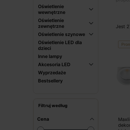
Oświetlenie
intern
wewnętrzne
udany
Oświetlenie
MAXlig
zewnętrzne
Jest 
Oświetlenie szynowe
W pos
Oświetlenie LED dla
funkcj
Pro
dzieci
artyk
Inne lampy
oświe
Akcesoria LED
klien
nawią
Wyprzedaże
przest
Bestsellery
prywa
luksus
w łaz
Filtruj według
biura
przes
Cena
Maxli
oświe
deko
niezw