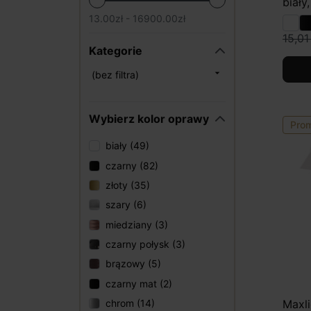
biały
trudny
13.00zł - 16900.00zł
które 
15,01
czynn
Kategorie
tworz

(bez filtra)
gwaran
MAXli
metal
Wybierz kolor oprawy
Pro
bogat
każdej
biały (49)
czarny (82)
Oświe
złoty (35)
Podobn
szary (6)
na za
miedziany (3)
Diody 
czarny połysk (3)
brązowy (5)
ene
czarny mat (2)
trw
Maxli
chrom (14)
wie