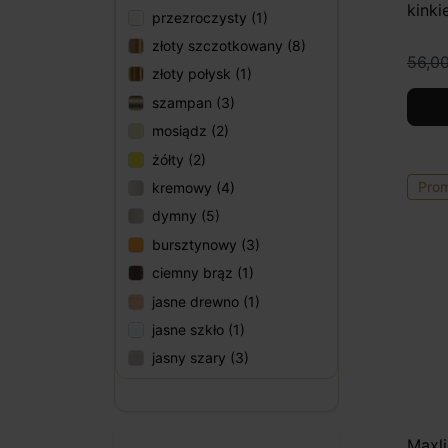
kinki
bez
przezroczysty (1)
nie
złoty szczotkowany (8)
56,00
róż
złoty połysk (1)
eko
szampan (3)
Oświe
mosiądz (2)
zaleta
żółty (2)
klienta
Pro
kremowy (4)
Ofert
dymny (5)
bursztynowy (3)
Bogat
ciemny brąz (1)
katalo
jasne drewno (1)
prywa
spraw
jasne szkło (1)
klasy
jasny szary (3)
Niezal
Oferta
Maxl