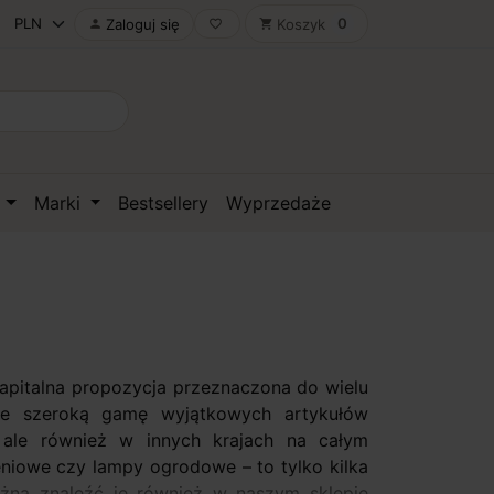
0
Zaloguj się
Koszyk

favorite_border
shopping_cart
D
Marki
Bestsellery
Wyprzedaże
apitalna propozycja przeznaczona do wielu
cie szeroką gamę wyjątkowych artykułów
, ale również w innych krajach na całym
eniowe czy lampy ogrodowe – to tylko kilka
ożna znaleźć je również w naszym sklepie