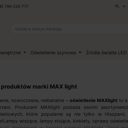
8) 799-220-777
zewnętrzne
Oświetlenie szynowe
Źródła światła LE
a produktów marki MAX light
wne, nowoczesne, niebanalne –
oświetlenie MAXlight
to k
trzeni. Producent MAXlight posiada swoim asortymen
tleniowych, które popularne są nie tylko w Hiszpanii
e!Lampy wiszące, lampy stojące, kinkiety, oprawy oświetl
zycji dostępnych w bogatej kolekcji MAXlight. Teraz m