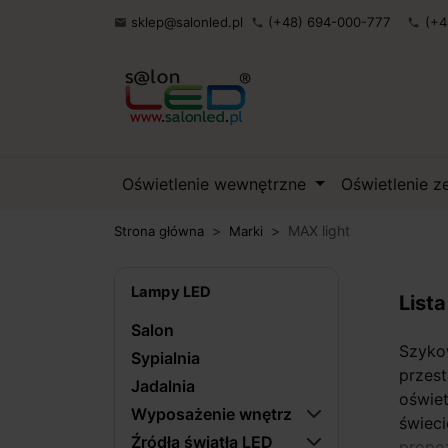
sklep@salonled.pl
(+48) 694-000-777
(+4

phone
phone
Oświetlenie wewnętrzne
Oświetlenie 
MAX light
Strona główna
Marki
Lampy LED
List
Salon
Szyko
Sypialnia
przes
Jadalnia
oświe
Wyposażenie wnętrz
świeci
Źródła światła LED
propo