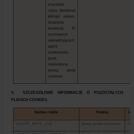
znacznika
czasu, śledzenia
kliknięć reklam,
śledzenia
konwersji, IP,
zachowania
odwiedzających,
agent
użytkownika,
język,
odwiedzona
strona, strefa
czasowa
V.
SZCZEGÓŁOWE INFORMACJE O POZOSTAŁYCH
PLIKACH COOKIES
Nazwa cookie
Rodzaj
Ok
VISITOR_INFO1_L­IVE
Media społecznościowe
Ses