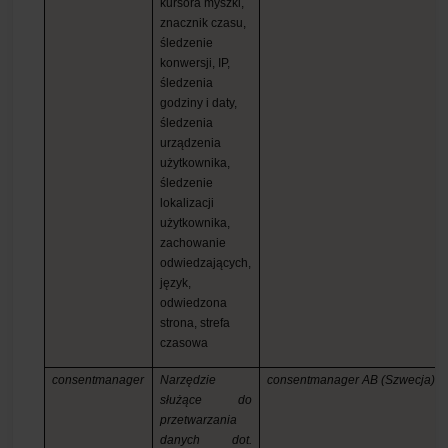
kursora myszki,
znacznik czasu,
śledzenie
konwersji, IP,
śledzenia
godziny i daty,
śledzenia
urządzenia
użytkownika,
śledzenie
lokalizacji
użytkownika,
zachowanie
odwiedzających,
język,
odwiedzona
strona, strefa
czasowa
consentmanager
Narzędzie
consentmanager AB
(Szwecja)
służące do
przetwarzania
danych dot.