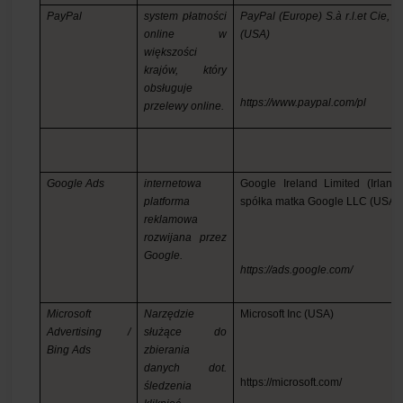
PayPal
system płatności
PayPal (Europe) S.à r.l.et Cie, S
online w
(USA)
większości
krajów, który
obsługuje
https://www.paypal.com/pl
przelewy online.
Google Ads
internetowa
Google Ireland Limited (Irlandi
platforma
spółka matka Google LLC (USA)
reklamowa
rozwijana przez
Google.
https://ads.google.com/
Microsoft
Narzędzie
M
icrosoft Inc (USA)
Advertising /
służące do
Bing Ads
zbierania
danych dot.
https://microsoft.com/
śledzenia