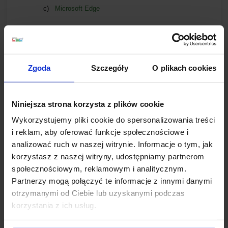
c)
Microsoft Edge
4.
Użytkownik może w każdej chwili usunąć pliki Cookies
korzystając z dostępnych funkcji w przeglądarce
internetowej, której używa.
Zgoda
Szczegóły
O plikach cookies
5.
Ograniczenie stosowania plików Cookies może wpłynąć na
niektóre funkcjonalności dostępne na stronie internetowej
Administratora.
Niniejsza strona korzysta z plików cookie
Wykorzystujemy pliki cookie do spersonalizowania treści
i reklam, aby oferować funkcje społecznościowe i
IV. INFORMACJA O WYKORZYSTYWANYCH
analizować ruch w naszej witrynie. Informacje o tym, jak
TECHNOLOGIACH OD DOSTAWCÓW
korzystasz z naszej witryny, udostępniamy partnerom
społecznościowym, reklamowym i analitycznym.
Sposób
Partnerzy mogą połączyć te informacje z innymi danymi
Narzędzie
działania
Źródło pochodzenia narzędzi
otrzymanymi od Ciebie lub uzyskanymi podczas
G
oogle Analytics
Narzędzie
Google Ireland Limited (Irlandi
korzystania z ich usług.
służące
spółka matka Google LLC (USA)
zbierania