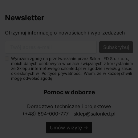
Newsletter
Otrzymuj informację o nowościach i wyprzedażach
Twój adres e-mail
Wyrażam zgodę na przetwarzanie przez Salon LED Sp. z o.o.,
moich danych osobowych w celach związanych z korzystaniem
ze Sklepu internetowego salonled.pl w zgodzie i według zasad
określonych w
Polityce prywatności.
Wiem, że w każdej chwili
mogę odwołać zgodę.
Pomoc w doborze
Doradztwo techniczne i projektowe
(+48) 694-000-777
sklep@salonled.pl
horizontal_rule
Umów wizytę
→