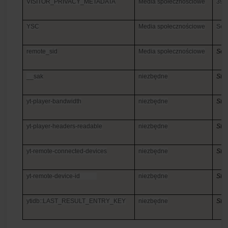
VISITOR_PRIVACY­_METADATA
Media społecznościowe
395
YSC
Media społecznościowe
Ses
remote_sid
Media społecznościowe
S
es
__sak
niezbędne
S
tał
yt-player-bandw­idth
niezbędne
S
tał
yt-player-heade­rs-readable
niezbędne
S
tał
yt-remote-conne­cted-devices
niezbędne
S
tał
yt-remote-devic­e-id
niezbędne
S
tał
ytidb::LAST_RES­ULT_ENTRY_KEY
niezbędne
S
tał