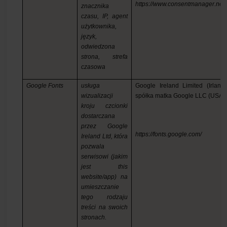
https://www.consentmanager.net/
znacznika
czasu, IP, agent
użytkownika,
język,
odwiedzona
strona, strefa
czasowa
Google Fonts
usługa
Google Ireland Limited (Irlandi
wizualizacji
spółka matka Google LLC (USA)
kroju czcionki
dostarczana
przez Google
https://fonts.google.com/
Ireland Ltd, która
pozwala
serwisowi (jakim
jest this
website/app) na
umieszczanie
tego rodzaju
treści na swoich
stronach.