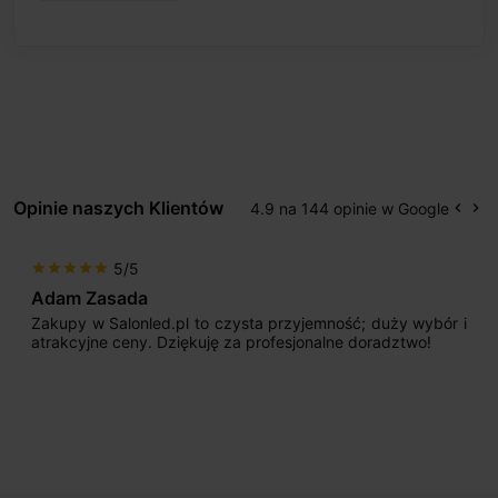
Opinie naszych Klientów
4.9 na 144 opinie w Google
keyboard_arrow_left
keyboard_arrow_right
Popr
Na
5/5
star
star
star
star
star
Max777
pl to czysta przyjemność; duży wybór i
Jestem bardzo zad
iękuję za profesjonalne doradztwo!
początku uderzyło 
sprzedającego. Pan 
odpowiednio pokiero
nasze wymarzone ośw
osiągnąć w przyzwoity