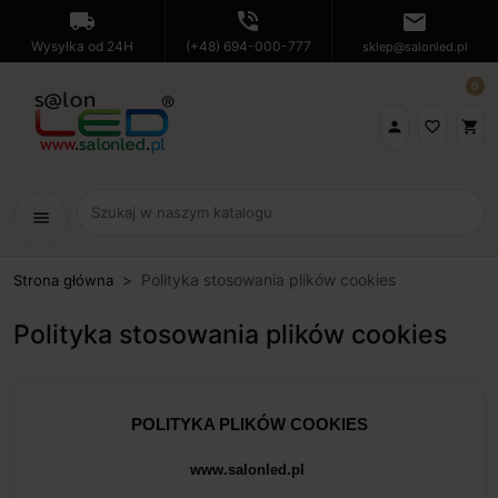
local_shipping
phone_in_talk
mail
Wysyłka od 24H
(+48) 694-000-777
sklep@salonled.pl
0

favorite_border
shopping_cart
menu
Polityka stosowania plików cookies
Strona główna
Polityka stosowania plików cookies
POLITYKA PLIKÓW COOKIES
www.salonled.pl