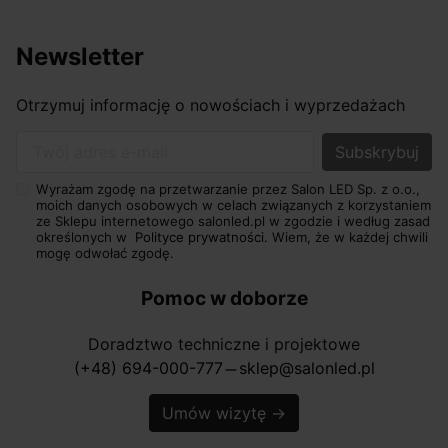
zachować estetykę lampy przez wiele lat.
Przed instalacją sprawdź masę oprawy, nośność
Newsletter
sufitu, wymiary rozety i sposób zasilania.
Elementy ze szkła dmuchanego montuj bez silnego
Otrzymuj informację o nowościach i wyprzedażach
nacisku i czyść miękką ściereczką po całkowitym
ostygnięciu.
Twój adres e-mail
Metalowe powierzchnie przecieraj suchą
Wyrażam zgodę na przetwarzanie przez Salon LED Sp. z o.o.,
mikrofibrą, unikając środków ściernych i
moich danych osobowych w celach związanych z korzystaniem
agresywnej chemii.
ze Sklepu internetowego salonled.pl w zgodzie i według zasad
określonych w
Polityce prywatności.
Wiem, że w każdej chwili
Tkaninowe abażury regularnie odkurzaj miękką
mogę odwołać zgodę.
szczotką, bez nadmiernego moczenia materiału.
Przy zintegrowanym LED zapewnij dostęp
Pomoc w doborze
serwisowy do zasilacza, jeśli konstrukcja oprawy
tego wymaga.
Doradztwo techniczne i projektowe
(+48) 694-000-777
sklep@salonled.pl
horizontal_rule
Przed czyszczeniem zawsze odłącz zasilanie i nie
rozpylaj płynu bezpośrednio na lampę. Dobrze
Umów wizytę
→
zamontowane i pielęgnowane Ideal Lux oświetlenie