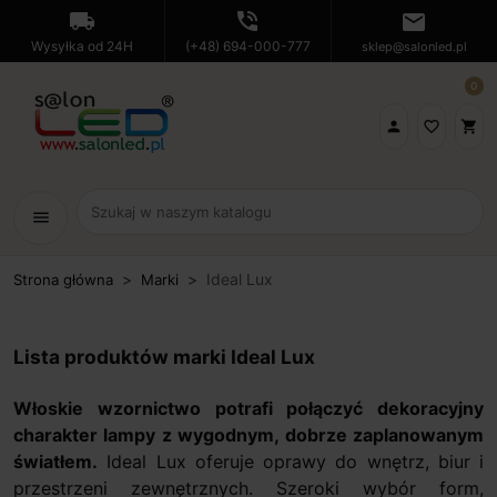
local_shipping
phone_in_talk
mail
Wysyłka od 24H
(+48) 694-000-777
sklep@salonled.pl
0

favorite_border
shopping_cart
menu
Ideal Lux
Strona główna
Marki
Lista produktów marki Ideal Lux
Włoskie wzornictwo potrafi połączyć dekoracyjny
charakter lampy z wygodnym, dobrze zaplanowanym
światłem.
Ideal Lux oferuje oprawy do wnętrz, biur i
przestrzeni zewnętrznych. Szeroki wybór form,