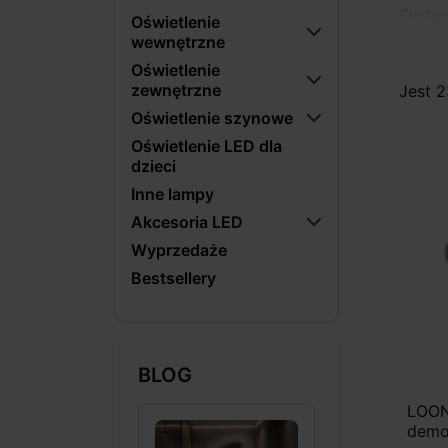
Syste
Oświetlenie
kuchni
wewnętrzne
oraz 
Oświetlenie
estety
zewnętrzne
Jest 
Oświetlenie szynowe
Oświetlenie LED dla
dzieci
Inne lampy
Akcesoria LED
Wyprzedaże
Bestsellery
BLOG
LOON
demo