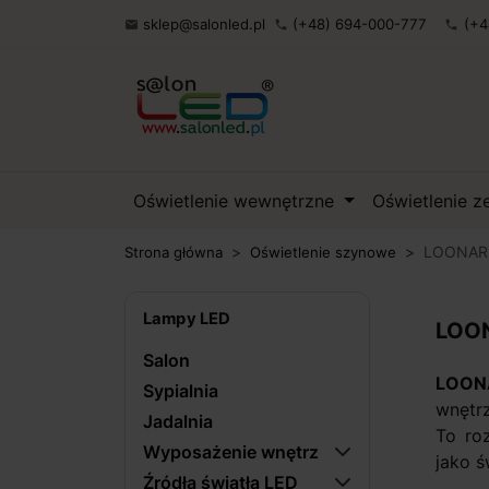
sklep@salonled.pl
(+48) 694-000-777
(+4

phone
phone
Oświetlenie wewnętrzne
Oświetlenie 
LOONARI
Strona główna
Oświetlenie szynowe
Lampy LED
LOON
Salon
LOONA
Sypialnia
wnętrz
Jadalnia
To roz
Wyposażenie wnętrz
jako ś
Źródła światła LED