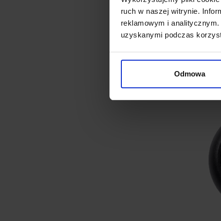
LOON
ruch w naszej witrynie. Inf
natyn
reklamowym i analitycznym. 
uzyskanymi podczas korzysta
92,2
Odmowa