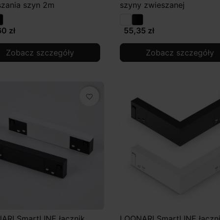
szania szyn 2m
szyny zwieszanej
0 zł
55,35 zł
Zobacz szczegóły
Zobacz szczegóły
favorite_border
ARI SmartLINE łącznik
LOONARI SmartLINE łączn