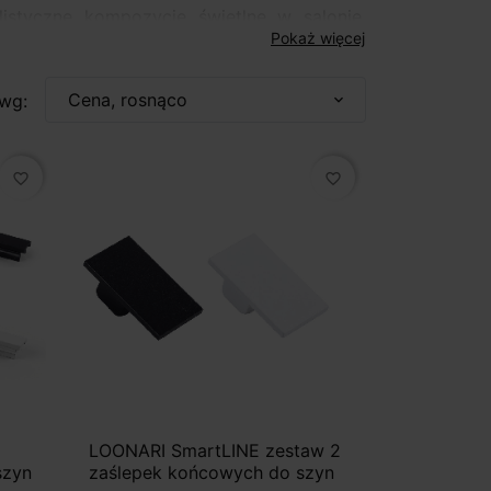
styczne kompozycje świetlne w salonie,
Pokaż więcej
rzestrzeni komercyjnej. Dzięki zasilaniu 48V
których liczy się lekkość formy, wysoka
Cena, rosnąco
 wg:
expand_more
favorite_border
favorite_border
LOONARI SmartLINE zestaw 2
szyn
zaślepek końcowych do szyn