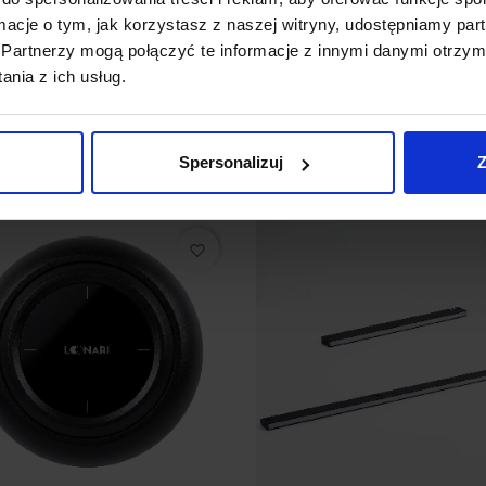
ARI SmartLINE puszka
LOONARI SmartLINE szyn
ormacje o tym, jak korzystasz z naszej witryny, udostępniamy p
kowa na zasilacz
natynkowa/zwieszana typ
Partnerzy mogą połączyć te informacje z innymi danymi otrzym
nia z ich usług.
5 zł
184,50 zł
Zobacz szczegóły
Zobacz szczegóły
Spersonalizuj
Z
favorite_border