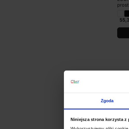
prost
55,3
Zgoda
Niniejsza strona korzysta z
Wykorzystujemy pliki cookie 