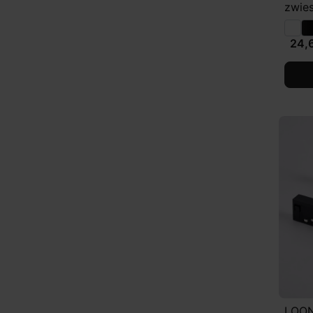
zwie
24,6
LOON