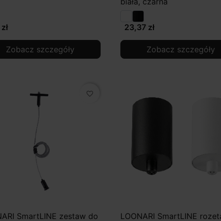
biała, czarna
 zł
23,37 zł
Zobacz szczegóły
Zobacz szczegóły
favorite_border
ARI SmartLINE zestaw do
LOONARI SmartLINE rozet