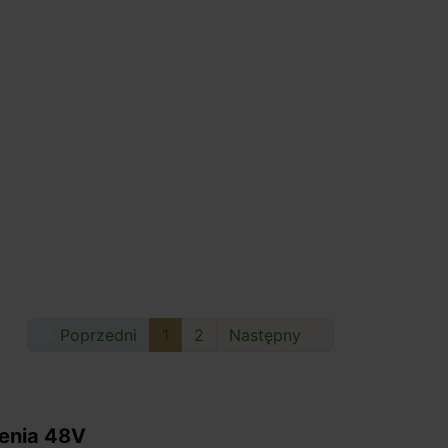

Poprzedni
1
2
Następny

enia 48V