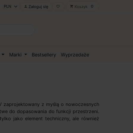
0
Zaloguj się
Koszyk

favorite_border
shopping_cart
D
Marki
Bestsellery
Wyprzedaże
8V zaprojektowany z myślą o nowoczesnych
atwe do dopasowania do funkcji przestrzeni.
ylko jako element techniczny, ale również