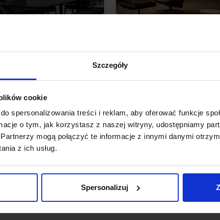
025
785
remove_red_eye
pa wisząca LED złota – jak
Lampy podłogowe nowocze
Szczegóły
ło...
jak...
a lampa wisząca LED – biżuteria
Zamiast kupować nowe me
atła we wnętrzu premium W
zmień światło Jest taki mo
żacjach wysokiej klasy światło
około 19:30, gdy mieszkanie 
 plików cookie
ko bywa „tylko” oświetleniem.
traci fotogeniczność. W d
z...
wszystko było „jak z...
do spersonalizowania treści i reklam, aby oferować funkcje sp
ormacje o tym, jak korzystasz z naszej witryny, udostępniamy p
Czytaj więcej
Czytaj więcej
chevron_right
Partnerzy mogą połączyć te informacje z innymi danymi otrzym
nia z ich usług.
Spersonalizuj
Z
1
2
3
…