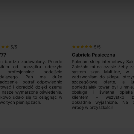
5/5
5/5
r
star
star
star
star
star
star
star
777
Gabriela Pasieczna
m bardzo zadowolony. Przede
Polecam sklep internetowy Sal
stkim od początku uderzyło
Zależało mi na czasie żeby z
 profesjonalne podejście
system szyn Multiline, w p
edającego. Pan ma duże
zadzwoniłam do sklepu, otrz
adczenie i potrafi odpowiednio
szczegółową ofertę, a 
rować i doradzić dzięki czemu
poniedziałek towar był u mnie
nasze wymarzone oświetlenie.
obsługa i świetna opiek
kowo udało się to osiągnąć w
klientem – wszystko zo
woitych pieniądzach.
dokładnie wyjaśnione. Na 
wrócę w przyszłości!