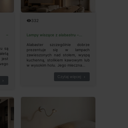
332
remove_red_eye
nu –
Lampy wiszące z alabastru –...
Alabaster szczególnie dobrze
nu są
prezentuje się w lampach
aletą
zawieszonych nad stołem, wyspą
 jest
kuchenną, stolikiem kawowym lub
wego
w wysokim holu. Jego mleczna...
Czytaj więcej
chevron_right
chevron_right