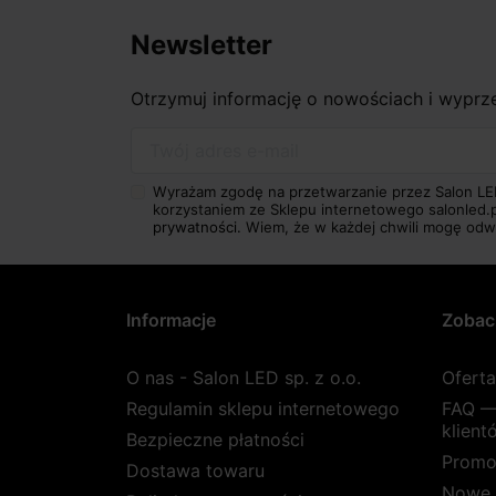
Newsletter
Otrzymuj informację o nowościach i wypr
Twój adres e-mail
Wyrażam zgodę na przetwarzanie przez Salon LE
korzystaniem ze Sklepu internetowego salonled.
prywatności.
Wiem, że w każdej chwili mogę odw
Informacje
Zobac
O nas - Salon LED sp. z o.o.
Ofert
Regulamin sklepu internetowego
FAQ —
klient
Bezpieczne płatności
Promo
Dostawa towaru
Nowe 