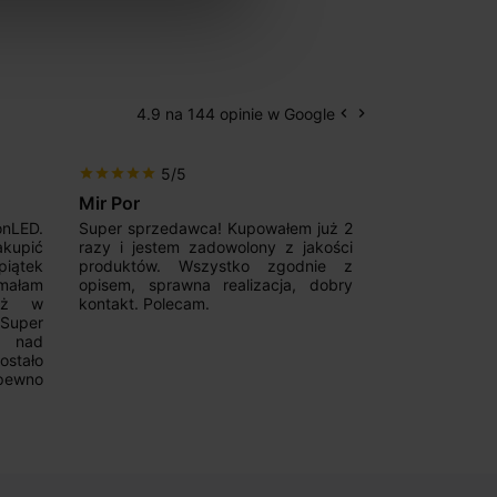
4.9 na 144 opinie w Google
keyboard_arrow_left
keyboard_arrow_right
Poprzedni
Następny
5/5
5/5
star
star
star
star
star
star
star
star
star
star
Mir Por
Patryk123
onLED.
Super sprzedawca! Kupowałem już 2
Szybka real
akupić
razy i jestem zadowolony z jakości
konkurencyjn
iątek
produktów. Wszystko zgodnie z
pomoc w 
ymałam
opisem, sprawna realizacja, dobry
magnetycznyc
już w
kontakt. Polecam.
wyboru. Z p
.Super
ponownie.
a nad
stało
pewno