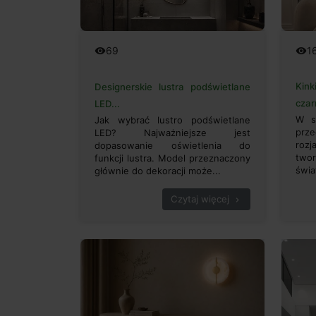
1
69
remove_red_eye
remove_red_eye
Kin
Designerskie lustra podświetlane
czar
LED...
W s
Jak wybrać lustro podświetlane
prz
LED? Najważniejsze jest
rozj
dopasowanie oświetlenia do
two
funkcji lustra. Model przeznaczony
świa
głównie do dekoracji może...
Czytaj więcej
chevron_right