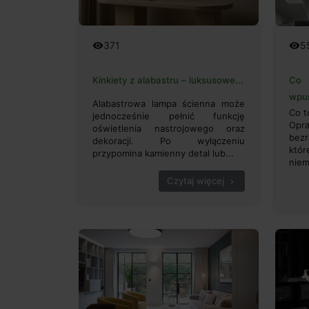
371
5
remove_red_eye
remove_red_eye
Kinkiety z alabastru – luksusowe...
Co 
wpus
Alabastrowa lampa ścienna może
Co t
jednocześnie pełnić funkcję
Opr
oświetlenia nastrojowego oraz
bez
dekoracji. Po wyłączeniu
któr
przypomina kamienny detal lub...
niema
Czytaj więcej
chevron_right