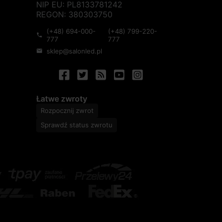
NIP EU: PL8133781242
REGON: 380303750
(+48) 694-000-
(+48) 799-220-
phone
777
777
sklep@salonled.pl
mail
Łatwe zwroty
Rozpocznij zwrot
Sprawdź status zwrotu