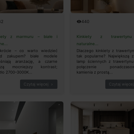
62
440
remove_red_eye
kiety z marmuru – białe i
Kinkiety z trawerty
ne...
naturalne...
krócie – co warto wiedzieć
Dlaczego kinkiety z trawerty
ed zakupem? białe modele
tak popularne? Największą z
aśniają aranżację, a czarne
lamp ściennych z trawertynu
rzą mocniejszy kontrast;
połączenie ponadczaso
tło 2700–3000K...
kamienia z prostą...
Czytaj więcej
Czytaj więcej
chevron_right