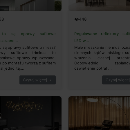
448
58
remove_red_eye
Regulowane reflektory sufi
to są oprawy sufitowe
LED w...
zczane...
Małe mieszkanie nie musi ozn
o są oprawy sufitowe trimless?
ciemnych kątów, niskiego suf
awy sufitowe trimless to
wrażenia ciasnej przestrz
ramkowe oprawy wpuszczane,
Odpowiednio zaplano
e po montażu tworzą z sufitem
oświetlenie potrafi...
l jednolitą,...
Czytaj więcej
Czytaj więcej
chevron_right