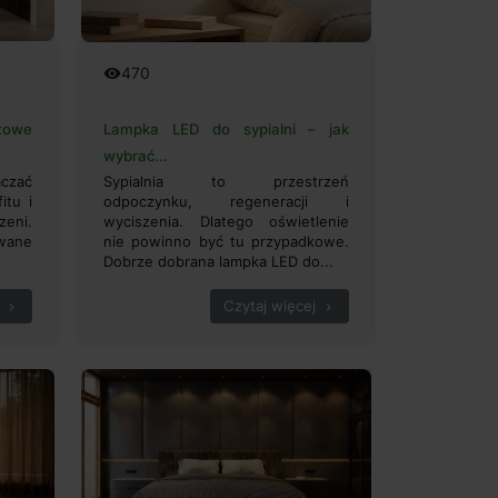
470
remove_red_eye
towe
Lampka LED do sypialni – jak
wybrać...
aczać
Sypialnia to przestrzeń
itu i
odpoczynku, regeneracji i
eni.
wyciszenia. Dlatego oświetlenie
wane
nie powinno być tu przypadkowe.
Dobrze dobrana lampka LED do...
Czytaj więcej
chevron_right
chevron_right