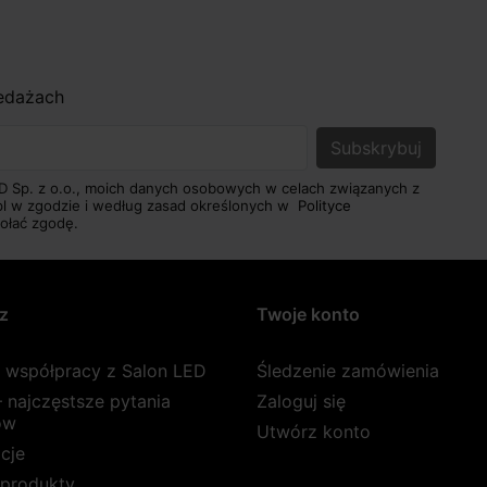
zedażach
D Sp. z o.o., moich danych osobowych w celach związanych z
pl w zgodzie i według zasad określonych w
Polityce
ołać zgodę.
z
Twoje konto
a współpracy z Salon LED
Śledzenie zamówienia
 najczęstsze pytania
Zaloguj się
ów
Utwórz konto
cje
produkty