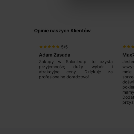
Opinie naszych Klientów
5/5
star
star
star
star
star
star
star
sta
Adam Zasada
Max
alny sklep,
Zakupy w Salonled.pl to czysta
Jeste
niam fachową
przyjemność; duży wybór i
wszy
 wyborze
atrakcyjne ceny. Dziękuję za
mnie
Zdecydowanie
profesjonalne doradztwo!
sprz
doświ
pokie
mamy 
Dodat
przyz