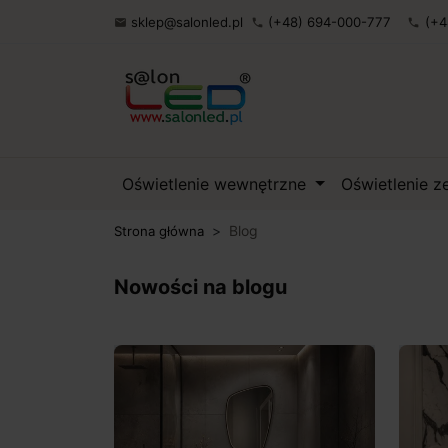
sklep@salonled.pl
(+48) 694-000-777
(+4

phone
phone
Oświetlenie wewnętrzne
Oświetlenie 
Blog
Strona główna
Nowości na blogu