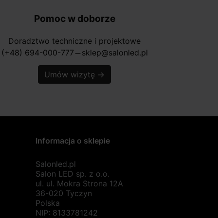
Pomoc w doborze
Doradztwo techniczne i projektowe
(+48) 694-000-777
sklep@salonled.pl
horizontal_rule
Umów wizytę
→
Informacja o sklepie
Salonled.pl
Salon LED sp. z o.o.
ul. ul. Mokra Strona 12A
36-020 Tyczyn
Polska
NIP: 8133781242