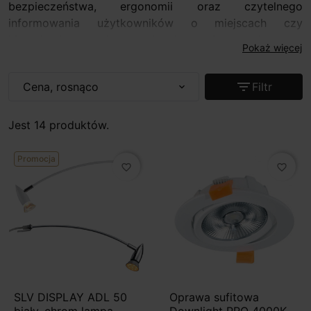
bezpieczeństwa, ergonomii oraz czytelnego
informowania użytkowników o miejscach czy
kierunkach przemieszczania się w danym obszarze.
Pokaż więcej
Oświetlenie techniczne i informacyjne LED
szczególnie sprawdza się w obiektach użyteczności
filter_list
Cena, rosnąco
Filtr
expand_more
publicznej, budynkach komercyjnych, centrach
handlowych, biurach, hotelach, szpitalach, a także w
warunkach przemysłowych i w magazynach.
Jest 14 produktów.
Promocja
favorite_border
favorite_border
SLV DISPLAY ADL 50
Oprawa sufitowa