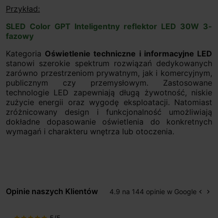
Przykład:
SLED Color GPT Inteligentny reflektor LED 30W 3-
fazowy
Kategoria
Oświetlenie techniczne i informacyjne LED
stanowi szerokie spektrum rozwiązań dedykowanych
zarówno przestrzeniom prywatnym, jak i komercyjnym,
publicznym czy przemysłowym. Zastosowane
technologie LED zapewniają długą żywotność, niskie
zużycie energii oraz wygodę eksploatacji. Natomiast
zróżnicowany design i funkcjonalność umożliwiają
dokładne dopasowanie oświetlenia do konkretnych
wymagań i charakteru wnętrza lub otoczenia.
Opinie naszych Klientów
4.9 na 144 opinie w Google
keyboard_arrow_left
keyboard_arrow_right
Popr
Na
5/5
star
star
star
star
star