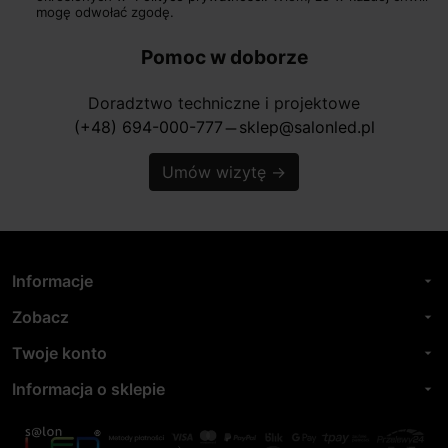
mogę odwołać zgodę.
Pomoc w doborze
Doradztwo techniczne i projektowe
(+48) 694-000-777
sklep@salonled.pl
horizontal_rule
Umów wizytę
→
Informacje
arrow_drop_down
Zobacz
arrow_drop_down
Twoje konto
arrow_drop_down
Informacja o sklepie
arrow_drop_down