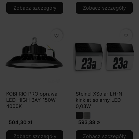
Zobacz szczegóły
Zobacz szczegóły
favorite_border
favorite_border
KOBI RIO PRO oprawa
Steinel XSolar LH-N
LED HIGH BAY 150W
kinkiet solarny LED
4000K
0,03W
504,30 zł
593,38 zł
Zobacz szczegóły
Zobacz szczegóły