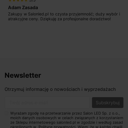
Adam Zasada
Zakupy w Salonled.pl to czysta przyjemność; duży wybór i
atrakcyjne ceny. Dziękuję za profesjonalne doradztwo!
Newsletter
Otrzymuj informację o nowościach i wyprzedażach
Twój adres e-mail
Wyrażam zgodę na przetwarzanie przez Salon LED Sp. z o.o.,
moich danych osobowych w celach związanych z korzystaniem
ze Sklepu internetowego salonled.pl w zgodzie i według zasad
określonych w
Polityce prywatności.
Wiem, że w każdej chwili