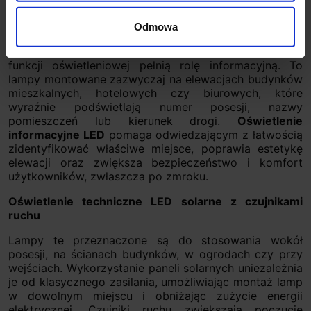
następujące grupy:
Oświetlenie informacyjne LED z numerami domów
Odmowa
Ten segment skupia się na oprawach, które oprócz
funkcji oświetleniowej pełnią rolę informacyjną. To
lampy montowane zazwyczaj na elewacjach budynków
mieszkalnych, hotelowych czy biurowych, które
wyraźnie podświetlają numer posesji, nazwy
pomieszczeń lub kierunek drogi.
Oświetlenie
informacyjne LED
pomaga odwiedzającym z łatwością
zidentyfikować właściwe miejsce, poprawia estetykę
elewacji oraz zwiększa bezpieczeństwo i komfort
użytkowników, zwłaszcza po zmroku.
Oświetlenie techniczne LED solarne z czujnikami
ruchu
Lampy te przeznaczone są do stosowania wokół
posesji, na ścianach budynków, w ogrodach czy przy
wejściach. Wykorzystanie paneli solarnych uniezależnia
je od klasycznego zasilania, umożliwiając montaż lamp
w dowolnym miejscu i obniżając zużycie energii
elektrycznej. Czujniki ruchu zwiększają poczucie