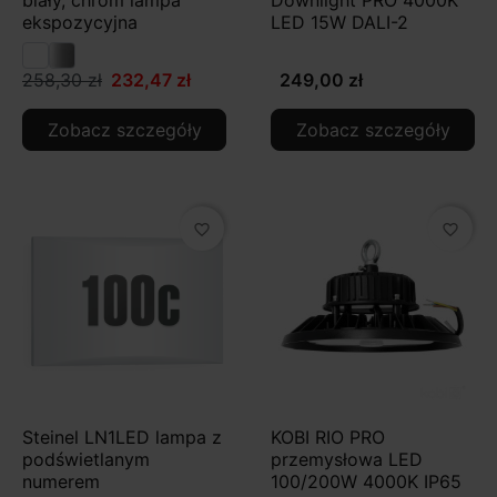
biały, chrom lampa
Downlight PRO 4000K
ekspozycyjna
LED 15W DALI-2
258,30 zł
232,47 zł
249,00 zł
Zobacz szczegóły
Zobacz szczegóły
favorite_border
favorite_border
Steinel LN1LED lampa z
KOBI RIO PRO
podświetlanym
przemysłowa LED
numerem
100/200W 4000K IP65