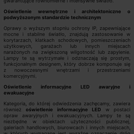
gwarantujące równomierne i intensywne światło.
Oświetlenie wewnętrzne i architektoniczne o
podwyższonym standardzie technicznym
Oprawy o wyższym stopniu ochrony IP, zapewniające
mocne i stabilne światło, znajdują zastosowanie w
korytarzach, klatkach schodowych, pomieszczeniach
użytkowych, garażach lub innych miejscach
narażonych na zwiększoną wilgotność lub zapylenie.
Lampy te są wytrzymałe i odznaczają się prostym,
funkcjonalnym designem, który dobrze komponuje się
z nowoczesnymi wnętrzami i przestrzeniami
komercyjnymi.
Oświetlenie informacyjne LED awaryjne i
ewakuacyjne
Kategoria
,
do której odwiedzenia zachęcamy, zawiera
również
oświetlenie informacyjne LED
w postaci
opraw awaryjnych i ewakuacyjnych. Lampy te są
niezbędne w obiektach użyteczności publicznej,
galeriach handlowych, biurowcach i innych miejscach,
w których wymagane jest wyraźne oznaczenie dróg