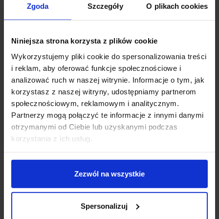
Zgoda
Szczegóły
O plikach cookies
Niniejsza strona korzysta z plików cookie
Wykorzystujemy pliki cookie do spersonalizowania treści
i reklam, aby oferować funkcje społecznościowe i
Steinel L820 kinkiet
SLV HIGHBAY V 330
analizować ruch w naszej witrynie. Informacje o tym, jak
LED iHF podświetlany
1007679 lampa wisząca
korzystasz z naszej witryny, udostępniamy partnerom
numer 12,5W
LED 200W
społecznościowym, reklamowym i analitycznym.
Partnerzy mogą połączyć te informacje z innymi danymi
1 338,14 zł
1 498,14 zł
1 348,33 zł
otrzymanymi od Ciebie lub uzyskanymi podczas
korzystania z ich usług.
Zobacz szczegóły
Zobacz szczegóły
Zezwól na wszystkie
Pokazano 1-14 z 14 pozycji
Kategoria
Oświetlenie techniczne i informacyjne LED
Spersonalizuj
zawiera produkty, które można podzielić na