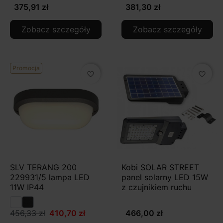
375,91 zł
381,30 zł
Zobacz szczegóły
Zobacz szczegóły
Promocja
favorite_border
favorite_border
SLV TERANG 200
Kobi SOLAR STREET
229931/5 lampa LED
panel solarny LED 15W
11W IP44
z czujnikiem ruchu
456,33 zł
410,70 zł
466,00 zł