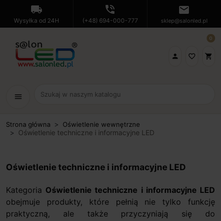
local_shipping
phone_in_talk
mail
Wysyłka od 24H
(+48) 694-000-777
sklep@salonled.pl
0

favorite_border
shopping_cart
menu
Strona główna
Oświetlenie wewnętrzne
Oświetlenie techniczne i informacyjne LED
Oświetlenie techniczne i informacyjne LED
Kategoria
Oświetlenie techniczne i informacyjne LED
obejmuje produkty, które pełnią nie tylko funkcję
praktyczną, ale także przyczyniają się do