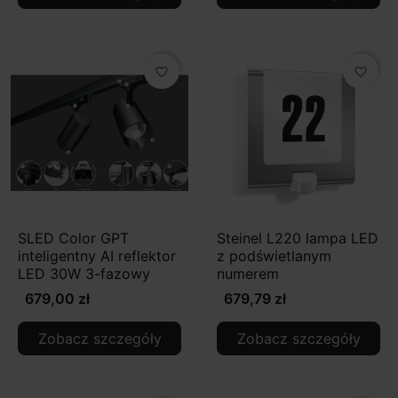
favorite_border
favorite_border
SLED Color GPT
Steinel L220 lampa LED
inteligentny AI reflektor
z podświetlanym
LED 30W 3-fazowy
numerem
679,00 zł
679,79 zł
Zobacz szczegóły
Zobacz szczegóły