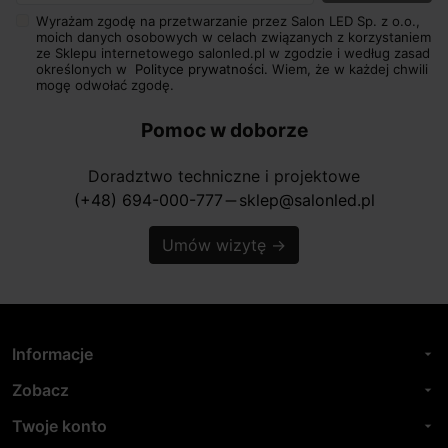
Wyrażam zgodę na przetwarzanie przez Salon LED Sp. z o.o.,
moich danych osobowych w celach związanych z korzystaniem
ze Sklepu internetowego salonled.pl w zgodzie i według zasad
określonych w
Polityce prywatności.
Wiem, że w każdej chwili
mogę odwołać zgodę.
Pomoc w doborze
Doradztwo techniczne i projektowe
(+48) 694-000-777
sklep@salonled.pl
horizontal_rule
Umów wizytę
→
Informacje
arrow_drop_down
Zobacz
arrow_drop_down
Twoje konto
arrow_drop_down