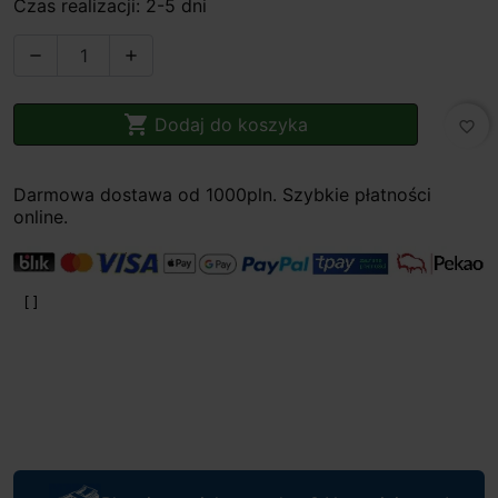
Czas realizacji: 2-5 dni



Dodaj do koszyka
favorite_border
Darmowa dostawa od 1000pln. Szybkie płatności
online.