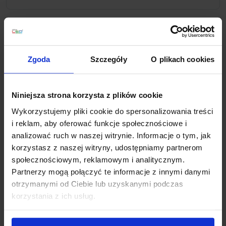
Opis
Zgoda
Szczegóły
O plikach cookies
Nowoczesna oprawa sufitowa Downlight PRO
to
wydajne i estetyczne rozwiązanie oświetleniowe
Niniejsza strona korzysta z plików cookie
przeznaczone do zastosowań komercyjnych, takich jak
biura, sklepy, hotele, korytarze oraz inne przestrzenie
Wykorzystujemy pliki cookie do spersonalizowania treści
firmowe i usługowe. Zintegrowane źródło światła LED o
i reklam, aby oferować funkcje społecznościowe i
mocy 15W generuje strumień świetlny 1150 lm w
analizować ruch w naszej witrynie. Informacje o tym, jak
neutralnej barwie 4000K, zapewniając komfortowe i
korzystasz z naszej witryny, udostępniamy partnerom
naturalne oświetlenie. Oprawa przystosowana jest do
społecznościowym, reklamowym i analitycznym.
montażu podtynkowego i wyróżnia się kompaktową
Partnerzy mogą połączyć te informacje z innymi danymi
konstrukcją (średnica 10,5 cm, wysokość 3,5 cm), co
otrzymanymi od Ciebie lub uzyskanymi podczas
pozwala na jej dyskretne wkomponowanie w sufit
korzystania z ich usług.
podwieszany – otwór montażowy 8,5 cm umożliwia
łatwą i szybką instalację. W zestawie znajduje się