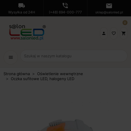
local_shipping
phone_in_talk
mail
Wysyłka od 24H
(+48) 694-000-777
sklep@salonled.pl
0

favorite_border
shopping_cart
menu
Strona główna
Oświetlenie wewnętrzne
Oczka sufitowe LED, halogeny LED