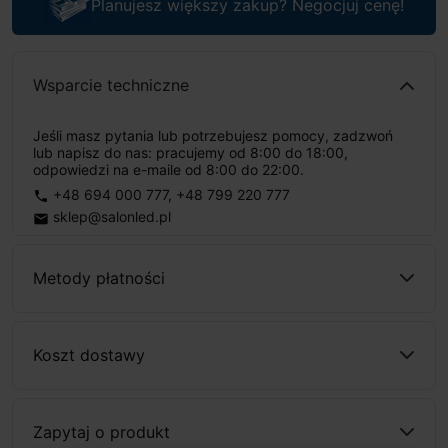
Planujesz większy zakup? Negocjuj cenę!
Wsparcie techniczne
Jeśli masz pytania lub potrzebujesz pomocy, zadzwoń
lub napisz do nas: pracujemy od 8:00 do 18:00,
odpowiedzi na e-maile od 8:00 do 22:00.
+48 694 000 777
,
+48 799 220 777
phone
sklep@salonled.pl
email
Metody płatności
Koszt dostawy
Zapytaj o produkt