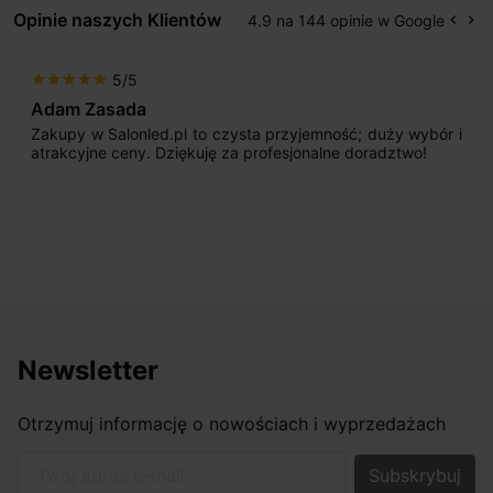
Opinie naszych Klientów
4.9 na 144 opinie w Google
keyboard_arrow_left
keyboard_arrow_right
Popr
Na
5/5
star
star
star
star
star
Adam Zasada
Zakupy w Salonled.pl to czysta przyjemność; duży wybór i
atrakcyjne ceny. Dziękuję za profesjonalne doradztwo!
Newsletter
Otrzymuj informację o nowościach i wyprzedażach
Twój adres e-mail