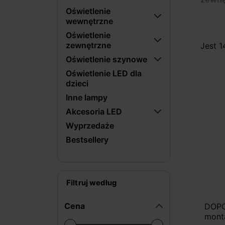
Oświetlenie
archit
wewnętrzne
wysok
Oświetlenie
one n
zewnętrzne
Jest 1
wnętr
Oświetlenie szynowe
współg
w nas
Oświetlenie LED dla
dzieci
Inne lampy
Akcesoria LED
Wyprzedaże
Bestsellery
Filtruj według
Cena
DOPO
mont