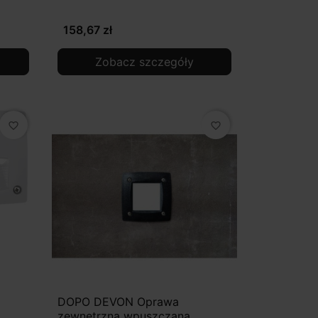
158,67 zł
Zobacz szczegóły
favorite_border
favorite_border
DOPO DEVON Oprawa
zewnętrzna wpuszczana