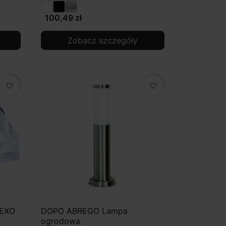
100,49 zł
Zobacz szczegóły
favorite_border
favorite_border
 EXO
DOPO ABREGO Lampa
ogrodowa