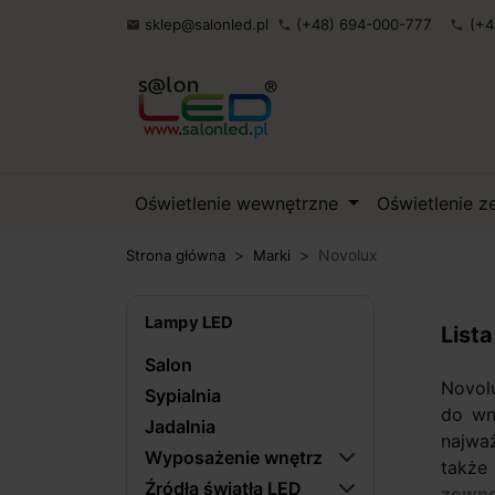
sklep@salonled.pl
(+48) 694-000-777
(+4

phone
phone
Oświetlenie wewnętrzne
Oświetlenie 
Novolux
Strona główna
Marki
Lampy LED
List
Salon
Novol
Sypialnia
do wn
Jadalnia
najważ
Wyposażenie wnętrz
także
Źródła światła LED
zewn