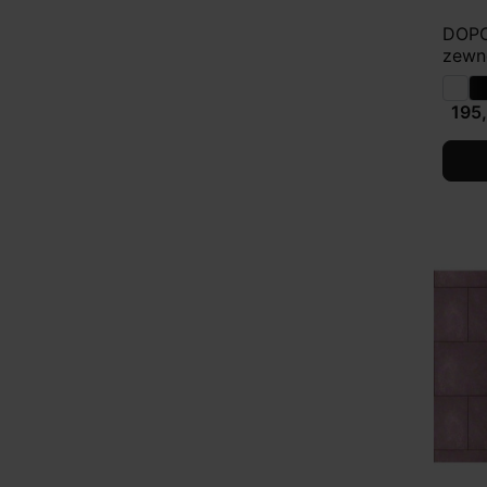
DOPO
zewn
195,