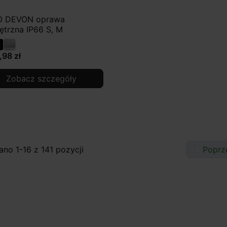
 DEVON oprawa
ętrzna IP66 S, M
98 zł
Zobacz szczegóły
no 1-16 z 141 pozycji

Poprz