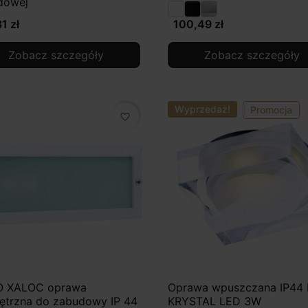
dowej
1 zł
100,49 zł
Zobacz szczegóły
Zobacz szczegóły
Wyprzedaż!
Promocja
favorite_border
 XALOC oprawa
Oprawa wpuszczana IP44
ętrzna do zabudowy IP 44
KRYSTAL LED 3W