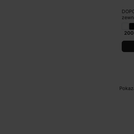
DOPO
zewn
200,
Pokaza