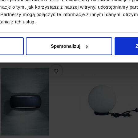
 DEVON Oprawa
DOPO DEVON Oprawa
ormacje o tym, jak korzystasz z naszej witryny, udostępniamy p
ętrzna wpuszczana
zewnętrzna wpuszczana
ła
Partnerzy mogą połączyć te informacje z innymi danymi otrzym
nia z ich usług.
96 zł
163,96 zł
Zobacz szczegóły
Zobacz szczegóły
Spersonalizuj
Z
favorite_border