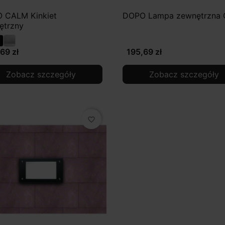
 CALM Kinkiet
DOPO Lampa zewnętrzna
ętrzny
69 zł
195,69 zł
Zobacz szczegóły
Zobacz szczegóły
favorite_border