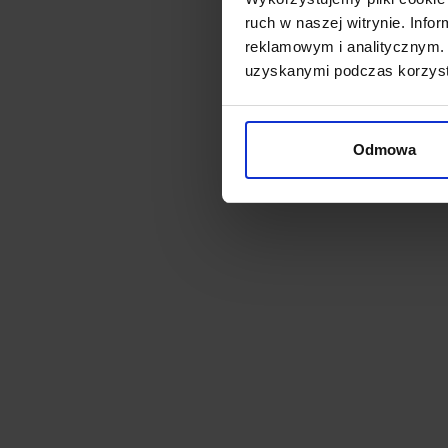
DOPO
ruch w naszej witrynie. Inf
zewn
okrąg
reklamowym i analitycznym. 
uzyskanymi podczas korzysta
163,
Odmowa