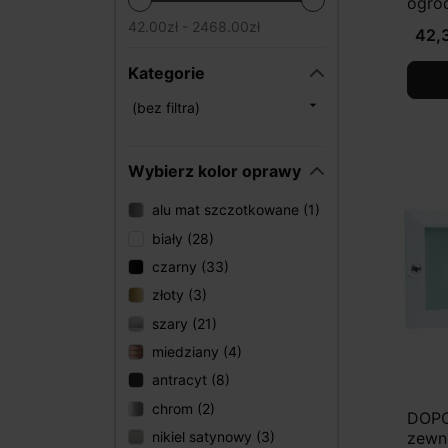
ogro
42.00zł - 2468.00zł
42,3
Kategorie

(bez filtra)
Wybierz kolor oprawy
alu mat szczotkowane (1)
biały (28)
czarny (33)
złoty (3)
szary (21)
miedziany (4)
antracyt (8)
chrom (2)
DOPO
zewn
nikiel satynowy (3)