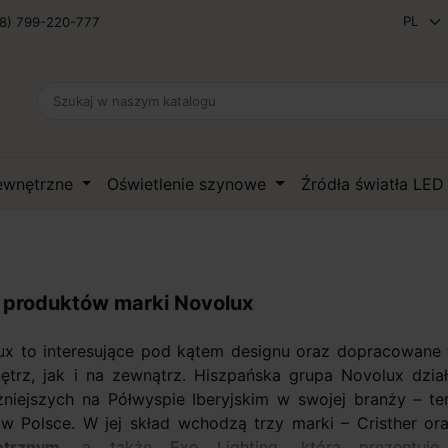
8) 799-220-777
zewnętrzne
Oświetlenie szynowe
Źródła światła LE
a produktów marki Novolux
ux to interesujące pod kątem designu oraz dopracowane 
ętrz, jak i na zewnątrz. Hiszpańska grupa Novolux dział
niejszych na Półwyspie Iberyjskim w swojej branży – ter
 w Polsce. W jej skład wchodzą trzy marki – Cristher or
ętrznym
, a także Exo Lighting, która prezentuje