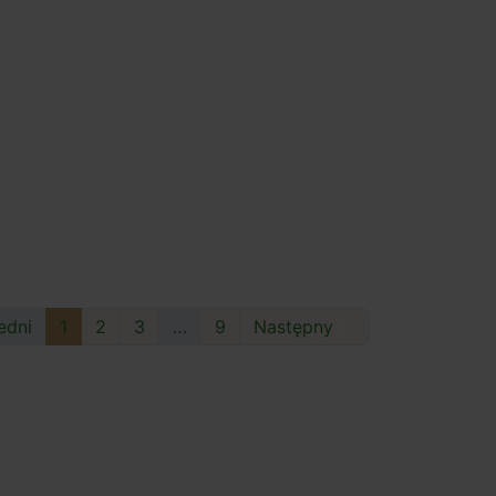
edni
1
2
3
…
9
Następny
