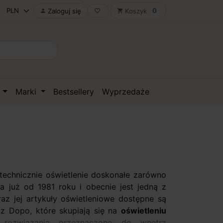
0
Zaloguj się
Koszyk

favorite_border
shopping_cart
D
Marki
Bestsellery
Wyprzedaże
technicznie oświetlenie doskonałe zarówno
a już od 1981 roku i obecnie jest jedną z
az jej artykuły oświetleniowe dostępne są
az Dopo, które skupiają się na
oświetleniu
 rozwiązania przeznaczone do wnętrz