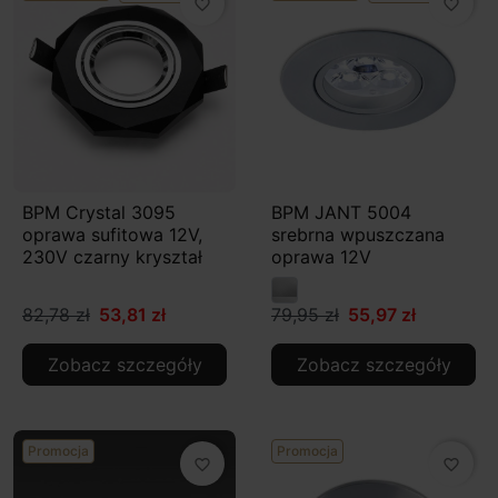
favorite_border
favorite_border
BPM Crystal 3095
BPM JANT 5004
oprawa sufitowa 12V,
srebrna wpuszczana
230V czarny kryształ
oprawa 12V
82,78 zł
53,81 zł
79,95 zł
55,97 zł
Zobacz szczegóły
Zobacz szczegóły
Promocja
Promocja
favorite_border
favorite_border