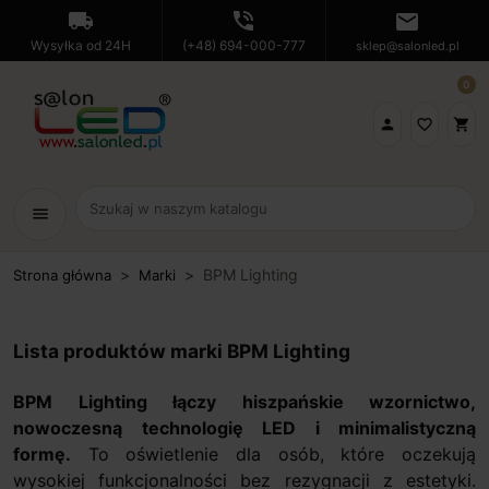
local_shipping
phone_in_talk
mail
Wysyłka od 24H
(+48) 694-000-777
sklep@salonled.pl
0

favorite_border
shopping_cart
menu
BPM Lighting
Strona główna
Marki
Lista produktów marki BPM Lighting
BPM Lighting łączy hiszpańskie wzornictwo,
nowoczesną technologię LED i minimalistyczną
formę.
To oświetlenie dla osób, które oczekują
wysokiej funkcjonalności bez rezygnacji z estetyki.