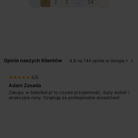
1
2
3
…
24


Opinie naszych Klientów
4.9 na 144 opinie w Google
keyboard_arrow_left
keyboard_arrow_right
Popr
Na
5/5
star
star
star
star
star
Adam Zasada
Zakupy w Salonled.pl to czysta przyjemność; duży wybór i
atrakcyjne ceny. Dziękuję za profesjonalne doradztwo!