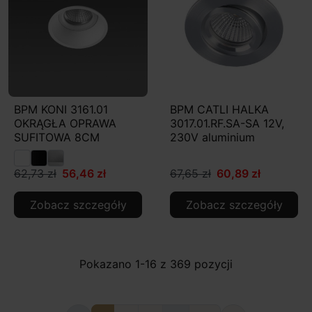
BPM KONI 3161.01
BPM CATLI HALKA
OKRĄGŁA OPRAWA
3017.01.RF.SA-SA 12V,
SUFITOWA 8CM
230V aluminium
62,73 zł
56,46 zł
67,65 zł
60,89 zł
Zobacz szczegóły
Zobacz szczegóły
Pokazano 1-16 z 369 pozycji