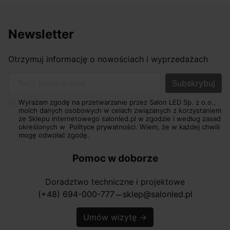
Newsletter
Otrzymuj informację o nowościach i wyprzedażach
Twój adres e-mail
Wyrażam zgodę na przetwarzanie przez Salon LED Sp. z o.o.,
moich danych osobowych w celach związanych z korzystaniem
ze Sklepu internetowego salonled.pl w zgodzie i według zasad
określonych w
Polityce prywatności.
Wiem, że w każdej chwili
mogę odwołać zgodę.
Pomoc w doborze
Doradztwo techniczne i projektowe
(+48) 694-000-777
sklep@salonled.pl
horizontal_rule
Umów wizytę
→