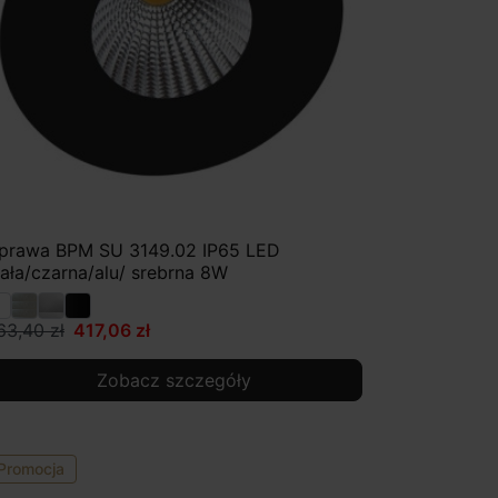
prawa BPM SU 3149.02 IP65 LED
iała/czarna/alu/ srebrna 8W
63,40 zł
417,06 zł
Zobacz szczegóły
Promocja