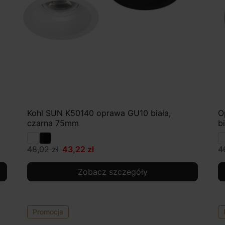
Kohl SUN K50140 oprawa GU10 biała,
O
czarna 75mm
b
48,02 zł
43,22 zł
4
Zobacz szczegóły
Promocja