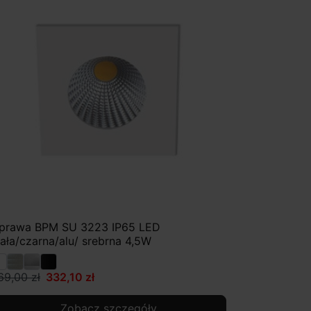
prawa BPM SU 3223 IP65 LED
iała/czarna/alu/ srebrna 4,5W
69,00 zł
332,10 zł
Zobacz szczegóły