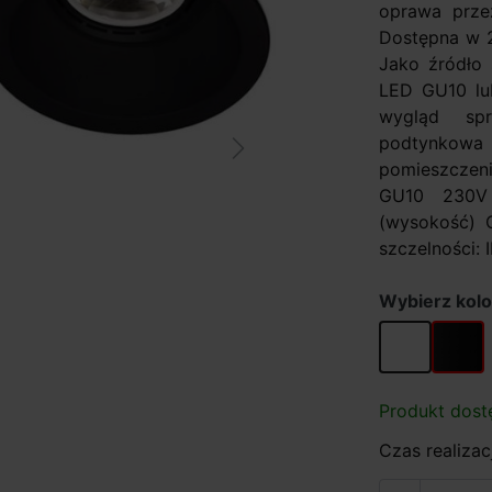
oprawa przez
Dostępna w 2 
Jako źródło 
LED GU10 lu
wygląd sp
podtynkow
Next
pomieszczeni
GU10 230V 
(wysokość) 
szczelności: I
Wybierz kolo
biały
czarny
Produkt dost
Czas realizacj