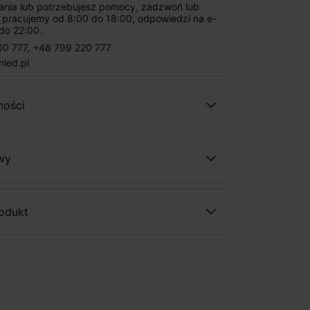
tania lub potrzebujesz pomocy, zadzwoń lub
: pracujemy od 8:00 do 18:00, odpowiedzi na e-
do 22:00.
00 777
,
+48 799 220 777
nled.pl
ności
wy
rodukt