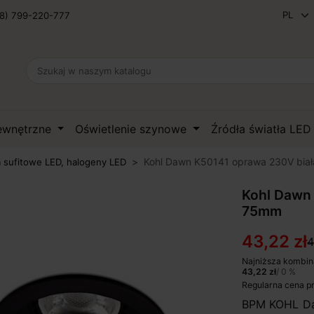
8) 799-220-777
zewnętrzne
Oświetlenie szynowe
Źródła światła LE
Kohl Dawn K50141 oprawa 230V bia
 sufitowe LED, halogeny LED
Kohl Dawn 
75mm
43,22 zł
4
Najniższa kombin
43,22 zł
/ 0 %
Regularna cena p
BPM KOHL Daw