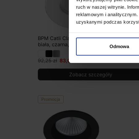
ruch w naszej witrynie. Inf
reklamowym i analitycznym. 
uzyskanymi podczas korzysta
BPM Catli Classic 3005.01 IP65 12V, 230V
biała, czarna, alu
Odmowa
92,25 zł
83,03 zł
Zobacz szczegóły
Promocja