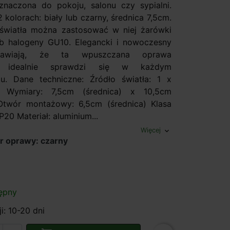
naczona do pokoju, salonu czy sypialni.
kolorach: biały lub czarny, średnica 7,5cm.
światła można zastosować w niej żarówki
b halogeny GU10. Elegancki i nowoczesny
rawiają, że ta wpuszczana oprawa
a idealnie sprawdzi się w każdym
u. Dane techniczne: Źródło światła: 1 x
Wymiary: 7,5cm (średnica) x 10,5cm
Otwór montażowy: 6,5cm (średnica) Klasa
P20 Materiał: aluminium...
Więcej
expand_more
r oprawy: czarny
ępny
i: 10-20 dni