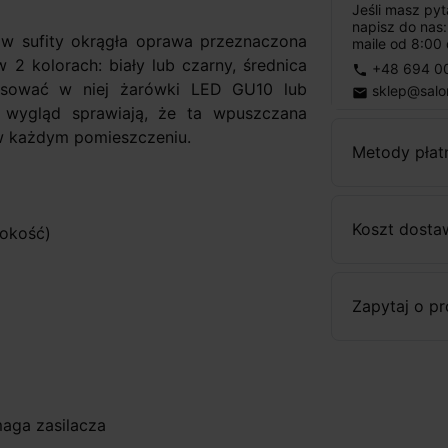
Jeśli masz py
napisz do nas
w sufity okrągła oprawa przeznaczona
maile od 8:00 
 2 kolorach: biały lub czarny, średnica
+48 694 0
phone
tosować w niej żarówki LED GU10 lub
sklep@salo
email
 wygląd sprawiają, że ta wpuszczana
w każdym pomieszczeniu.
Metody płat
Koszt dosta
sokość)
Zapytaj o p
aga zasilacza