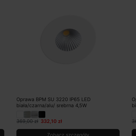
Oprawa BPM SU 3220 IP65 LED
O
biała/czarna/alu/ srebrna 4,5W
b
369,00 zł
332,10 zł
3
Zobacz szczegóły