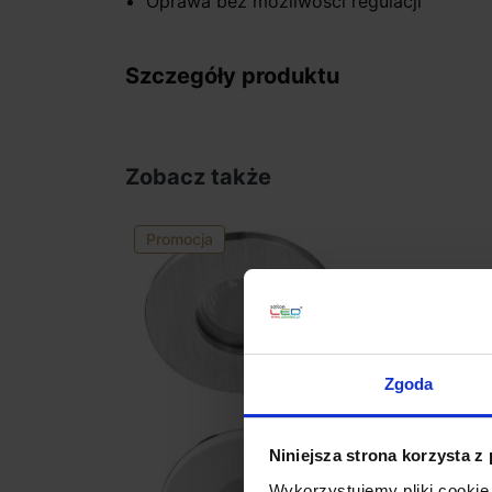
Oprawa bez możliwości regulacji
Szczegóły produktu
Zobacz także
Promocja
Zgoda
Niniejsza strona korzysta z
Wykorzystujemy pliki cookie 