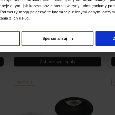
ormacje o tym, jak korzystasz z naszej witryny, udostępniamy p
Partnerzy mogą połączyć te informacje z innymi danymi otrzym
nia z ich usług.
BPM Catli Classic SQ 3006 12V, 230V biała,
B
czarna, alu IP65
b
Spersonalizuj
Z
91,02 zł
81,92 zł
2
Zobacz szczegóły
Promocja