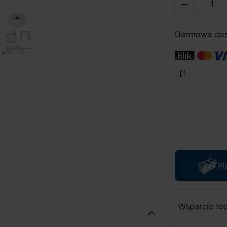

Darmowa dost
Pl
Wsparcie te