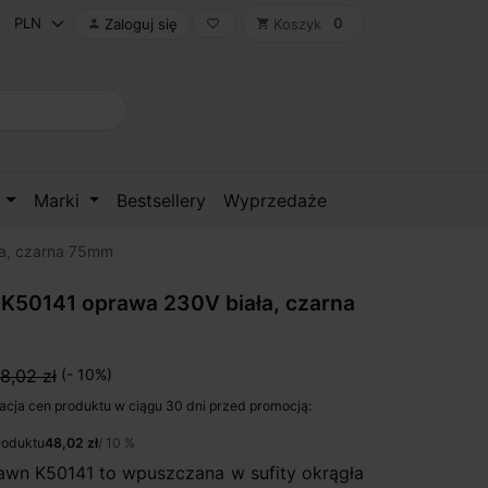
0
Zaloguj się
Koszyk

favorite_border
shopping_cart
D
Marki
Bestsellery
Wyprzedaże
ła, czarna 75mm
K50141 oprawa 230V biała, czarna
8,02 zł
(- 10%)
acja cen produktu w ciągu 30 dni przed promocją:
roduktu
48,02 zł
/ 10 %
n K50141 to wpuszczana w sufity okrągła