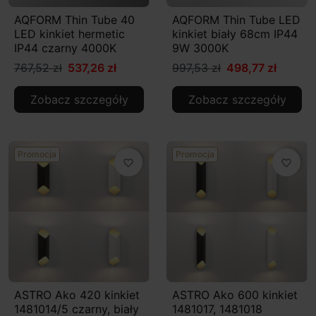
AQFORM Thin Tube 40
AQFORM Thin Tube LED
LED kinkiet hermetic
kinkiet biały 68cm IP44
IP44 czarny 4000K
9W 3000K
767,52 zł
537,26 zł
997,53 zł
498,77 zł
Zobacz szczegóły
Zobacz szczegóły
Promocja
Promocja
favorite_border
favorite_border
ASTRO Ako 420 kinkiet
ASTRO Ako 600 kinkiet
1481014/5 czarny, biały
1481017, 1481018