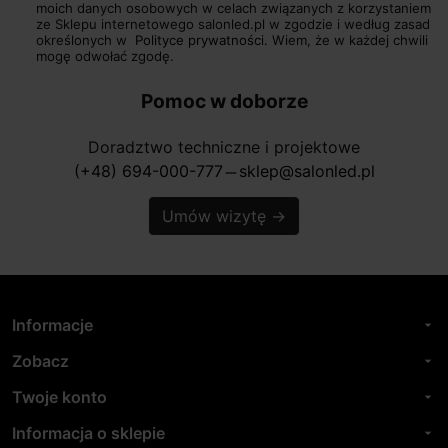
moich danych osobowych w celach związanych z korzystaniem
ze Sklepu internetowego salonled.pl w zgodzie i według zasad
określonych w
Polityce prywatności.
Wiem, że w każdej chwili
mogę odwołać zgodę.
Pomoc w doborze
Doradztwo techniczne i projektowe
(+48) 694-000-777
sklep@salonled.pl
horizontal_rule
Umów wizytę
→
Informacje
arrow_drop_down
Zobacz
arrow_drop_down
Twoje konto
arrow_drop_down
Informacja o sklepie
arrow_drop_down