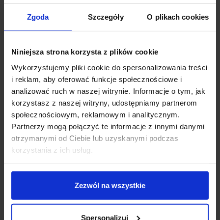
Zgoda
Szczegóły
O plikach cookies
AQFORM QUPET
AQFORM Smart Panel
Niniejsza strona korzysta z plików cookie
natynkowy 42411-30
GL square LED kinkiet
chrom
64cm
Wykorzystujemy pliki cookie do spersonalizowania treści
i reklam, aby oferować funkcje społecznościowe i
analizować ruch w naszej witrynie. Informacje o tym, jak
259,36 zł
181,55 zł
1 511,94 zł
907,16 zł
korzystasz z naszej witryny, udostępniamy partnerom
Zobacz szczegóły
Zobacz szczegóły
społecznościowym, reklamowym i analitycznym.
Partnerzy mogą połączyć te informacje z innymi danymi
otrzymanymi od Ciebie lub uzyskanymi podczas
korzystania z ich usług.
Wyprzedaż!
Wyprzedaż!
Promocja
Promocja
favorite_border
favorite_border
Zezwól na wszystkie
Spersonalizuj