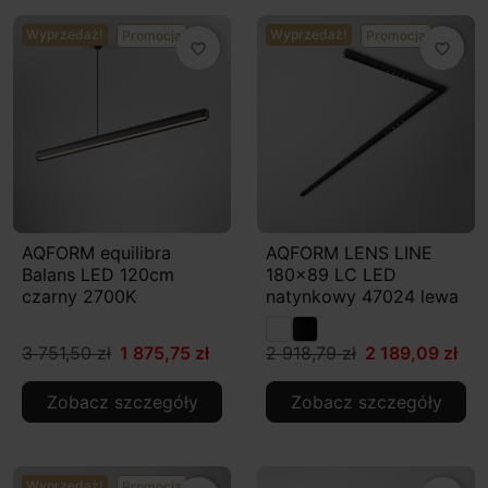
Wyprzedaż!
Wyprzedaż!
Promocja
Promocja
favorite_border
favorite_border
AQFORM equilibra
AQFORM LENS LINE
Balans LED 120cm
180x89 LC LED
czarny 2700K
natynkowy 47024 lewa
3 751,50 zł
1 875,75 zł
2 918,79 zł
2 189,09 zł
Zobacz szczegóły
Zobacz szczegóły
Wyprzedaż!
Promocja