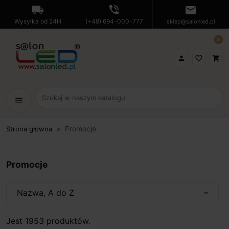
local_shipping
phone_in_talk
mail
Wysyłka od 24H
(+48) 694-000-777
sklep@salonled.pl
0

favorite_border
shopping_cart
menu
Promocje
Strona główna
Promocje
Nazwa, A do Z
expand_more
Jest 1953 produktów.