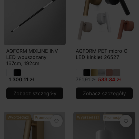
AQFORM MIXLINE INV
AQFORM PET micro O
LED wpuszczany
LED kinkiet 26527
167cm, 192cm
1 300,11 zł
761,91 zł
533,34 zł
Zobacz szczegóły
Zobacz szczegóły
Wyprzedaż!
Wyprzedaż!
Promocja
Promocja
favorite_border
favorite_border