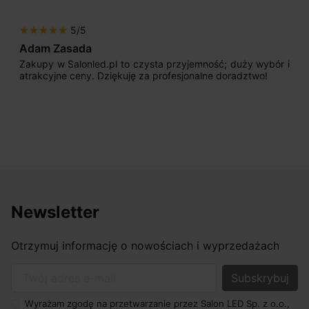
5/5
star
star
star
star
star
Adam Zasada
Zakupy w Salonled.pl to czysta przyjemność; duży wybór i
atrakcyjne ceny. Dziękuję za profesjonalne doradztwo!
Newsletter
Otrzymuj informację o nowościach i wyprzedażach
Twój adres e-mail
Wyrażam zgodę na przetwarzanie przez Salon LED Sp. z o.o.,