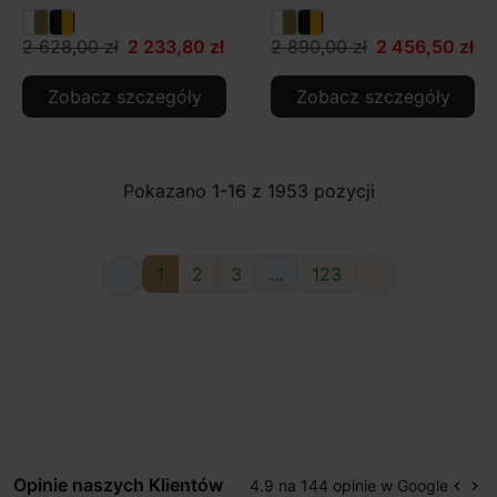
2 628,00 zł
2 233,80 zł
2 890,00 zł
2 456,50 zł
Zobacz szczegóły
Zobacz szczegóły
Pokazano 1-16 z 1953 pozycji
1
2
3
…
123


Opinie naszych Klientów
4.9 na 144 opinie w Google
keyboard_arrow_left
keyboard_arrow_right
Popr
Na