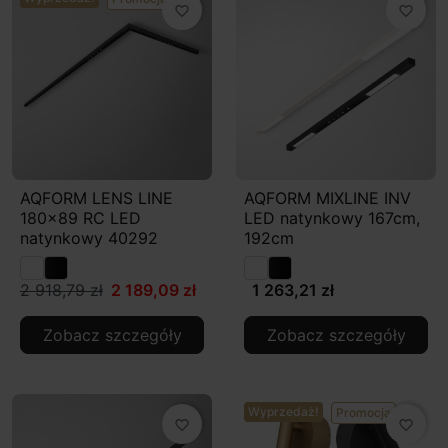
favorite_border
favorite_border
AQFORM LENS LINE
AQFORM MIXLINE INV
180x89 RC LED
LED natynkowy 167cm,
natynkowy 40292
192cm
2 918,79 zł
2 189,09 zł
1 263,21 zł
Zobacz szczegóły
Zobacz szczegóły
Wyprzedaż!
Promocja
favorite_border
favorite_border