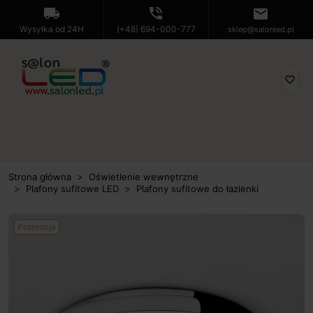
local_shipping
phone_in_talk
mail
Wysyłka od 24H
(+48) 694-000-777
sklep@salonled.pl
favorite_border
Strona główna
Oświetlenie wewnętrzne
Plafony sufitowe LED
Plafony sufitowe do łazienki
Promocja