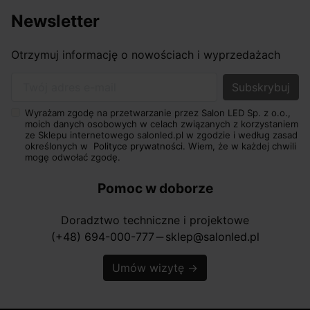
Newsletter
Otrzymuj informację o nowościach i wyprzedażach
Twój adres e-mail
Wyrażam zgodę na przetwarzanie przez Salon LED Sp. z o.o.,
moich danych osobowych w celach związanych z korzystaniem
ze Sklepu internetowego salonled.pl w zgodzie i według zasad
określonych w
Polityce prywatności.
Wiem, że w każdej chwili
mogę odwołać zgodę.
Pomoc w doborze
Doradztwo techniczne i projektowe
(+48) 694-000-777
sklep@salonled.pl
horizontal_rule
Umów wizytę
→