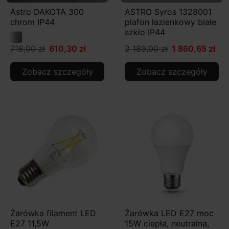
Astro DAKOTA 300
ASTRO Syros 1328001
chrom IP44
plafon łazienkowy białe
szkło IP44
718,00 zł
610,30 zł
2 189,00 zł
1 860,65 zł
Zobacz szczegóły
Zobacz szczegóły
Żarówka filament LED
Żarówka LED E27 moc
E27 11,5W
15W ciepła, neutralna,