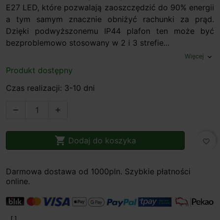
E27 LED, które pozwalają zaoszczędzić do 90% energii
a tym samym znacznie obniżyć rachunki za prąd.
Dzięki podwyższonemu IP44 plafon ten może być
bezproblemowo stosowany w 2 i 3 strefie...
Więcej
expand_more
Produkt dostępny
Czas realizacji: 3-10 dni



Dodaj do koszyka
favorite_border
Darmowa dostawa od 1000pln. Szybkie płatności
online.