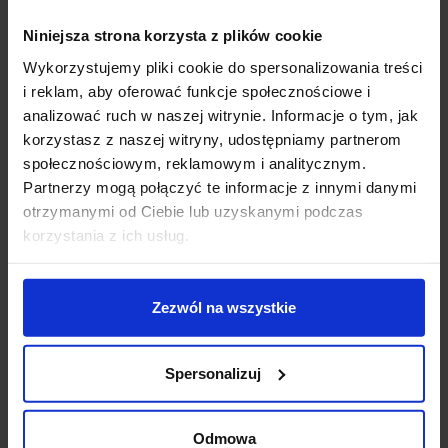
do źródeł światła typu E27 o max mocy 60W. Można w
niej zastosować energooszczędne źródła światła typu
Niniejsza strona korzysta z plików cookie
E27 LED, które pozwalają zaoszczędzić do 90% energii
Wykorzystujemy pliki cookie do spersonalizowania treści
a tym samym znacznie obniżyć rachunki za prąd.
i reklam, aby oferować funkcje społecznościowe i
Dzięki podwyższonemu IP44 plafon ten może być
analizować ruch w naszej witrynie. Informacje o tym, jak
bezproblemowo stosowany w 2 i 3 strefie w
korzystasz z naszej witryny, udostępniamy partnerom
łazienkach.
społecznościowym, reklamowym i analitycznym.
Partnerzy mogą połączyć te informacje z innymi danymi
Parametry techniczne:
otrzymanymi od Ciebie lub uzyskanymi podczas
Źródło światła
E27 (możliwość zastosowania
korzystania z ich usług.
żarówki LED)
Moc max
60W
Wysokość
8cm
Zezwól na wszystkie
Średnica
30cm
Materiał
metal/szkło
Kolor
chrom/opal
Spersonalizuj
Klasa szczelności
IP44
Producent
Astro Lighting
Odmowa
Gwarancja
12 miesięcy