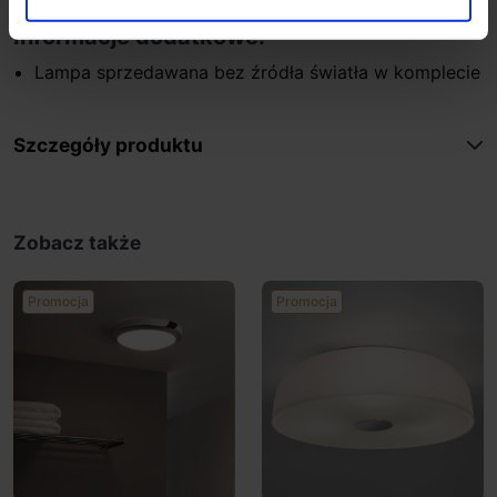
Informacje dodatkowe:
Lampa sprzedawana bez źródła światła w komplecie
Szczegóły produktu
Zobacz także
Promocja
Promocja