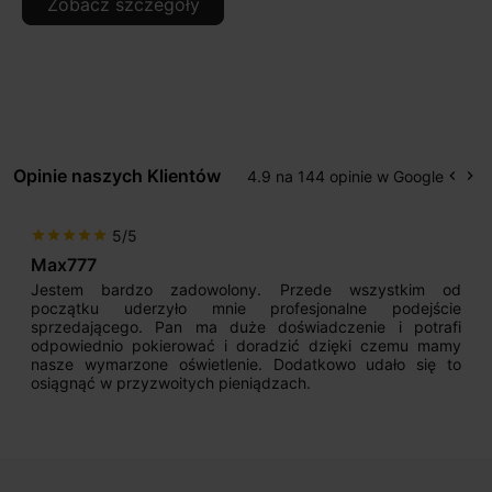
Zobacz szczegóły
Opinie naszych Klientów
4.9 na 144 opinie w Google
keyboard_arrow_left
keyboard_arrow_right
Popr
Na
5/5
star
star
star
star
star
Max777
Jestem bardzo zadowolony. Przede wszystkim od
początku uderzyło mnie profesjonalne podejście
sprzedającego. Pan ma duże doświadczenie i potrafi
odpowiednio pokierować i doradzić dzięki czemu mamy
nasze wymarzone oświetlenie. Dodatkowo udało się to
osiągnąć w przyzwoitych pieniądzach.