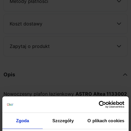
Metody płatności
Koszt dostawy
Zapytaj o produkt
Opis
Nowoczesny plafon łazienkowy
ASTRO Altea
1133002
Altea 0586
to okrągły plafon sufitowy do łazienek,
renomowanej brytyjskiej firmy
Astro Lighting
. Płaska
lampa o średnicy 30cm, wykończona w chromie,
Zgoda
Szczegóły
O plikach cookies
uzupełnieniem jest szklany klosz. Przystosowana jest