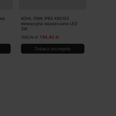
awa
KOHL ONIK IP65 K60102
elewacyjna wpuszczana LED
3W
158,14 zł
134,42 zł
Zobacz szczegóły