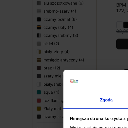
alu szczotkowane (6)
BPM C
12V, 
srebrno-szary (4)
czarny półmat (6)
czarny/złoty (4)
92,25
czarny/srebrny (3)
nikiel (2)
biały-złoty (4)
mosiądz antyczny (4)
brąz (12)
szary miejski (1)
biały/srebrny (3)
aqua (4)
Zgoda
róż flamingo (4)
Złoty mat (1)
czarny szczotkowany (1)
Niniejsza strona korzysta z
Wykorzystujemy pliki cookie 