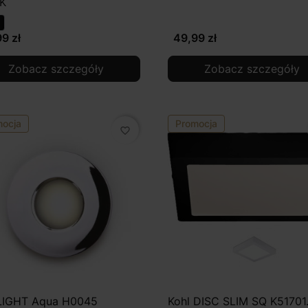
K
9 zł
49,99 zł
Zobacz szczegóły
Zobacz szczegóły
mocja
Promocja
favorite_border
IGHT Aqua H0045
Kohl DISC SLIM SQ K51701