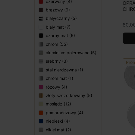
czerwony (4)
OPRA
CHR
brązowy (9)
biały/czarny (5)
80,00
biały mat (7)
czarny mat (6)
chrom (55)
aluminium polerowane (5)
srebrny (3)
Pro
stal nierdzewna (1)
chrom mat (1)
różowy (4)
złoty szczotkowany (5)
mosiądz (12)
pomarańczowy (4)
niebieski (4)
nikiel mat (2)