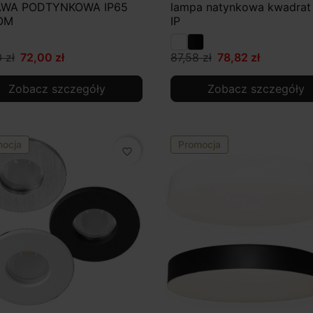
WA PODTYNKOWA IP65
lampa natynkowa kwadrat
OM
IP
 zł
72,00 zł
87,58 zł
78,82 zł
Zobacz szczegóły
Zobacz szczegóły
mocja
Promocja
favorite_border