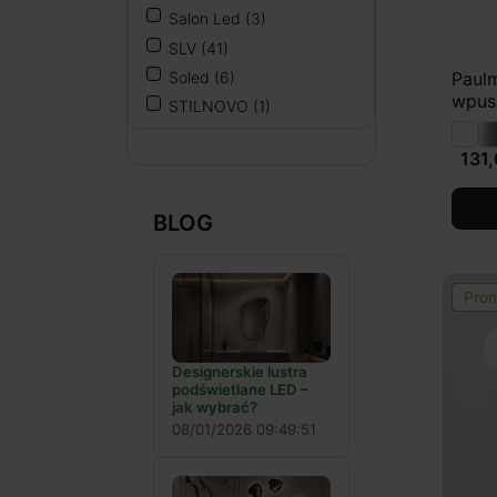
Salon Led
(3)
SLV
(41)
Soled
(6)
Paulm
wpus
STILNOVO
(1)
131,
BLOG
Pro
Designerskie lustra
podświetlane LED –
jak wybrać?
08/01/2026 09:49:51