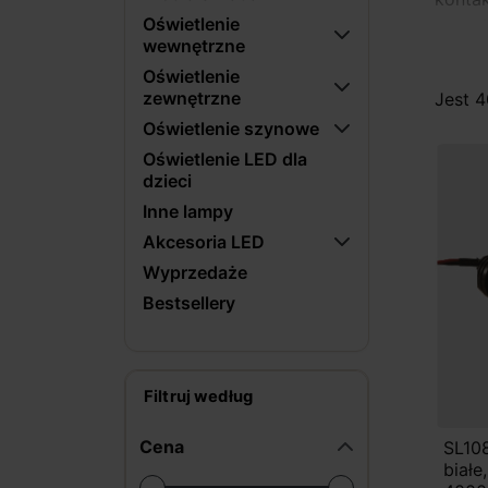
Oświetlenie
szczel
wewnętrzne
Nowoc
Oświetlenie
świat
zewnętrzne
Jest 
popula
Oświetlenie szynowe
lustrz
Oświetlenie LED dla
dzieci
Estety
Inne lampy
trend
Akcesoria LED
przest
obowią
Wyprzedaże
Bestsellery
Filtruj według
Cena
SL10
biał