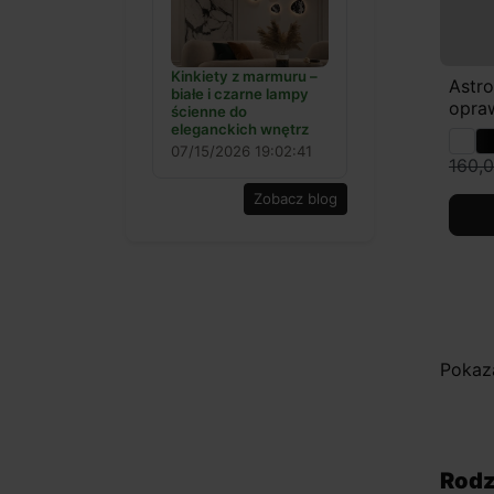
Kinkiety z marmuru –
Astr
białe i czarne lampy
opraw
ścienne do
eleganckich wnętrz
07/15/2026 19:02:41
160,0
Zobacz blog
Pokaza
Rodz