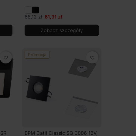
68,12 zł
61,31 zł
Zobacz szczegóły
Promocja
favorite_border
favorite_border
.SR
BPM Catli Classic SQ 3006 12V,