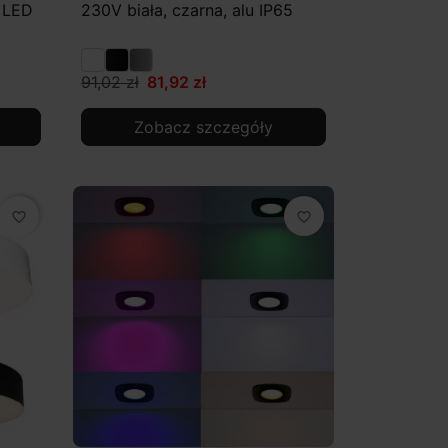
 LED
230V biała, czarna, alu IP65
91,02 zł
81,92 zł
Zobacz szczegóły
favorite_border
favorite_border