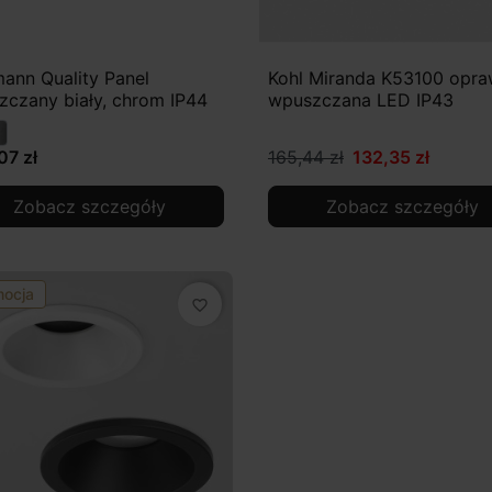
ann Quality Panel
Kohl Miranda K53100 opr
zczany biały, chrom IP44
wpuszczana LED IP43
07 zł
165,44 zł
132,35 zł
Zobacz szczegóły
Zobacz szczegóły
mocja
favorite_border