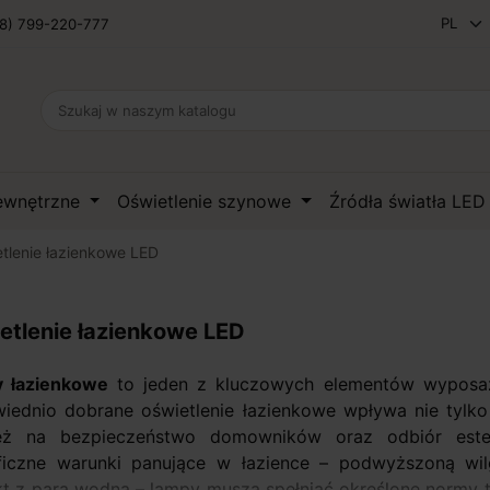
8) 799-220-777
zewnętrzne
Oświetlenie szynowe
Źródła światła LE
tlenie łazienkowe LED
etlenie łazienkowe LED
 łazienkowe
to jeden z kluczowych elementów wyposażen
iednio dobrane oświetlenie łazienkowe wpływa nie tylko
eż na bezpieczeństwo domowników oraz odbiór este
ficzne warunki panujące w łazience – podwyższoną wil
t z parą wodną – lampy muszą spełniać określone normy t