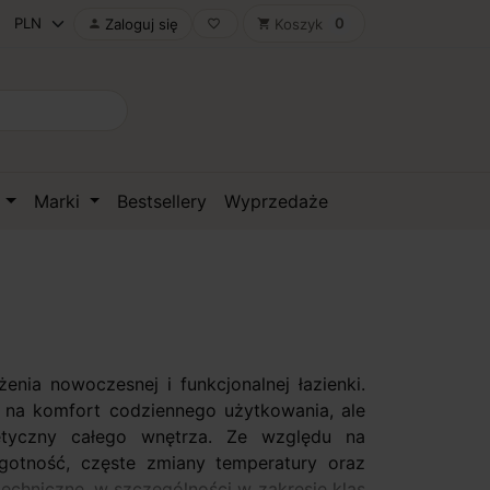
0
Zaloguj się
Koszyk

favorite_border
shopping_cart
D
Marki
Bestsellery
Wyprzedaże
ia nowoczesnej i funkcjonalnej łazienki.
 na komfort codziennego użytkowania, ale
tyczny całego wnętrza. Ze względu na
gotność, częste zmiany temperatury oraz
echniczne, w szczególności w zakresie klas