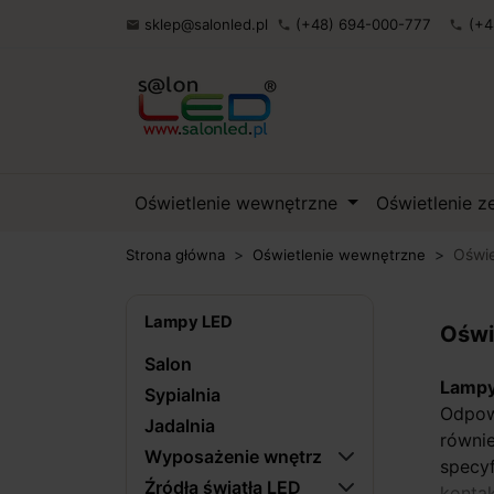
sklep@salonled.pl
(+48) 694-000-777
(+4

phone
phone
Oświetlenie wewnętrzne
Oświetlenie 
Oświe
Strona główna
Oświetlenie wewnętrzne
Lampy LED
Oświ
Salon
Lampy
Sypialnia
Odpow
Jadalnia
równi
Wyposażenie wnętrz
specy
Źródła światła LED
kontak