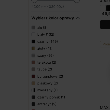
4000
47.00zł - 4030.00zł
49,9
Wybierz kolor oprawy
alu (8)
biały (132)
czarny (149)
Pro
złoty (41)
szary (26)
terakota (2)
taupe (2)
burgundowy (2)
piaskowy (2)
mieszany (1)
czarny połysk (1)
antracyt (5)
MAXL