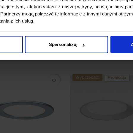
ormacje o tym, jak korzystasz z naszej witryny, udostępniamy p
ED CROSTI LUCE IP44
Kobi AQUARIUS oprawa
Partnerzy mogą połączyć te informacje z innymi danymi otrzym
biała, czarna 230V
natynkowa IP44 230V
nia z ich usług.
etyczna
85 zł
125,00 zł
Spersonalizuj
Z
Zobacz szczegóły
Zobacz szczegóły
Wyprzedaż!
Promocja
favorite_border