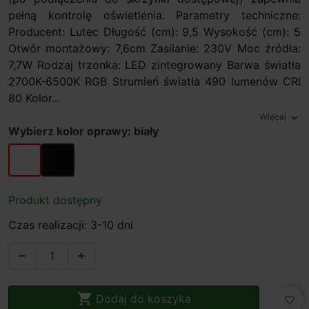
pełną kontrolę oświetlenia. Parametry techniczne:
Producent: Lutec Długość (cm): 9,5 Wysokość (cm): 5
Otwór montażowy: 7,6cm Zasilanie: 230V Moc źródła:
7,7W Rodzaj trzonka: LED zintegrowany Barwa światła
2700K-6500K RGB Strumień światła 490 lumenów CRI
80 Kolor...
Więcej
expand_more
Wybierz kolor oprawy: biały
biały
czarny
Produkt dostępny
Czas realizacji: 3-10 dni



Dodaj do koszyka
favorite_border