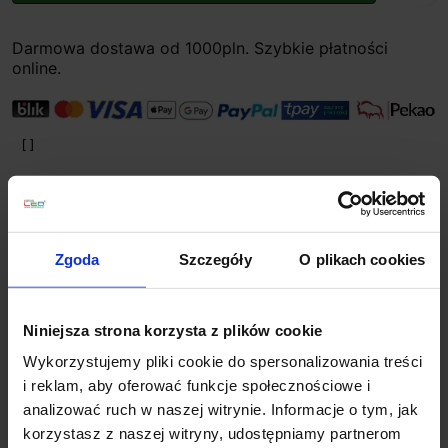
Darmowa dostawa od 1000pln. Szybkie płatności
online.
Zgoda
Szczegóły
O plikach cookies
Planujesz większy zakup? Negocjuj cenę!
Niniejsza strona korzysta z plików cookie
Wykorzystujemy pliki cookie do spersonalizowania treści
i reklam, aby oferować funkcje społecznościowe i
Wsparcie techniczne
analizować ruch w naszej witrynie. Informacje o tym, jak
korzystasz z naszej witryny, udostępniamy partnerom