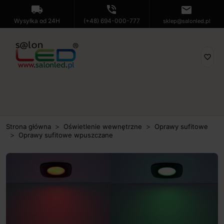
local_shipping
phone_in_talk
mail
Wysyłka od 24H
(+48) 694-000-777
sklep@salonled.pl
favorite_border
Strona główna
Oświetlenie wewnętrzne
Oprawy sufitowe
Oprawy sufitowe wpuszczane