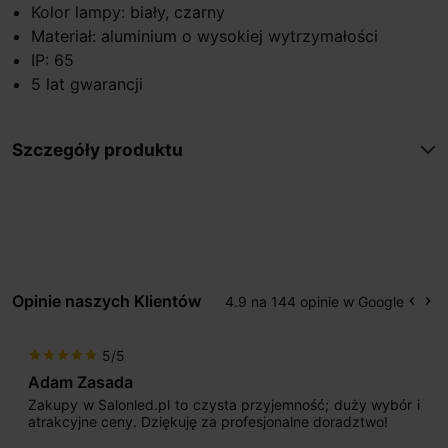
Kolor lampy: biały, czarny
Materiał: aluminium o wysokiej wytrzymałości
IP: 65
5 lat gwarancji
Szczegóły produktu
Opinie naszych Klientów
4.9 na 144 opinie w Google
keyboard_arrow_left
keyboard_arrow_right
Popr
Na
5/5
star
star
star
star
star
Adam Zasada
Zakupy w Salonled.pl to czysta przyjemność; duży wybór i
atrakcyjne ceny. Dziękuję za profesjonalne doradztwo!