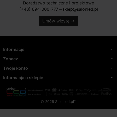
Doradztwo techniczne i projektowe
(+48) 694-000-777
sklep@salonled.pl
horizontal_rule
Umów wizytę
→
Informacje
arrow_drop_down
Zobacz
arrow_drop_down
Twoje konto
arrow_drop_down
Informacja o sklepie
arrow_drop_down
© 2026 Salonled.pl™