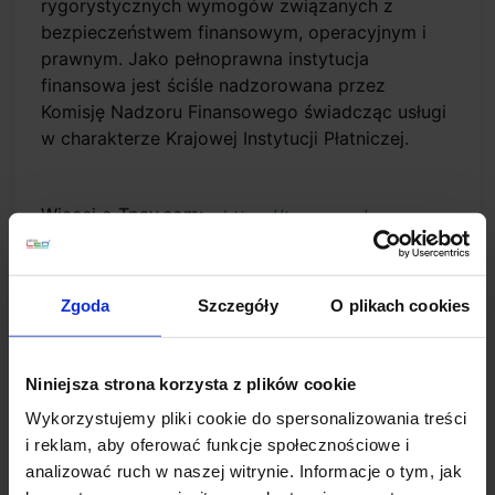
rygorystycznych wymogów związanych z
bezpieczeństwem finansowym, operacyjnym i
prawnym. Jako pełnoprawna instytucja
finansowa jest ściśle nadzorowana przez
Komisję Nadzoru Finansowego świadcząc usługi
w charakterze Krajowej Instytucji Płatniczej.
Więcej o Tpay.com:
https://tpay.com/
Zgoda
Szczegóły
O plikach cookies
PayPal
PayPal to wiodący na świecie, międzynarodowy
system płatności przy użyciu karty kredytowej
Niniejsza strona korzysta z plików cookie
który pozwala na bezpieczne (bez ujawniania
Wykorzystujemy pliki cookie do spersonalizowania treści
informacji finansowych) dokonanie płatności
i reklam, aby oferować funkcje społecznościowe i
przez Internet w ponad 190 krajach. Płatności
analizować ruch w naszej witrynie. Informacje o tym, jak
przy użyciu tego systemu mogą być