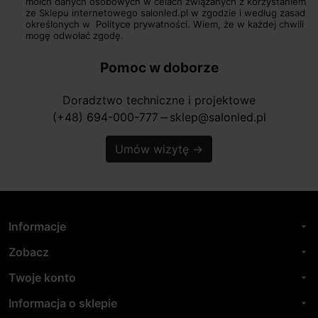
moich danych osobowych w celach związanych z korzystaniem
ze Sklepu internetowego salonled.pl w zgodzie i według zasad
określonych w
Polityce prywatności.
Wiem, że w każdej chwili
mogę odwołać zgodę.
Pomoc w doborze
Doradztwo techniczne i projektowe
(+48) 694-000-777
sklep@salonled.pl
horizontal_rule
Umów wizytę
→
Informacje
arrow_drop_down
Zobacz
arrow_drop_down
Twoje konto
arrow_drop_down
Informacja o sklepie
arrow_drop_down