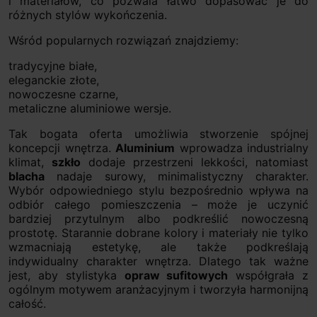
i materiałów, co pozwala łatwo dopasować je do
różnych stylów wykończenia.
Wśród popularnych rozwiązań znajdziemy:
tradycyjne białe,
eleganckie złote,
nowoczesne czarne,
metaliczne aluminiowe wersje.
Tak bogata oferta umożliwia stworzenie spójnej
koncepcji wnętrza.
Aluminium
wprowadza industrialny
klimat,
szkło
dodaje przestrzeni lekkości, natomiast
blacha
nadaje surowy, minimalistyczny charakter.
Wybór odpowiedniego stylu bezpośrednio wpływa na
odbiór całego pomieszczenia – może je uczynić
bardziej przytulnym albo podkreślić nowoczesną
prostotę. Starannie dobrane kolory i materiały nie tylko
wzmacniają estetykę, ale także podkreślają
indywidualny charakter wnętrza. Dlatego tak ważne
jest, aby stylistyka
opraw sufitowych
współgrała z
ogólnym motywem aranżacyjnym i tworzyła harmonijną
całość.