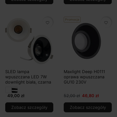
Promocja
favorite_border
favorite_border
SLED lampa
Maxlight Deep H0111
wpuszczana LED 7W
oprawa wpuszczana
downlight biała, czarna
GU10 230V
49,00 zł
52,00 zł
46,80 zł
Zobacz szczegóły
Zobacz szczegóły