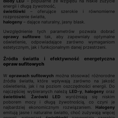
diody LED
– popularne ze względu na niskie zużycie
energii i długą żywotność,
świetlówki
– oferujące szerokie i równomierne
rozproszenie światła,
halogeny
– dające naturalny, jasny blask.
Uwzględnienie tych parametrów pozwala dobrać
oprawy sufitowe
tak, aby zapewniały optymalne
oświetlenie, odpowiadające zarówno wymaganiom
estetycznym, jak i funkcjonalnym danej przestrzeni.
Źródła światła i efektywność energetyczna
opraw sufitowych
W
oprawach sufitowych
można stosować różnorodne
źródła światła, które wpływają zarówno na jakość
oświetlenia, jak i na poziom oszczędności energii. Do
najczęściej wybieranych należą
LED-y
,
halogeny
oraz
świetlówki
.
Żarówki LED
wyróżniają się niskim
poborem mocy i długą żywotnością, co czyni je
najbardziej ekonomicznym rozwiązaniem.
Halogeny
emitują jasne i naturalne światło, choć zużywają więcej
energii, natomiast
świetlówki
zapewniają szerokie