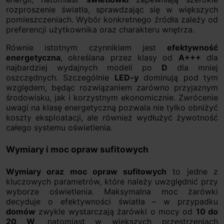
rozproszenie światła, sprawdzając się w większych
pomieszczeniach. Wybór konkretnego źródła zależy od
preferencji użytkownika oraz charakteru wnętrza.
Równie istotnym czynnikiem jest
efektywność
energetyczna
, określana przez klasy od
A+++
dla
najbardziej wydajnych modeli po
D
dla mniej
oszczędnych. Szczególnie
LED-y
dominują pod tym
względem, będąc rozwiązaniem zarówno przyjaznym
środowisku, jak i korzystnym ekonomicznie. Zwrócenie
uwagi na klasę energetyczną pozwala nie tylko obniżyć
koszty eksploatacji, ale również wydłużyć żywotność
całego systemu oświetlenia.
Wymiary i moc opraw sufitowych
Wymiary oraz moc opraw sufitowych
to jedne z
kluczowych parametrów, które należy uwzględnić przy
wyborze oświetlenia. Maksymalna moc żarówki
decyduje o efektywności światła – w przypadku
domów
zwykle wystarczają żarówki o mocy od
10 do
20 W
, natomiast w większych przestrzeniach