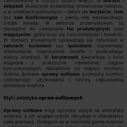
zastosowanie w różnych typach wnętrz. W
biurach
i
sklepach
skutecznie doświetlają przestrzenie robocze,
a w obiektach publicznych – takich jak
korytarze
,
hole
czy
sale konferencyjne
– pełnią rolę niezawodnego
źródła światła. W sektorze przemysłowym są
niezbędne do oświetlania
hal produkcyjnych
oraz
magazynów
, gdzie liczy się funkcjonalność i trwałość.
W domach prywatnych sprawdzają się natomiast w
salonach
,
kuchniach
czy
łazienkach
, zapewniając
równomierne rozproszenie światła i podkreślając
walory aranżacji. W
korytarzach
gwarantują z kolei
wygodne i praktyczne oświetlenie ciągów
komunikacyjnych. Niezależnie od miejsca montażu,
dobrze dobrane
oprawy sufitowe
podnoszą komfort
codziennego użytkowania i tworzą odpowiednią
atmosferę wnętrza.
Styl i estetyka
opraw sufitowych
Oprawy sufitowe
mają ogromny wpływ na atmosferę
wnętrza, a ich wygląd często decyduje o charakterze
całej aranżacji. Dostępne są w szerokiej gamie kolorów