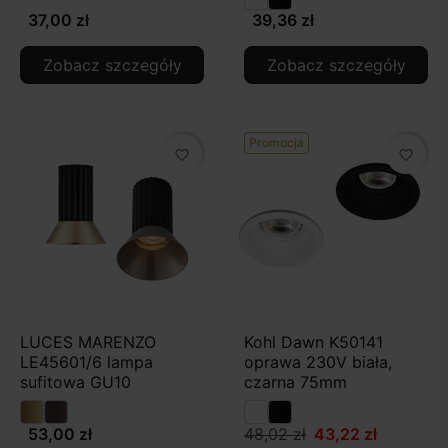
37,00 zł
39,36 zł
Zobacz szczegóły
Zobacz szczegóły
Promocja
favorite_border
favorite_border
LUCES MARENZO
Kohl Dawn K50141
LE45601/6 lampa
oprawa 230V biała,
sufitowa GU10
czarna 75mm
53,00 zł
48,02 zł
43,22 zł