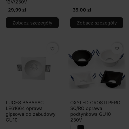
12V/230V
29,99 zł
35,00 zł
Zobacz szczegóły
Zobacz szczegóły
favorite_border
favorite_border
LUCES BABASAC
OXYLED CROSTI PERO
LE61664 oprawa
SQ/RO oprawa
gipsowa do zabudowy
podtynkowa GU10
GU10
230V