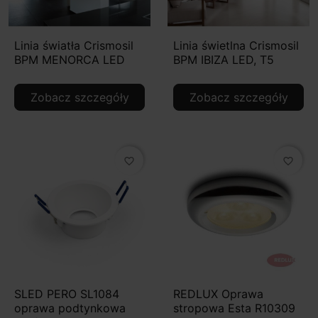
Linia światła Crismosil
Linia świetlna Crismosil
BPM MENORCA LED
BPM IBIZA LED, T5
Zobacz szczegóły
Zobacz szczegóły
favorite_border
favorite_border
SLED PERO SL1084
REDLUX Oprawa
oprawa podtynkowa
stropowa Esta R10309