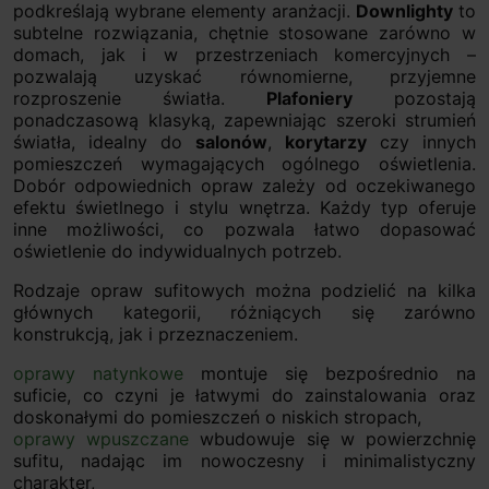
podkreślają wybrane elementy aranżacji.
Downlighty
to
subtelne rozwiązania, chętnie stosowane zarówno w
domach, jak i w przestrzeniach komercyjnych –
pozwalają uzyskać równomierne, przyjemne
rozproszenie światła.
Plafoniery
pozostają
ponadczasową klasyką, zapewniając szeroki strumień
światła, idealny do
salonów
,
korytarzy
czy innych
pomieszczeń wymagających ogólnego oświetlenia.
Dobór odpowiednich opraw zależy od oczekiwanego
efektu świetlnego i stylu wnętrza. Każdy typ oferuje
inne możliwości, co pozwala łatwo dopasować
oświetlenie do indywidualnych potrzeb.
Rodzaje opraw sufitowych można podzielić na kilka
głównych kategorii, różniących się zarówno
konstrukcją, jak i przeznaczeniem.
oprawy natynkowe
montuje się bezpośrednio na
suficie, co czyni je łatwymi do zainstalowania oraz
doskonałymi do pomieszczeń o niskich stropach,
oprawy wpuszczane
wbudowuje się w powierzchnię
sufitu, nadając im nowoczesny i minimalistyczny
charakter,