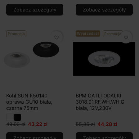
Zobacz szczegóły
Zobacz szczegóły
Wyprzedaż!
Promocja
Promocja
favorite_border
favorite_border
Kohl SUN K50140
BPM CATLI ODALKI
oprawa GU10 biała,
3018.01.RF.WH.WH.G
czarna 75mm
biała, 12V,230V
48,02 zł
43,22 zł
55,35 zł
44,28 zł
Zobacz szczegóły
Zobacz szczegóły