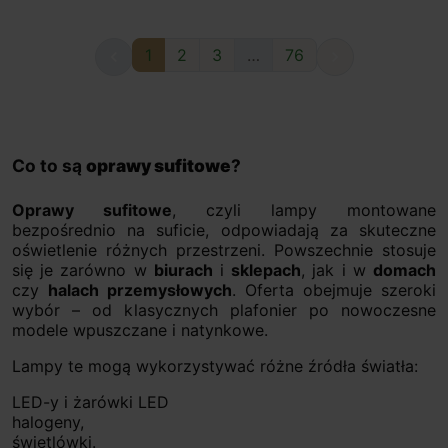
1
2
3
…
76


Co to są
oprawy sufitowe
?
Oprawy sufitowe
, czyli lampy montowane
bezpośrednio na suficie, odpowiadają za skuteczne
oświetlenie różnych przestrzeni. Powszechnie stosuje
się je zarówno w
biurach
i
sklepach
, jak i w
domach
czy
halach przemysłowych
. Oferta obejmuje szeroki
wybór – od klasycznych plafonier po nowoczesne
modele wpuszczane i natynkowe.
Lampy te mogą wykorzystywać różne źródła światła:
LED-y i żarówki LED
halogeny,
świetlówki.