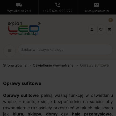
local_shipping
phone_in_talk
mail
Wysyłka od 24H
(+48) 694-000-777
sklep@salonled.pl
0

favorite_border
shopping_cart
menu
Oprawy sufitowe
Strona główna
Oświetlenie wewnętrzne
Oprawy sufitowe
Oprawy sufitowe
pełnią ważną funkcję w oświetlaniu
wnętrz – montuje się je bezpośrednio na suficie, aby
równomiernie rozjaśniały przestrzeń w takich miejscach
jak
biura
,
sklepy
,
domy
czy
hale przemysłowe
.