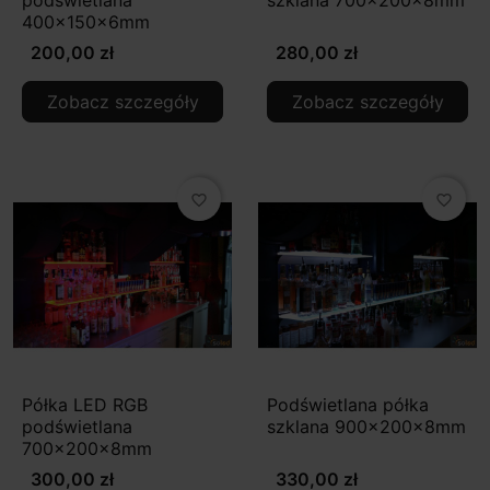
podświetlana
szklana 700x200x8mm
400x150x6mm
200,00 zł
280,00 zł
Zobacz szczegóły
Zobacz szczegóły
favorite_border
favorite_border
Półka LED RGB
Podświetlana półka
podświetlana
szklana 900x200x8mm
700x200x8mm
300,00 zł
330,00 zł