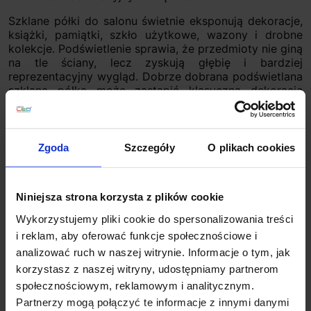
Szklane półki do salonu świetnie eksponują dekoracje,
książki, pamiątki, szkło użytkowe, wazony i drobne
kolekcje. Podświetlenie sprawia, że przedmioty nie giną
na tle ściany, lecz zyskują głębię i bardziej
reprezentacyjny wygląd. Dobrze dobrana podświetlana
szklana półka może zastąpić klasyczną dekorację
ścienną, szczególnie w nowoczesnym salonie, jadalni
lub eleganckim holu.
Lekkość wizualna
– szkło nie przytłacza ściany i
Zgoda
Szczegóły
O plikach cookies
dobrze wygląda nawet w mniejszych pomieszczeniach.
Efektowna poświata
– światło podkreśla krawędzie
półki oraz ustawione na niej przedmioty.
Niniejsza strona korzysta z plików cookie
Uniwersalny styl
– szkło pasuje do aranżacji
minimalistycznych, glamour, modern classic i
Wykorzystujemy pliki cookie do spersonalizowania treści
loftowych.
i reklam, aby oferować funkcje społecznościowe i
Łatwość czyszczenia
– gładka powierzchnia jest
analizować ruch w naszej witrynie. Informacje o tym, jak
praktyczna w codziennym użytkowaniu.
Elegancka ekspozycja
– szklana półka z
korzystasz z naszej witryny, udostępniamy partnerom
podświetleniem LED dobrze prezentuje dekoracje i
społecznościowym, reklamowym i analitycznym.
kolekcje.
Partnerzy mogą połączyć te informacje z innymi danymi