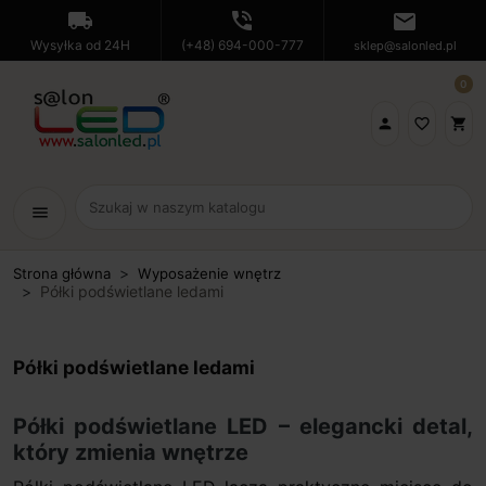
local_shipping
phone_in_talk
mail
Wysyłka od 24H
(+48) 694-000-777
sklep@salonled.pl
0

favorite_border
shopping_cart
menu
Strona główna
Wyposażenie wnętrz
Półki podświetlane ledami
Półki podświetlane ledami
Półki podświetlane LED – elegancki detal,
który zmienia wnętrze