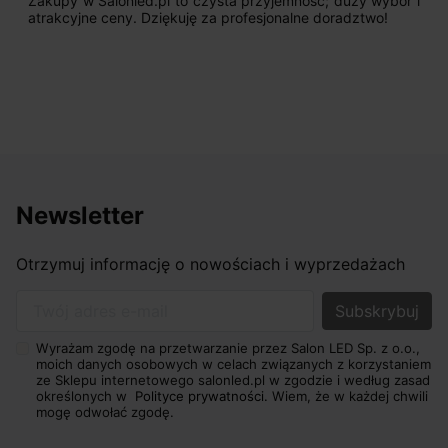
Zakupy w Salonled.pl to czysta przyjemność; duży wybór i
atrakcyjne ceny. Dziękuję za profesjonalne doradztwo!
Newsletter
Otrzymuj informację o nowościach i wyprzedażach
Twój adres e-mail
Wyrażam zgodę na przetwarzanie przez Salon LED Sp. z o.o.,
moich danych osobowych w celach związanych z korzystaniem
ze Sklepu internetowego salonled.pl w zgodzie i według zasad
określonych w
Polityce prywatności.
Wiem, że w każdej chwili
mogę odwołać zgodę.