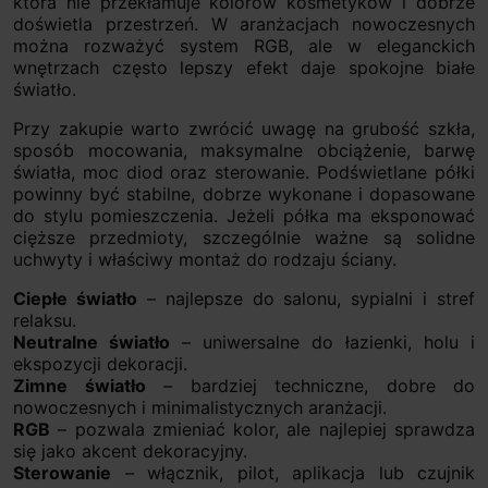
która nie przekłamuje kolorów kosmetyków i dobrze
doświetla przestrzeń. W aranżacjach nowoczesnych
można rozważyć system RGB, ale w eleganckich
wnętrzach często lepszy efekt daje spokojne białe
światło.
Przy zakupie warto zwrócić uwagę na grubość szkła,
sposób mocowania, maksymalne obciążenie, barwę
światła, moc diod oraz sterowanie. Podświetlane półki
powinny być stabilne, dobrze wykonane i dopasowane
do stylu pomieszczenia. Jeżeli półka ma eksponować
cięższe przedmioty, szczególnie ważne są solidne
uchwyty i właściwy montaż do rodzaju ściany.
Ciepłe światło
– najlepsze do salonu, sypialni i stref
relaksu.
Neutralne światło
– uniwersalne do łazienki, holu i
ekspozycji dekoracji.
Zimne światło
– bardziej techniczne, dobre do
nowoczesnych i minimalistycznych aranżacji.
RGB
– pozwala zmieniać kolor, ale najlepiej sprawdza
się jako akcent dekoracyjny.
Sterowanie
– włącznik, pilot, aplikacja lub czujnik