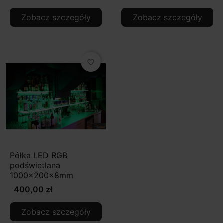
Zobacz szczegóły
Zobacz szczegóły
favorite_border
Półka LED RGB
podświetlana
1000x200x8mm
400,00 zł
Zobacz szczegóły