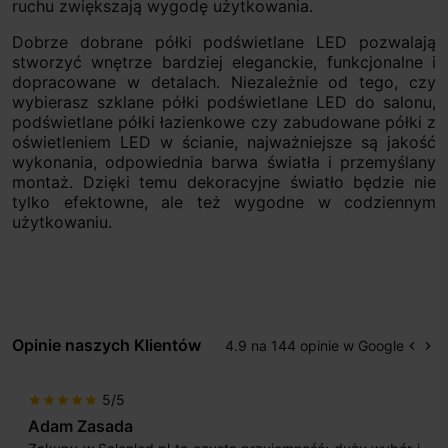
ruchu zwiększają wygodę użytkowania.
Dobrze dobrane półki podświetlane LED pozwalają
stworzyć wnętrze bardziej eleganckie, funkcjonalne i
dopracowane w detalach. Niezależnie od tego, czy
wybierasz szklane półki podświetlane LED do salonu,
podświetlane półki łazienkowe czy zabudowane półki z
oświetleniem LED w ścianie, najważniejsze są jakość
wykonania, odpowiednia barwa światła i przemyślany
montaż. Dzięki temu dekoracyjne światło będzie nie
tylko efektowne, ale też wygodne w codziennym
użytkowaniu.
Opinie naszych Klientów
4.9 na 144 opinie w Google
keyboard_arrow_left
keyboard_arrow_right
Popr
Na
5/5
star
star
star
star
star
Adam Zasada