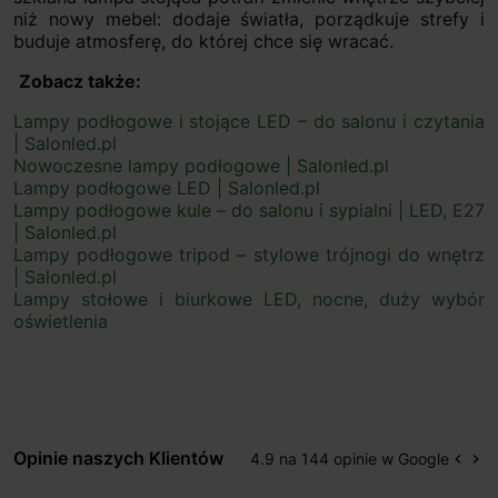
niż nowy mebel: dodaje światła, porządkuje strefy i
buduje atmosferę, do której chce się wracać.
Zobacz także:
Lampy podłogowe i stojące LED – do salonu i czytania
| Salonled.pl
Nowoczesne lampy podłogowe | Salonled.pl
Lampy podłogowe LED | Salonled.pl
Lampy podłogowe kule – do salonu i sypialni | LED, E27
| Salonled.pl
Lampy podłogowe tripod – stylowe trójnogi do wnętrz
| Salonled.pl
Lampy stołowe i biurkowe LED, nocne, duży wybór
oświetlenia
Opinie naszych Klientów
4.9 na 144 opinie w Google
keyboard_arrow_left
keyboard_arrow_right
Popr
Na