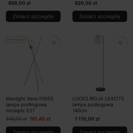
868,00 zł
926,00 zł
Zobacz szczegóły
Zobacz szczegóły
Promocja
favorite_border
favorite_border
Maxlight Xena F0055
LUCES RIOJA LE41773
lampa podłogowa
lampa podłogowa
mosiądz E27
140cm
846,00 zł
761,40 zł
1 110,00 zł
Zobacz szczegóły
Zobacz szczegóły