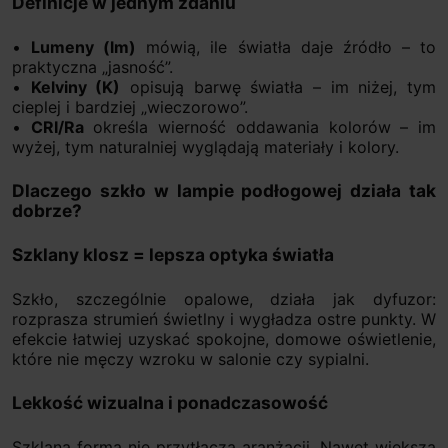
Definicje w jednym zdaniu
•
Lumeny (lm)
mówią, ile światła daje źródło – to
praktyczna „jasność”.
•
Kelviny (K)
opisują barwę światła – im niżej, tym
cieplej i bardziej „wieczorowo”.
•
CRI/Ra
określa wierność oddawania kolorów – im
wyżej, tym naturalniej wyglądają materiały i kolory.
Dlaczego szkło w lampie podłogowej działa tak
dobrze?
Szklany klosz = lepsza optyka światła
Szkło, szczególnie opalowe, działa jak dyfuzor:
rozprasza strumień świetlny i wygładza ostre punkty. W
efekcie łatwiej uzyskać spokojne, domowe oświetlenie,
które nie męczy wzroku w salonie czy sypialni.
Lekkość wizualna i ponadczasowość
Szklana forma nie przytłacza aranżacji. Nawet większa