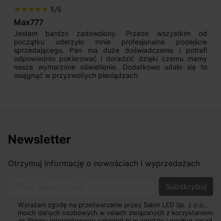
5/5
star
star
star
star
star
Max777
Jestem bardzo zadowolony. Przede wszystkim od
początku uderzyło mnie profesjonalne podejście
sprzedającego. Pan ma duże doświadczenie i potrafi
odpowiednio pokierować i doradzić dzięki czemu mamy
nasze wymarzone oświetlenie. Dodatkowo udało się to
osiągnąć w przyzwoitych pieniądzach.
Newsletter
Otrzymuj informację o nowościach i wyprzedażach
Twój adres e-mail
Wyrażam zgodę na przetwarzanie przez Salon LED Sp. z o.o.,
moich danych osobowych w celach związanych z korzystaniem
ze Sklepu internetowego salonled.pl w zgodzie i według zasad