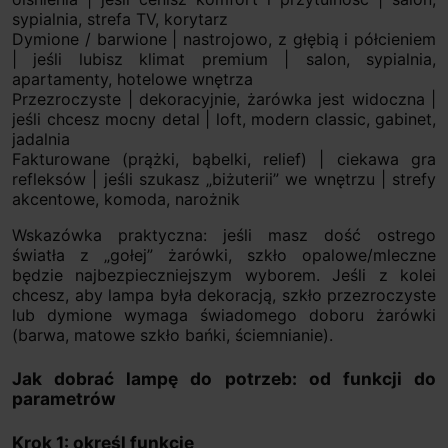
sypialnia, strefa TV, korytarz
Dymione / barwione | nastrojowo, z głębią i półcieniem
| jeśli lubisz klimat premium | salon, sypialnia,
apartamenty, hotelowe wnętrza
Przezroczyste | dekoracyjnie, żarówka jest widoczna |
jeśli chcesz mocny detal | loft, modern classic, gabinet,
jadalnia
Fakturowane (prążki, bąbelki, relief) | ciekawa gra
refleksów | jeśli szukasz „biżuterii” we wnętrzu | strefy
akcentowe, komoda, narożnik
Wskazówka praktyczna: jeśli masz dość ostrego
światła z „gołej” żarówki, szkło opalowe/mleczne
będzie najbezpieczniejszym wyborem. Jeśli z kolei
chcesz, aby lampa była dekoracją, szkło przezroczyste
lub dymione wymaga świadomego doboru żarówki
(barwa, matowe szkło bańki, ściemnianie).
Jak dobrać lampę do potrzeb: od funkcji do
parametrów
Krok 1: określ funkcję