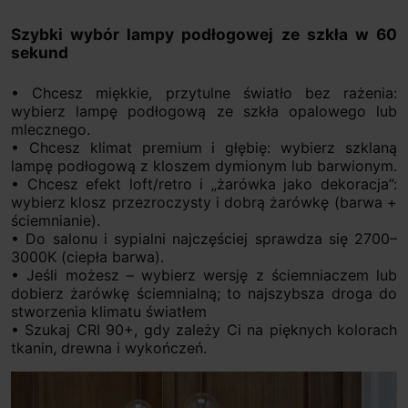
Szybki wybór lampy podłogowej ze szkła w 60
sekund
• Chcesz miękkie, przytulne światło bez rażenia:
wybierz lampę podłogową ze szkła opalowego lub
mlecznego.
• Chcesz klimat premium i głębię: wybierz szklaną
lampę podłogową z kloszem dymionym lub barwionym.
• Chcesz efekt loft/retro i „żarówka jako dekoracja”:
wybierz klosz przezroczysty i dobrą żarówkę (barwa +
ściemnianie).
• Do salonu i sypialni najczęściej sprawdza się 2700–
3000K (ciepła barwa).
• Jeśli możesz – wybierz wersję z ściemniaczem lub
dobierz żarówkę ściemnialną; to najszybsza droga do
stworzenia klimatu światłem
• Szukaj CRI 90+, gdy zależy Ci na pięknych kolorach
tkanin, drewna i wykończeń.