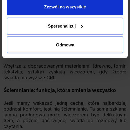
oczy. Dlatego lampy łukowe i modele z regulacją
potrafią być skuteczniejsze niż „po prostu mocniejsze”
Zezwól na wszystkie
lampy świecące dookoła.
Krok 4: CRI – kiedy warto dopłacić do jakości
Spersonalizuj
• CRI 80+ to solidny standard do codziennego użytku.
• CRI 90+ wybieraj, gdy zależy Ci na pięknym odbiorze
Odmowa
kolorów: tkaniny, dywany, drewno, obrazy, kamień,
dekoracje.
Wnętrza z dopracowanymi materiałami (drewno, fornir,
tekstylia, sztuka) zyskują wieczorem, gdy źródło
światła ma wyższe CRI.
Ściemnianie: funkcja, która zmienia wszystko
Jeśli mamy wskazać jedną cechę, która najbardziej
podnosi komfort, jest nią ściemnianie. Ta sama szklana
lampa podłogowa może wieczorem być delikatnym
tłem, a później dać więcej światła do rozmowy lub
czytania.