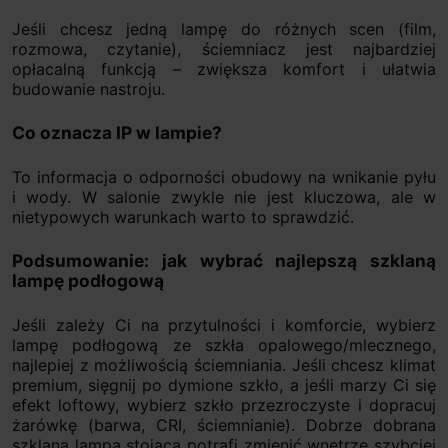
Jeśli chcesz jedną lampę do różnych scen (film,
rozmowa, czytanie), ściemniacz jest najbardziej
opłacalną funkcją – zwiększa komfort i ułatwia
budowanie nastroju.
Co oznacza IP w lampie?
To informacja o odporności obudowy na wnikanie pyłu
i wody. W salonie zwykle nie jest kluczowa, ale w
nietypowych warunkach warto to sprawdzić.
Podsumowanie: jak wybrać najlepszą szklaną
lampę podłogową
Jeśli zależy Ci na przytulności i komforcie, wybierz
lampę podłogową ze szkła opalowego/mlecznego,
najlepiej z możliwością ściemniania. Jeśli chcesz klimat
premium, sięgnij po dymione szkło, a jeśli marzy Ci się
efekt loftowy, wybierz szkło przezroczyste i dopracuj
żarówkę (barwa, CRI, ściemnianie). Dobrze dobrana
szklana lampa stojąca potrafi zmienić wnętrze szybciej