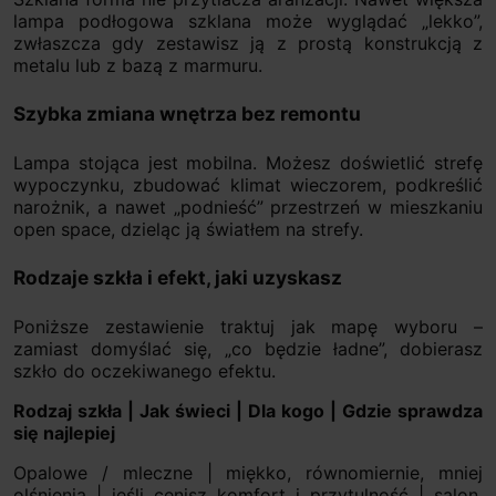
lampa podłogowa szklana może wyglądać „lekko”,
zwłaszcza gdy zestawisz ją z prostą konstrukcją z
metalu lub z bazą z marmuru.
Szybka zmiana wnętrza bez remontu
Lampa stojąca jest mobilna. Możesz doświetlić strefę
wypoczynku, zbudować klimat wieczorem, podkreślić
narożnik, a nawet „podnieść” przestrzeń w mieszkaniu
open space, dzieląc ją światłem na strefy.
Rodzaje szkła i efekt, jaki uzyskasz
Poniższe zestawienie traktuj jak mapę wyboru –
zamiast domyślać się, „co będzie ładne”, dobierasz
szkło do oczekiwanego efektu.
Rodzaj szkła | Jak świeci | Dla kogo | Gdzie sprawdza
się najlepiej
Opalowe / mleczne | miękko, równomiernie, mniej
olśnienia | jeśli cenisz komfort i przytulność | salon,