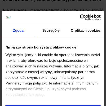
Nie ma jednej „magicznej” liczby, bo liczy się odległość
od powierzchni, kolor ścian i to, czy lampa świeci w
górę, w dół czy przez dyfuzor. Poniższe widełki są
jednak bardzo użytecznym punktem startu.
Zgoda
Szczegóły
O plikach cookies
Zastosowanie | Typowe widełki (lm) | Co daje
najlepszy efekt
Nastrój / wieczór | 200–400 lm | ciepła barwa +
Niniejsza strona korzysta z plików cookie
ściemnianie
Wykorzystujemy pliki cookie do spersonalizowania treści
Lampa „codzienna” przy sofie | 400–800 lm |
opal/mleczne szkło i stabilna baza
i reklam, aby oferować funkcje społecznościowe i
Czytanie przy fotelu | 400–800 lm (światło
analizować ruch w naszej witrynie. Informacje o tym, jak
ukierunkowane) | klosz tak ustawiony, by nie świecił w
korzystasz z naszej witryny, udostępniamy partnerom
oczy
społecznościowym, reklamowym i analitycznym.
Wsparcie pracy (gabinet) | 600–1000 lm (lub więcej,
Partnerzy mogą połączyć te informacje z innymi danymi
zależnie od układu) | lepsza kontrola kierunku i wyższe
CRI
otrzymanymi od Ciebie lub uzyskanymi podczas
korzystania z ich usług.
Wskazówka: do czytania ważniejsze od „samej mocy”
jest to, czy światło trafia na stronę i dłonie, a nie w