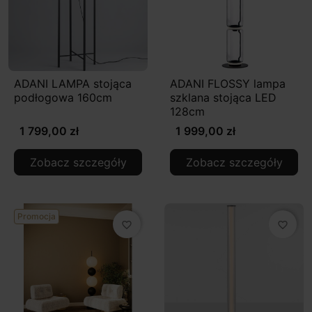
ADANI LAMPA stojąca
ADANI FLOSSY lampa
podłogowa 160cm
szklana stojąca LED
128cm
1 799,00 zł
1 999,00 zł
Zobacz szczegóły
Zobacz szczegóły
Promocja
favorite_border
favorite_border