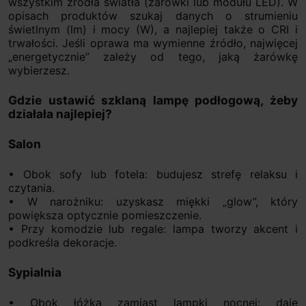
wszystkim źródła światła (żarówki lub modułu LED). W
opisach produktów szukaj danych o strumieniu
świetlnym (lm) i mocy (W), a najlepiej także o CRI i
trwałości. Jeśli oprawa ma wymienne źródło, najwięcej
„energetycznie” zależy od tego, jaką żarówkę
wybierzesz.
Gdzie ustawić szklaną lampę podłogową, żeby
działała najlepiej?
Salon
• Obok sofy lub fotela: budujesz strefę relaksu i
czytania.
• W narożniku: uzyskasz miękki „glow”, który
powiększa optycznie pomieszczenie.
• Przy komodzie lub regale: lampa tworzy akcent i
podkreśla dekoracje.
Sypialnia
• Obok łóżka zamiast lampki nocnej: daje