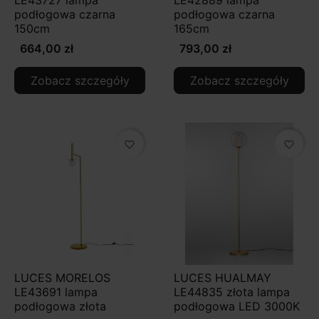
LE43727 lampa
LE42889 lampa
parametry światła → do wyboru konkretnego typu
podłogowa czarna
podłogowa czarna
lampy.
150cm
165cm
664,00 zł
793,00 zł
Zobacz szczegóły
Zobacz szczegóły
favorite_border
favorite_border
LUCES MORELOS
LUCES HUALMAY
LE43691 lampa
LE44835 złota lampa
podłogowa złota
podłogowa LED 3000K