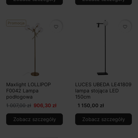
Promocja
favorite_border
favorite_border
Maxlight LOLLIPOP
LUCES UBEDA LE41809
F0042 Lampa
lampa stojąca LED
podłogowa
150cm
1 007,00 zł
906,30 zł
1 150,00 zł
Zobacz szczegóły
Zobacz szczegóły