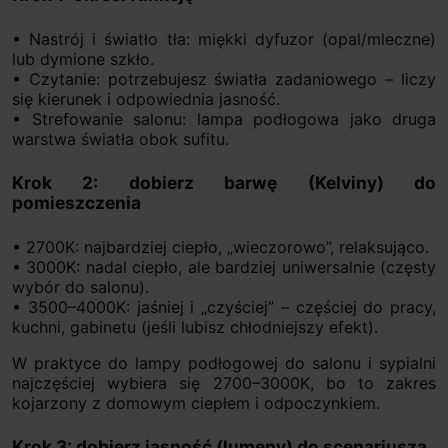
• Nastrój i światło tła: miękki dyfuzor (opal/mleczne)
lub dymione szkło.
• Czytanie: potrzebujesz światła zadaniowego – liczy
się kierunek i odpowiednia jasność.
• Strefowanie salonu: lampa podłogowa jako druga
warstwa światła obok sufitu.
Krok 2: dobierz barwę (Kelviny) do
pomieszczenia
• 2700K: najbardziej ciepło, „wieczorowo”, relaksująco.
• 3000K: nadal ciepło, ale bardziej uniwersalnie (częsty
wybór do salonu).
• 3500–4000K: jaśniej i „czyściej” – częściej do pracy,
kuchni, gabinetu (jeśli lubisz chłodniejszy efekt).
W praktyce do lampy podłogowej do salonu i sypialni
najczęściej wybiera się 2700–3000K, bo to zakres
kojarzony z domowym ciepłem i odpoczynkiem.
Krok 3: dobierz jasność (lumeny) do scenariusza