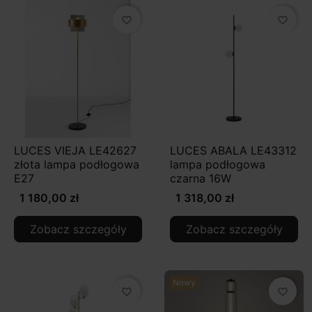
favorite_border
favorite_border
LUCES VIEJA LE42627
LUCES ABALA LE43312
złota lampa podłogowa
lampa podłogowa
E27
czarna 16W
1 180,00 zł
1 318,00 zł
Zobacz szczegóły
Zobacz szczegóły
Nowy
favorite_border
favorite_border