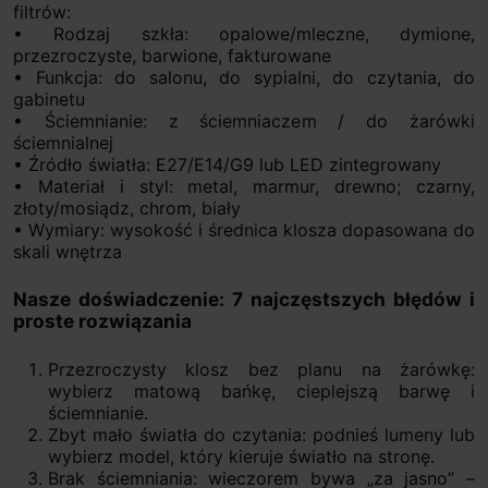
filtrów:
• Rodzaj szkła: opalowe/mleczne, dymione,
przezroczyste, barwione, fakturowane
• Funkcja: do salonu, do sypialni, do czytania, do
gabinetu
• Ściemnianie: z ściemniaczem / do żarówki
ściemnialnej
• Źródło światła: E27/E14/G9 lub LED zintegrowany
• Materiał i styl: metal, marmur, drewno; czarny,
złoty/mosiądz, chrom, biały
• Wymiary: wysokość i średnica klosza dopasowana do
skali wnętrza
Nasze doświadczenie: 7 najczęstszych błędów i
proste rozwiązania
Przezroczysty klosz bez planu na żarówkę:
wybierz matową bańkę, cieplejszą barwę i
ściemnianie.
Zbyt mało światła do czytania: podnieś lumeny lub
wybierz model, który kieruje światło na stronę.
Brak ściemniania: wieczorem bywa „za jasno” –