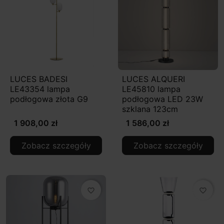
LUCES BADESI
LUCES ALQUERI
LE43354 lampa
LE45810 lampa
podłogowa złota G9
podłogowa LED 23W
szklana 123cm
1 908,00 zł
1 586,00 zł
Zobacz szczegóły
Zobacz szczegóły
favorite_border
favorite_border