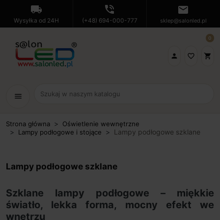
local_shipping
phone_in_talk
mail
Wysyłka od 24H
(+48) 694-000-777
sklep@salonled.pl
0

favorite_border
shopping_cart
menu
Strona główna
Oświetlenie wewnętrzne
Lampy podłogowe szklane
Lampy podłogowe i stojące
Lampy podłogowe szklane
Szklane lampy podłogowe – miękkie
światło, lekka forma, mocny efekt we
wnętrzu