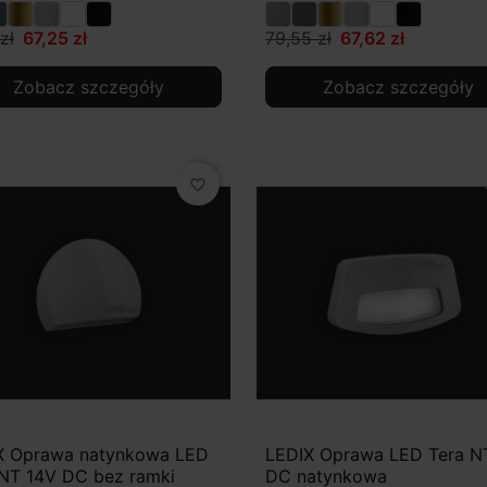
zł
67,25 zł
79,55 zł
67,62 zł
Zobacz szczegóły
Zobacz szczegóły
favorite_border
X Oprawa natynkowa LED
LEDIX Oprawa LED Tera N
 NT 14V DC bez ramki
DC natynkowa