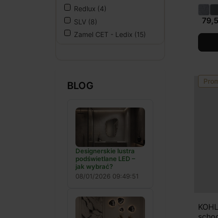
Redlux
(4)
79,5
SLV
(8)
Zamel CET - Ledix
(15)
Pro
BLOG
Designerskie lustra
podświetlane LED –
jak wybrać?
08/01/2026 09:49:51
KOHL
scho