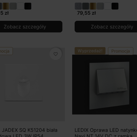
5 zł
79,55 zł
Zobacz szczegóły
Zobacz szczegóły
Wyprzedaż!
mocja
Promocja
favorite_border
 JADEX SQ K51204 biała
LEDIX Oprawa LED natyn
dowa LED 3W IP54
Navi NT 14V DC z ramką