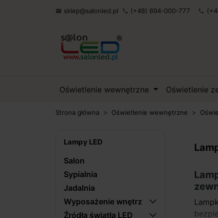
sklep@salonled.pl
(+48) 694-000-777
(+4

phone
phone
Oświetlenie wewnętrzne
Oświetlenie 
Strona główna
Oświetlenie wewnętrzne
Oświe
Lampy LED
Lamp
Salon
Lamp
Sypialnia
zewn
Jadalnia
Wyposażenie wnętrz
Lampk
bezpi
Źródła światła LED