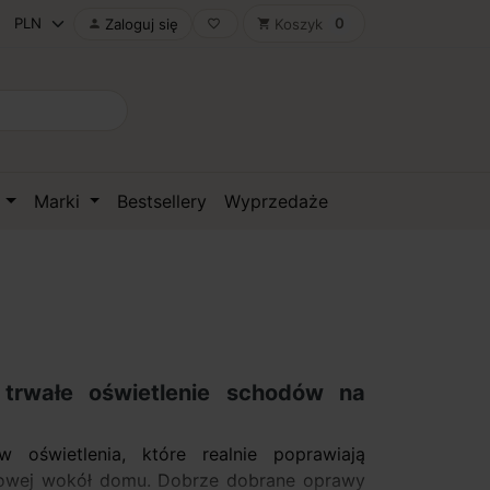
0
Zaloguj się
Koszyk

favorite_border
shopping_cart
D
Marki
Bestsellery
Wyprzedaże
trwałe oświetlenie schodów na
oświetlenia, które realnie poprawiają
ciowej wokół domu. Dobrze dobrane oprawy