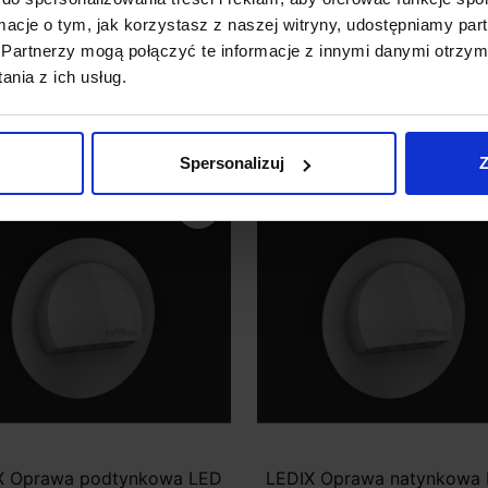
DC podtynkowa
14V DC podtynkowa
ormacje o tym, jak korzystasz z naszej witryny, udostępniamy p
Partnerzy mogą połączyć te informacje z innymi danymi otrzym
83 zł
121,83 zł
nia z ich usług.
Zobacz szczegóły
Zobacz szczegóły
Spersonalizuj
Z
favorite_border
X Oprawa podtynkowa LED
LEDIX Oprawa natynkowa