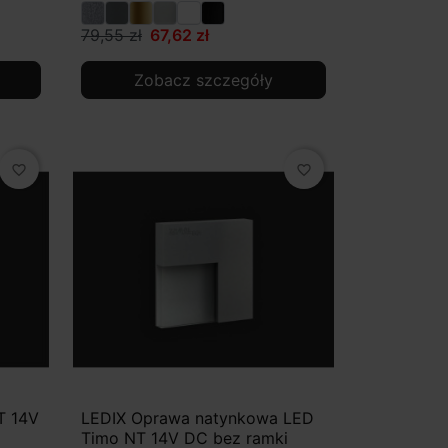
79,55 zł
67,62 zł
Zobacz szczegóły
favorite_border
favorite_border
T 14V
LEDIX Oprawa natynkowa LED
Timo NT 14V DC bez ramki