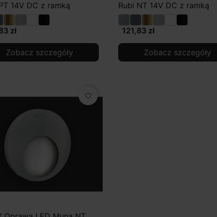
 PT 14V DC z ramką
Rubi NT 14V DC z ramką
83 zł
121,83 zł
Zobacz szczegóły
Zobacz szczegóły
favorite_border
X Oprawa LED Muna NT