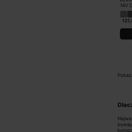
14V 
121,
Pokaza
Dlac
Najwa
bywaj
kompo