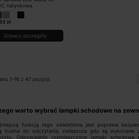
DC natynkowa
83 zł
Zobacz szczegóły
no 1-16 z 47 pozycji
zego warto wybrać lampki schodowe na zewn
żniejszą funkcją tego oświetlenia jest poprawa bezp
ą trudne do odczytania, zwłaszcza gdy są wykonane z
zytu. Odpowiednio rozmieszczone lampki schodowe 