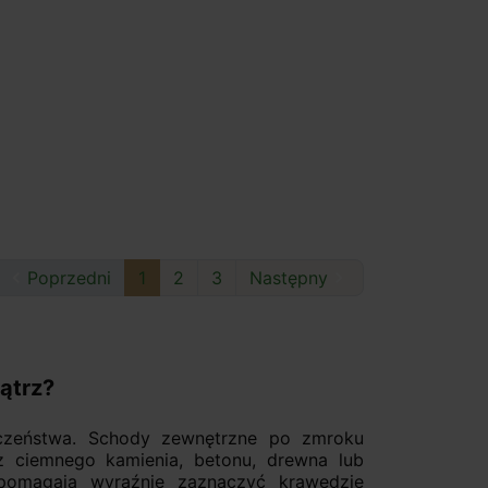

Poprzedni
1
2
3
Następny

ątrz?
ieczeństwa. Schody zewnętrzne po zmroku
 ciemnego kamienia, betonu, drewna lub
pomagają wyraźnie zaznaczyć krawędzie