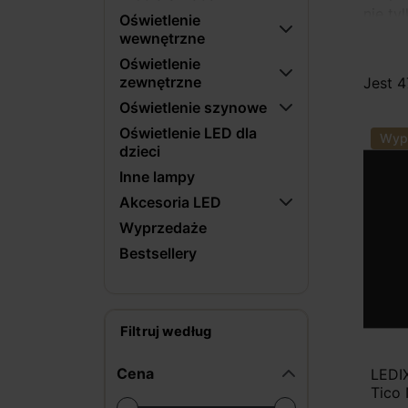
nie ty
Oświetlenie
schodó
wewnętrzne
Oświetlenie
W pra
zewnętrzne
Jest 4
czyte
Oświetlenie szynowe
tarasi
Oświetlenie LED dla
inwes
Wyp
dzieci
chłodz
Inne lampy
param
Akcesoria LED
Wyprzedaże
Bestsellery
Filtruj według
Cena
LEDI
Tico