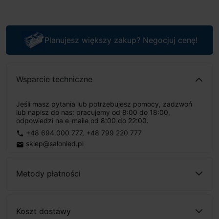
Planujesz większy zakup? Negocjuj cenę!
Wsparcie techniczne
Jeśli masz pytania lub potrzebujesz pomocy, zadzwoń
lub napisz do nas: pracujemy od 8:00 do 18:00,
odpowiedzi na e-maile od 8:00 do 22:00.
+48 694 000 777
,
+48 799 220 777
phone
sklep@salonled.pl
email
Metody płatności
Koszt dostawy