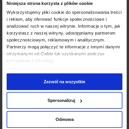
Niniejsza strona korzysta z plików cookie
Dane techniczne:
Wykorzystujemy pliki cookie do spersonalizowania treści
Źródło światła LED zintegrowany
i reklam, aby oferować funkcje społecznościowe i
Moc 3W
analizować ruch w naszej witrynie. Informacje o tym, jak
Napięcie 230V
korzystasz z naszej witryny, udostępniamy partnerom
Wymiary 5,5x5,5cm x 6,85cm
społecznościowym, reklamowym i analitycznym.
Otwór montażowy ⌀ 4,5 x 10,3cm
Partnerzy mogą połączyć te informacje z innymi danymi
Strumień świetlny 196lm
otrzymanymi od Ciebie lub uzyskanymi podczas
Barwy światła biała ciepła 3000K
korzystania z ich usług.
Klasa szczelności IP54
Materiał aluminium
Kolor biały
Zezwól na wszystkie
Sposób montażu ściana, do zabudowania
Producent Kohl Lighting
Spersonalizuj
Gwarancja 3 lata
Dodatkowe informacje:
Odmowa
Źródło światła w komplecie
Przewidywany czas świecenia do 35000 godzin