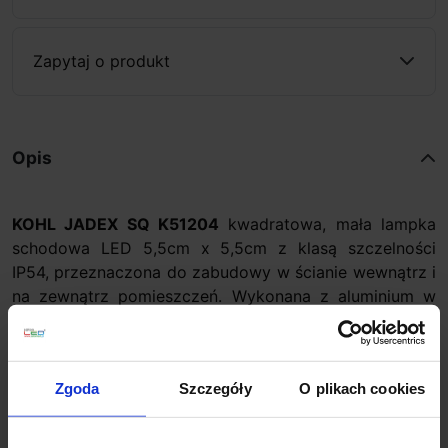
Zapytaj o produkt
Opis
KOHL JADEX SQ K51204
kwadratowa, mała lampka
schodowa LED 5,5cm x 5,5cm z klasą szczelności
IP54, przeznaczona do zabudowy w ścianie wewnątrz i
na zewnątrz pomieszczeń. Wykonana z aluminium w
kolorze białym, świecąca bezpośrednio w dół. Jako
źródło światła zastosowano w niej moduł LED o mocy
3W z białą ciepłą barwą światła 3000K. Oprawa
Zgoda
Szczegóły
O plikach cookies
doskonale sprawdzi się jako oświetlenie wejść,
tarasów, schodów, korytarzy i ciągów
komunikacyjnych.