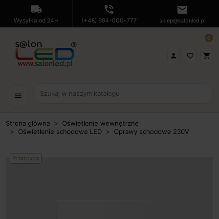
local_shipping
phone_in_talk
mail
Wysyłka od 24H
(+48) 694-000-777
sklep@salonled.pl
0

favorite_border
shopping_cart
menu
Strona główna
Oświetlenie wewnętrzne
Oświetlenie schodowe LED
Oprawy schodowe 230V
Promocja