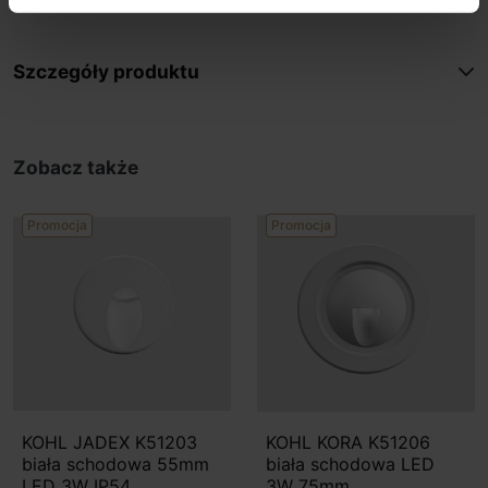
Szczegóły produktu
Zobacz także
Promocja
Promocja
KOHL JADEX K51203
KOHL KORA K51206
biała schodowa 55mm
biała schodowa LED
LED 3W IP54
3W 75mm