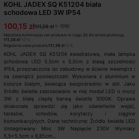
KOHL JADEX SQ K51204 biała
schodowa LED 3W IP54
100,15 zł
111,28 zł
(- 10%)
Najniższa kombinacja cen produktu w ciągu 30 dni przed promocją:
111,28 zł
/ 10 %
Regularna cena produktu
111,28 zł
/ 0 %
KOHL JADEX SQ K51204 kwadratowa, mała lampka
schodowa LED 5,5cm x 5,5cm z klasą szczelności
IP54, przeznaczona do zabudowy w ścianie wewnątrz i
na zewnątrz pomieszczeń. Wykonana z aluminium w
kolorze białym, świecąca bezpośrednio w dół. Jako
źródło światła zastosowano w niej moduł LED o mocy
3W z białą ciepłą barwą światła 3000K. Oprawa
doskonale sprawdzi się jako oświetlenie wejść,
tarasów, schodów, korytarzy i ciągów
komunikacyjnych. Dane techniczne: Źródło światła LED
zintegrowany Moc 3W Napięcie 230V Wymiary
5,5x5,5cm x 6,85cm...