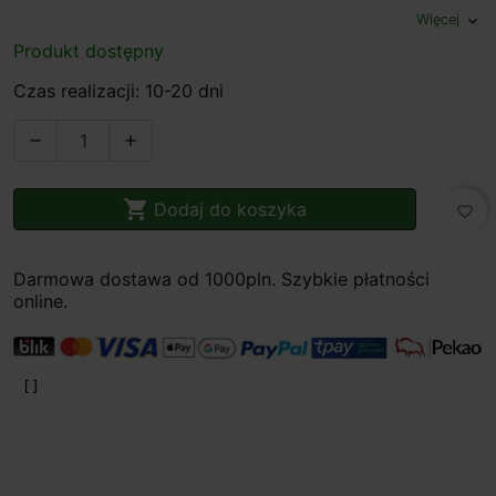
Więcej
expand_more
Produkt dostępny
Czas realizacji: 10-20 dni



Dodaj do koszyka
favorite_border
Darmowa dostawa od 1000pln. Szybkie płatności
online.