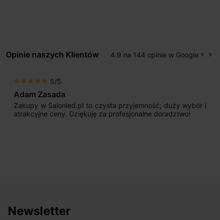
Opinie naszych Klientów
4.9 na 144 opinie w Google
keyboard_arrow_left
keyboard_arrow_right
Popr
Na
5/5
star
star
star
star
star
Adam Zasada
Zakupy w Salonled.pl to czysta przyjemność; duży wybór i
atrakcyjne ceny. Dziękuję za profesjonalne doradztwo!
Newsletter