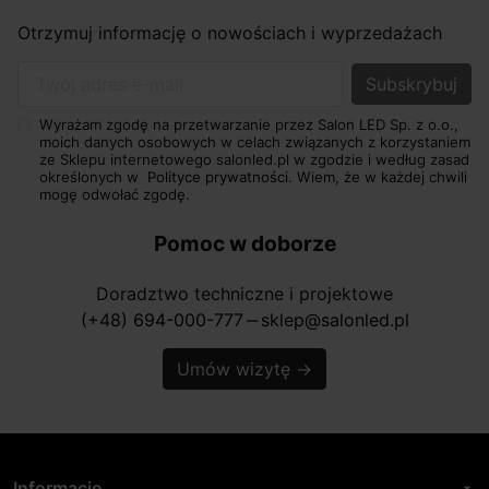
Otrzymuj informację o nowościach i wyprzedażach
Twój adres e-mail
Wyrażam zgodę na przetwarzanie przez Salon LED Sp. z o.o.,
moich danych osobowych w celach związanych z korzystaniem
ze Sklepu internetowego salonled.pl w zgodzie i według zasad
określonych w
Polityce prywatności.
Wiem, że w każdej chwili
mogę odwołać zgodę.
Pomoc w doborze
Doradztwo techniczne i projektowe
(+48) 694-000-777
sklep@salonled.pl
horizontal_rule
Umów wizytę
→
Informacje
arrow_drop_down