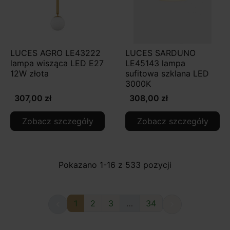
LUCES AGRO LE43222
LUCES SARDUNO
lampa wisząca LED E27
LE45143 lampa
12W złota
sufitowa szklana LED
3000K
307,00 zł
308,00 zł
Zobacz szczegóły
Zobacz szczegóły
Pokazano 1-16 z 533 pozycji
1
2
3
…
34

