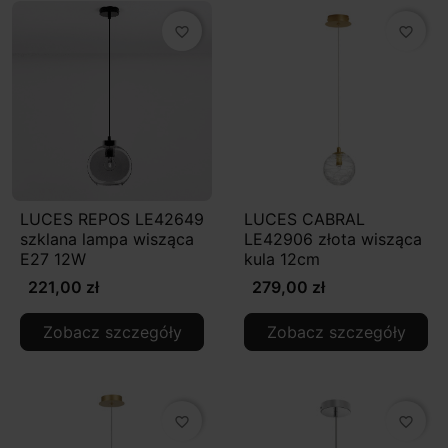
favorite_border
favorite_border
LUCES REPOS LE42649
LUCES CABRAL
szklana lampa wisząca
LE42906 złota wisząca
E27 12W
kula 12cm
221,00 zł
279,00 zł
Zobacz szczegóły
Zobacz szczegóły
favorite_border
favorite_border