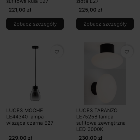
sufitowa kula E27
złota E27
221,00 zł
225,00 zł
Zobacz szczegóły
Zobacz szczegóły
favorite_border
favorite_border
LUCES MOCHE
LUCES TARANZO
LE44340 lampa
LE75258 lampa
wisząca czarna E27
sufitowa zewnętrzna
LED 3000K
229,00 zł
230,00 zł