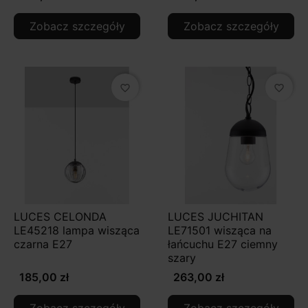
Zobacz szczegóły
Zobacz szczegóły
favorite_border
favorite_border
LUCES CELONDA
LUCES JUCHITAN
LE45218 lampa wisząca
LE71501 wisząca na
czarna E27
łańcuchu E27 ciemny
szary
185,00 zł
263,00 zł