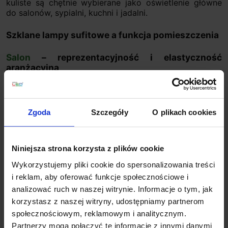
kuliste są chętnie wybierane jako oświetlenie główne
do salonów, sypialni, kuchni i jadalni.
Szklane lampy sufitowe a funkcja pomieszczenia
Salon
– reprezentacyjność i elastyczność
aranżacyjna
W salonie lampa sufitowa pełni zarówno funkcję
użytkową, jak i dekoracyjną. Szklane klosze –
przezroczyste, mleczne lub dymione – pozwalają
Zgoda
Szczegóły
O plikach cookies
uzyskać przyjemne, równomierne światło, jednocześnie
budując atmosferę sprzyjającą wypoczynkowi. Modele
wielopunktowe lub kompozycje szklanych kul
Niniejsza strona korzysta z plików cookie
umożliwiają dopasowanie intensywności światła do
różnych scenariuszy użytkowych, takich jak relaks,
Wykorzystujemy pliki cookie do spersonalizowania treści
spotkania towarzyskie czy oglądanie telewizji.
i reklam, aby oferować funkcje społecznościowe i
analizować ruch w naszej witrynie. Informacje o tym, jak
Jadalnia – komfortowe światło nad stołem
korzystasz z naszej witryny, udostępniamy partnerom
społecznościowym, reklamowym i analitycznym.
Szklana lampa sufitowa w jadalni powinna zapewniać
Partnerzy mogą połączyć te informacje z innymi danymi
równomierne oświetlenie stołu, nie powodując efektu