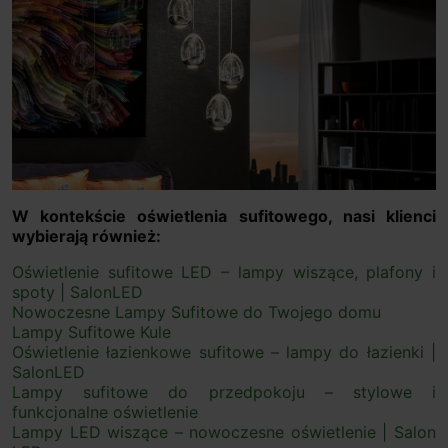
W kontekście oświetlenia sufitowego, nasi klienci
wybierają również:
Oświetlenie sufitowe LED – lampy wiszące, plafony i
spoty | SalonLED
Nowoczesne Lampy Sufitowe do Twojego domu
Lampy Sufitowe Kule
Oświetlenie łazienkowe sufitowe – lampy do łazienki |
SalonLED
Lampy sufitowe do przedpokoju – stylowe i
funkcjonalne oświetlenie
Lampy LED wiszące – nowoczesne oświetlenie | Salon