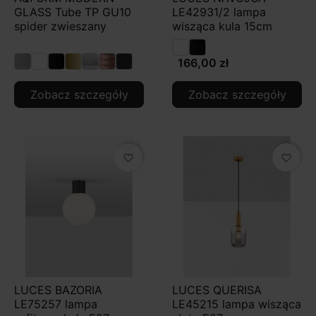
GLASS Tube TP GU10
LE42931/2 lampa
spider zwieszany
wisząca kula 15cm
166,00 zł
Zobacz szczegóły
Zobacz szczegóły
favorite_border
favorite_border
LUCES BAZORIA
LUCES QUERISA
LE75257 lampa
LE45215 lampa wisząca