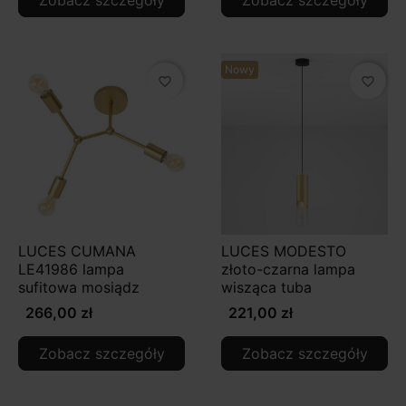
Zobacz szczegóły
Zobacz szczegóły
Nowy
favorite_border
favorite_border
LUCES CUMANA
LUCES MODESTO
LE41986 lampa
złoto-czarna lampa
sufitowa mosiądz
wisząca tuba
266,00 zł
221,00 zł
Zobacz szczegóły
Zobacz szczegóły