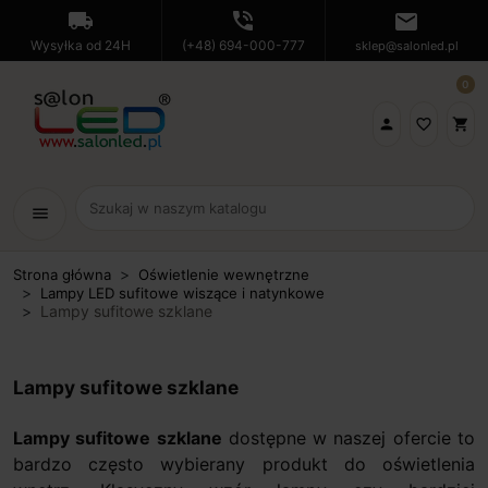
local_shipping
phone_in_talk
mail
Wysyłka od 24H
(+48) 694-000-777
sklep@salonled.pl
0

favorite_border
shopping_cart
menu
Strona główna
Oświetlenie wewnętrzne
Lampy LED sufitowe wiszące i natynkowe
Lampy sufitowe szklane
Lampy sufitowe szklane
Lampy sufitowe szklane
dostępne w naszej ofercie to
bardzo często wybierany produkt do oświetlenia