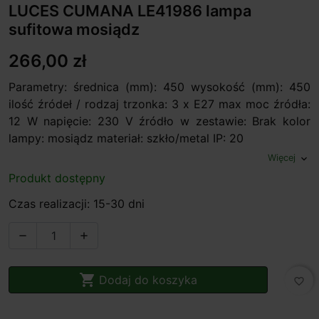
LUCES CUMANA LE41986 lampa
sufitowa mosiądz
266,00 zł
Parametry: średnica (mm): 450 wysokość (mm): 450
ilość źródeł / rodzaj trzonka: 3 x E27 max moc źródła:
12 W napięcie: 230 V źródło w zestawie: Brak kolor
lampy: mosiądz materiał: szkło/metal IP: 20
Więcej
expand_more
Produkt dostępny
Czas realizacji: 15-30 dni



Dodaj do koszyka
favorite_border