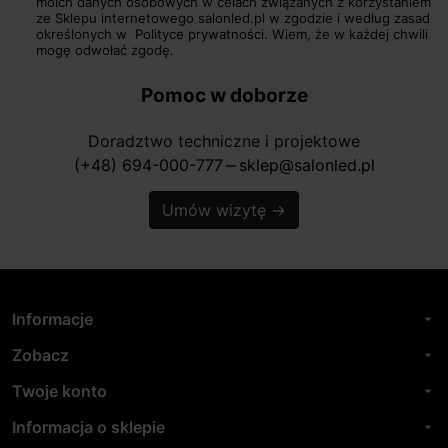
moich danych osobowych w celach związanych z korzystaniem
ze Sklepu internetowego salonled.pl w zgodzie i według zasad
określonych w
Polityce prywatności.
Wiem, że w każdej chwili
mogę odwołać zgodę.
Pomoc w doborze
Doradztwo techniczne i projektowe
(+48) 694-000-777
sklep@salonled.pl
horizontal_rule
Umów wizytę
→
Informacje
arrow_drop_down
Zobacz
arrow_drop_down
Twoje konto
arrow_drop_down
Informacja o sklepie
arrow_drop_down