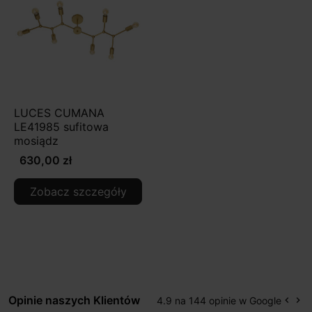
LUCES CUMANA
LE41985 sufitowa
mosiądz
630,00 zł
Zobacz szczegóły
Opinie naszych Klientów
4.9 na 144 opinie w Google
keyboard_arrow_left
keyboard_arrow_right
Popr
Na