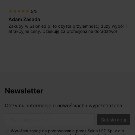
5/5
star
star
star
star
star
Adam Zasada
Zakupy w Salonled.pl to czysta przyjemność; duży wybór i
atrakcyjne ceny. Dziękuję za profesjonalne doradztwo!
Newsletter
Otrzymuj informację o nowościach i wyprzedażach
Twój adres e-mail
Wyrażam zgodę na przetwarzanie przez Salon LED Sp. z o.o.,