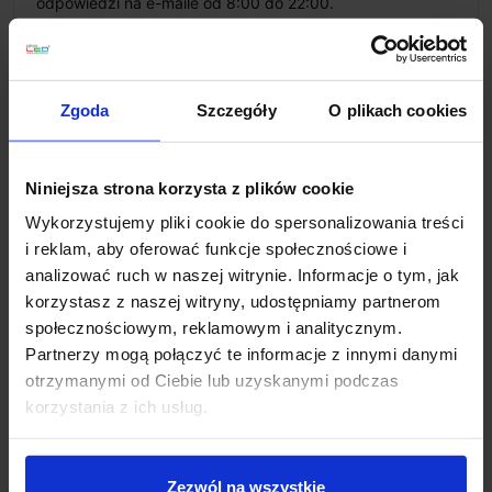
odpowiedzi na e-maile od 8:00 do 22:00.
+48 694 000 777
,
+48 799 220 777
phone
sklep@salonled.pl
email
Zgoda
Szczegóły
O plikach cookies
Metody płatności
Niniejsza strona korzysta z plików cookie
Koszt dostawy
Wykorzystujemy pliki cookie do spersonalizowania treści
i reklam, aby oferować funkcje społecznościowe i
analizować ruch w naszej witrynie. Informacje o tym, jak
Zapytaj o produkt
korzystasz z naszej witryny, udostępniamy partnerom
społecznościowym, reklamowym i analitycznym.
Partnerzy mogą połączyć te informacje z innymi danymi
otrzymanymi od Ciebie lub uzyskanymi podczas
Opis
korzystania z ich usług.
Parametry:
Zezwól na wszystkie