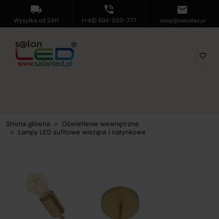
local_shipping
phone_in_talk
mail
Wysyłka od 24H
(+48) 694-000-777
sklep@salonled.pl
favorite_border
Strona główna
Oświetlenie wewnętrzne
Lampy LED sufitowe wiszące i natynkowe