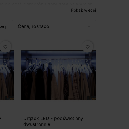
e do szaf, garderób i zabudów na wymiar.
Pokaż więcej
Cena, rosnąco
 wg:
expand_more
favorite_border
favorite_border
y
Drążek LED - podświetlany
dwustronnie