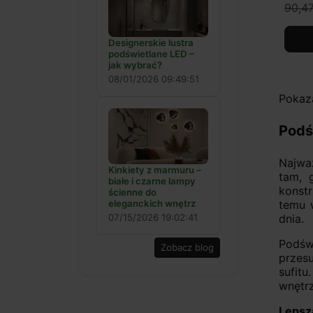
90,47
Designerskie lustra
podświetlane LED –
jak wybrać?
08/01/2026 09:49:51
Pokaza
Podś
Najwa
Kinkiety z marmuru –
tam, 
białe i czarne lampy
konst
ścienne do
temu 
eleganckich wnętrz
dnia.
07/15/2026 19:02:41
Podśw
Zobacz blog
przesu
sufit
wnętrz
Lepsz