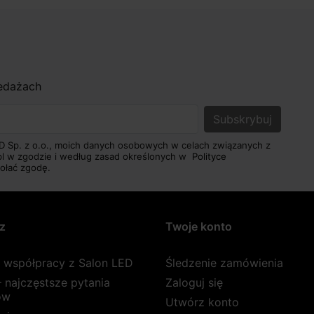
zedażach
D Sp. z o.o., moich danych osobowych w celach związanych z
pl w zgodzie i według zasad określonych w
Polityce
ołać zgodę.
z
Twoje konto
a współpracy z Salon LED
Śledzenie zamówienia
 najczęstsze pytania
Zaloguj się
ów
Utwórz konto