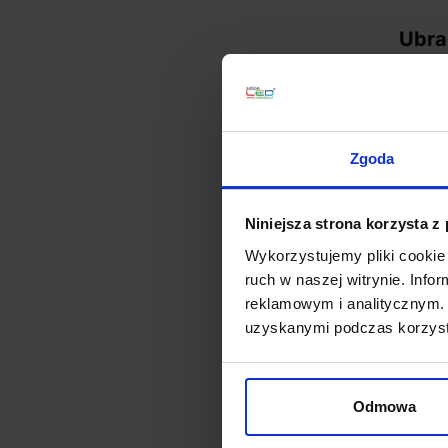
Ubra
Najwi
zawar
sypia
podświ
Zgoda
Duże z
sypial
zestaw
Niniejsza strona korzysta z
garde
Wykorzystujemy pliki cookie 
Warto 
ruch w naszej witrynie. Inf
model
reklamowym i analitycznym. 
odcien
uzyskanymi podczas korzysta
Mont
Odmowa
Najbe
zasto