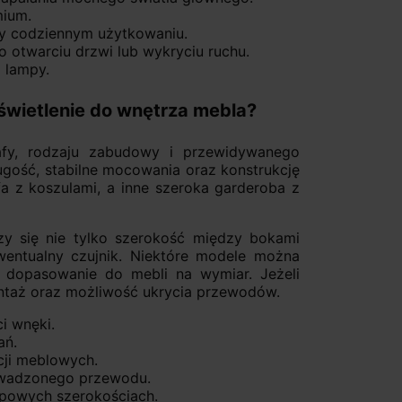
mium.
zy codziennym użytkowaniu.
 otwarciu drzwi lub wykryciu ruchu.
i lampy.
świetlenie do wnętrza mebla?
afy, rodzaju zabudowy i przewidywanego
gość, stabilne mocowania oraz konstrukcję
 z koszulami, a inne szeroka garderoba z
y się nie tylko szerokość między bokami
ewentualny czujnik. Niektóre modele można
 dopasowanie do mebli na wymiar. Jeżeli
ntaż oraz możliwość ukrycia przewodów.
i wnęki.
ań.
cji meblowych.
owadzonego przewodu.
ypowych szerokościach.