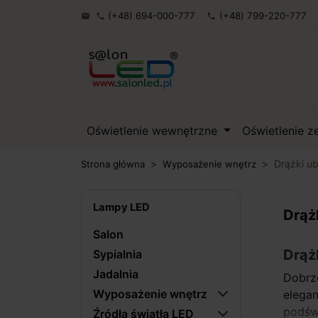
(+48) 694-000-777
(+48) 799-220-777

phone
phone
Oświetlenie wewnętrzne
Oświetlenie 
Drążki u
Strona główna
Wyposażenie wnętrz
Lampy LED
Drąż
Salon
Drąż
Sypialnia
Jadalnia
Dobrz
Wyposażenie wnętrz
elega
podświ
Źródła światła LED