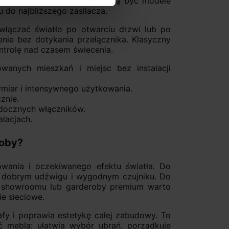
ach dobrym rozwiązaniem mogą być modele
do najbliższego zasilacza.
włączać światło po otwarciu drzwi lub po
enie bez dotykania przełącznika. Klasyczny
ntrolę nad czasem świecenia.
anych mieszkań i miejsc bez instalacji
miar i intensywnego użytkowania.
znie.
docznych włączników.
lacjach.
roby?
owania i oczekiwanego efektu światła. Do
, dobrym udźwigu i wygodnym czujniku. Do
 Do showroomu lub garderoby premium warto
ie sieciowe.
fy i poprawia estetykę całej zabudowy. To
ść mebla: ułatwia wybór ubrań, porządkuje