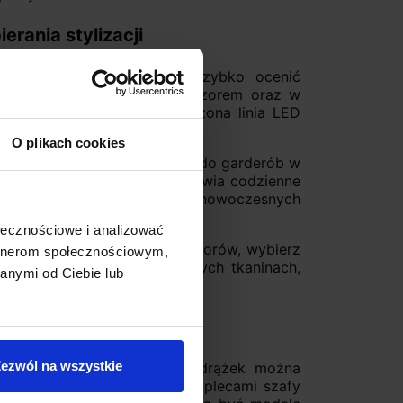
rania stylizacji
niowy drążek LED pozwala szybko ocenić
gólnie przydatne rano, wieczorem oraz w
sufitowe. Dobrze rozmieszczona linia LED
bór odpowiedniej stylizacji.
O plikach cookies
 miękki efekt i dobrze pasuje do garderób w
piej oddaje kolory tkanin i ułatwia codzienne
dlatego sprawdzi się głównie w nowoczesnych
ołecznościowe i analizować
na realistycznym odbiorze kolorów, wybierz
artnerom społecznościowym,
enie zwłaszcza przy ciemnych tkaninach,
anymi od Ciebie lub
etle mogą wyglądać podobnie.
 podświetlany drążek?
ezwól na wszystkie
em szafy, ale podświetlany drążek można
 przewody warto ukryć za plecami szafy