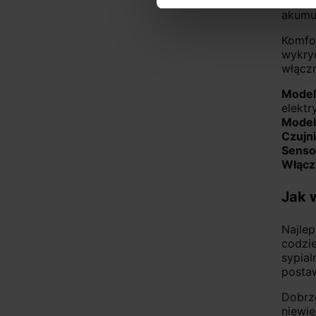
lub w
akumu
Komfo
wykryc
włączn
Model
elektr
Model
Czujn
Senso
Włącz
Jak 
Najle
codzi
sypia
postaw
Dobrz
niewie