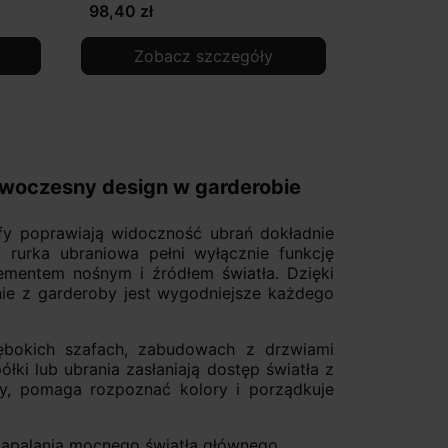
98,40 zł
Zobacz szczegóły
nowoczesny design w garderobie
afy poprawiają widoczność ubrań dokładnie
a rurka ubraniowa pełni wyłącznie funkcję
lementem nośnym i źródłem światła. Dzięki
nie z garderoby jest wygodniejsze każdego
ębokich szafach, zabudowach z drzwiami
ki lub ubrania zasłaniają dostęp światła z
óry, pomaga rozpoznać kolory i porządkuje
zapalania mocnego światła głównego.