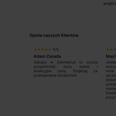
wnętr
Opinie naszych Klientów
5/5
star
star
star
star
star
star
star
sta
Adam Zasada
Max
alny sklep,
Zakupy w Salonled.pl to czysta
Jeste
niam fachową
przyjemność; duży wybór i
wszy
 wyborze
atrakcyjne ceny. Dziękuję za
mnie
Zdecydowanie
profesjonalne doradztwo!
sprz
doświ
pokie
mamy 
Dodat
przyz