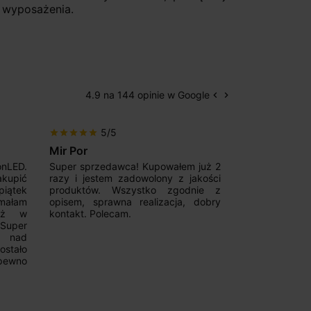
 wyposażenia.
4.9 na 144 opinie w Google
keyboard_arrow_left
keyboard_arrow_right
Poprzedni
Następny
5/5
5/5
star
star
star
star
star
star
star
star
star
star
Mir Por
Patryk123
onLED.
Super sprzedawca! Kupowałem już 2
Szybka real
akupić
razy i jestem zadowolony z jakości
konkurencyjn
iątek
produktów. Wszystko zgodnie z
pomoc w 
ymałam
opisem, sprawna realizacja, dobry
magnetycznyc
już w
kontakt. Polecam.
wyboru. Z p
.Super
ponownie.
a nad
stało
pewno