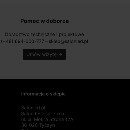
Pomoc w doborze
Doradztwo techniczne i projektowe
(+48) 694-000-777
sklep@salonled.pl
horizontal_rule
Umów wizytę
→
Informacja o sklepie
Salonled.pl
Salon LED sp. z o.o.
ul. ul. Mokra Strona 12A
36-020 Tyczyn