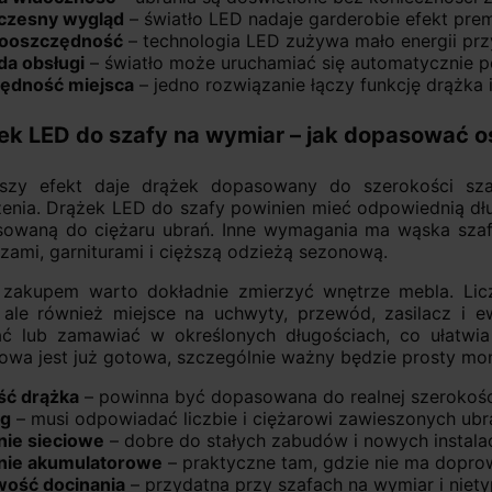
zesny wygląd
– światło LED nadaje garderobie efekt pre
ooszczędność
– technologia LED zużywa mało energii pr
a obsługi
– światło może uruchamiać się automatycznie po
ędność miejsca
– jedno rozwiązanie łączy funkcję drążka 
ek LED do szafy na wymiar – jak dopasować o
pszy efekt daje drążek dopasowany do szerokości sz
enia. Drążek LED do szafy powinien mieć odpowiednią dłu
sowaną do ciężaru ubrań. Inne wymagania ma wąska szafa
zami, garniturami i cięższą odzieżą sezonową.
 zakupem warto dokładnie zmierzyć wnętrze mebla. Licz
, ale również miejsce na uchwyty, przewód, zasilacz i 
ać lub zamawiać w określonych długościach, co ułatwia
owa jest już gotowa, szczególnie ważny będzie prosty mo
ść drążka
– powinna być dopasowana do realnej szerokośc
ig
– musi odpowiadać liczbie i ciężarowi zawieszonych ubr
nie sieciowe
– dobre do stałych zabudów i nowych instala
anie akumulatorowe
– praktyczne tam, gdzie nie ma dopr
wość docinania
– przydatna przy szafach na wymiar i niet