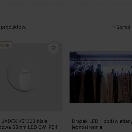
nia głównego światła w pokoju. To nowoczesne rozwiązani
 produktów.
Sortuj
sort
mocja
favorite_border
 JADEX K51203 biała
Drążek LED - podświetlan
dowa 55mm LED 3W IP54
jednostronnie