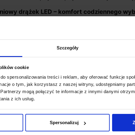
niowy drążek LED – komfort codziennego wybie
ększą zaletą takiego rozwiązania jest wygoda: ubra
tość szafy bez przeszukiwania jej po omacku. To szcze
lniach, gdzie nie zawsze chcemy włączać mocne światło 
etla koszule, sukienki, marynarki i płaszcze, ułatwiając wy
Szczegóły
naczenie ma barwa światła. Ciepła biel tworzy przyjemny,
ni. Neutralna biel jest najbardziej praktyczna, ponieważ le
ianie ubrań. Zimna biel daje bardziej techniczny efekt, 
 plików cookie
robach, showroomach lub przestrzeniach ekspozycyjnych.
do spersonalizowania treści i reklam, aby oferować funkcje sp
zwrócić uwagę także na jakość światła. Jeżeli zależy Ci 
ormacje o tym, jak korzystasz z naszej witryny, udostępniamy p
 o dobrym współczynniku oddawania barw. Ma to znacz
Partnerzy mogą połączyć te informacje z innymi danymi otrzym
iach granatu, czerni, beżu i szarości, które w słabym świ
nia z ich usług.
aż i zasilanie – co warto wiedzieć wybierając
Spersonalizuj
Z
zpieczniej zaplanować zasilanie jeszcze przed montaż
sować także w gotowych meblach. W nowych zabudowach