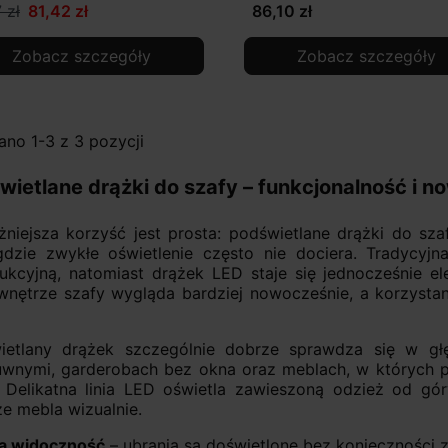
 zł
81,42 zł
86,10 zł
Zobacz szczegóły
Zobacz szczegóły
no 1-3 z 3 pozycji
wietlane drążki do szafy – funkcjonalność i 
żniejsza korzyść jest prosta: podświetlane drążki do sz
gdzie zwykłe oświetlenie często nie dociera. Tradycyjn
rukcyjną, natomiast drążek LED staje się jednocześnie e
wnętrze szafy wygląda bardziej nowocześnie, a korzysta
ietlany drążek szczególnie dobrze sprawdza się w gł
wnymi, garderobach bez okna oraz meblach, w których pół
u. Delikatna linia LED oświetla zawieszoną odzież od g
e mebla wizualnie.
a widoczność
– ubrania są doświetlone bez konieczności 