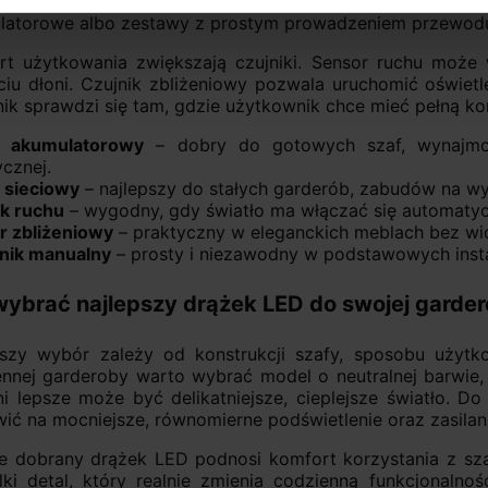
 bocznych elementach konstrukcji. W istniejących mebl
latorowe albo zestawy z prostym prowadzeniem przewodu 
rt użytkowania zwiększają czujniki. Sensor ruchu może 
iu dłoni. Czujnik zbliżeniowy pozwala uruchomić oświetl
ik sprawdzi się tam, gdzie użytkownik chce mieć pełną ko
 akumulatorowy
– dobry do gotowych szaf, wynajmow
ycznej.
 sieciowy
– najlepszy do stałych garderób, zabudów na wy
ik ruchu
– wygodny, gdy światło ma włączać się automatyc
r zbliżeniowy
– praktyczny w eleganckich meblach bez wi
nik manualny
– prosty i niezawodny w podstawowych insta
wybrać najlepszy drążek LED do swojej garde
pszy wybór zależy od konstrukcji szafy, sposobu użytk
ennej garderoby warto wybrać model o neutralnej barwie
lni lepsze może być delikatniejsze, cieplejsze światło.
ić na mocniejsze, równomierne podświetlenie oraz zasilan
e dobrany drążek LED podnosi komfort korzystania z sza
lki detal, który realnie zmienia codzienną funkcjonalno