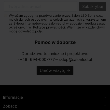
Twój adres e-mail
Wyrażam zgodę na przetwarzanie przez Salon LED Sp. z o.o.,
moich danych osobowych w celach związanych z korzystaniem
ze Sklepu internetowego salonled.pl w zgodzie i według zasad
określonych w
Polityce prywatności.
Wiem, że w każdej chwili
mogę odwołać zgodę.
Pomoc w doborze
Doradztwo techniczne i projektowe
(+48) 694-000-777
sklep@salonled.pl
horizontal_rule
Umów wizytę
→
Informacje
arrow_drop_down
Zobacz
arrow_drop_down