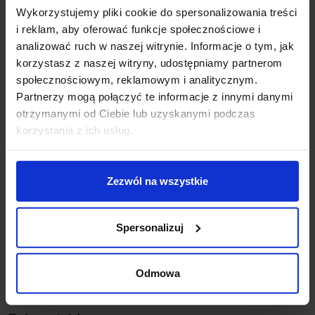
Wykorzystujemy pliki cookie do spersonalizowania treści
Opis
i reklam, aby oferować funkcje społecznościowe i
analizować ruch w naszej witrynie. Informacje o tym, jak
korzystasz z naszej witryny, udostępniamy partnerom
Parametry:
społecznościowym, reklamowym i analitycznym.
wysokość (cm): 88,5
Partnerzy mogą połączyć te informacje z innymi danymi
średnica (cm): 15
otrzymanymi od Ciebie lub uzyskanymi podczas
rodzaj trzonka: E27 max moc źródła: 12W
korzystania z ich usług.
napięcie: 230V
źródło w zestawie: Brak
kolor lampy: szary i odcienie szarości
Zezwól na wszystkie
materiał: aluminium/szkło
IP: 54
Spersonalizuj
Szczegóły produktu
Odmowa