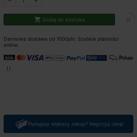



Dodaj do koszyka
favorite_border
Darmowa dostawa od 1000pln. Szybkie płatności
online.
Planujesz większy zakup? Negocjuj cenę!