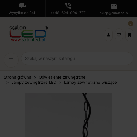
local_shipping
phone_in_talk
mail
Wysyłka od 24H
(+48) 694-000-777
sklep@salonled.pl
0

favorite_border
shopping_cart
menu
Strona główna
Oświetlenie zewnętrzne
Lampy zewnętrzne LED
Lampy zewnętrzne wiszące