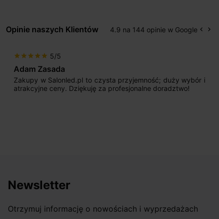
Opinie naszych Klientów
4.9 na 144 opinie w Google
keyboard_arrow_left
keyboard_arrow_right
Popr
Na
5/5
star
star
star
star
star
Adam Zasada
Zakupy w Salonled.pl to czysta przyjemność; duży wybór i
atrakcyjne ceny. Dziękuję za profesjonalne doradztwo!
Newsletter
Otrzymuj informację o nowościach i wyprzedażach