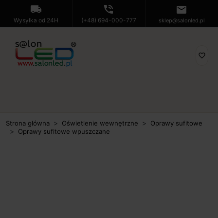
local_shipping
phone_in_talk
mail
Wysyłka od 24H
(+48) 694-000-777
sklep@salonled.pl
favorite_border
Strona główna
Oświetlenie wewnętrzne
Oprawy sufitowe
Oprawy sufitowe wpuszczane