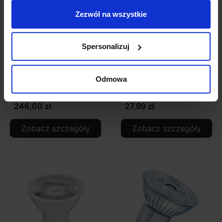
Zezwól na wszystkie
Spersonalizuj
OXYLED PERO SQ/RO
Philips LED 5W GU10
podtynkowa oprawa
550lm 3000K, 4000K
Odmowa
LED 8W
246,00 zł
27,99 zł
Zobacz szczegóły
Zobacz szczegóły