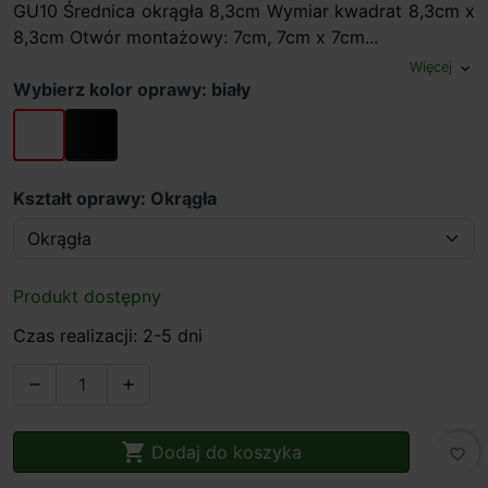
GU10 Średnica okrągła 8,3cm Wymiar kwadrat 8,3cm x
8,3cm Otwór montażowy: 7cm, 7cm x 7cm...
Więcej
expand_more
Wybierz kolor oprawy: biały
biały
czarny
Kształt oprawy: Okrągła
Produkt dostępny
Czas realizacji: 2-5 dni



Dodaj do koszyka
favorite_border