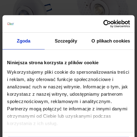
Zgoda
Szczegóły
O plikach cookies
LOONARI CROSTI PERO
LOONARI PERO
RO RT wychylna
TRIMLESS oprawa
oprawa podtynkowa
bezramkowa LED biała
GU10 biała, czarna
Niniejsza strona korzysta z plików cookie
Wykorzystujemy pliki cookie do spersonalizowania treści
55,35 zł
295,20 zł
i reklam, aby oferować funkcje społecznościowe i
analizować ruch w naszej witrynie. Informacje o tym, jak
Zobacz szczegóły
Zobacz szczegóły
korzystasz z naszej witryny, udostępniamy partnerom
społecznościowym, reklamowym i analitycznym.
Partnerzy mogą połączyć te informacje z innymi danymi
otrzymanymi od Ciebie lub uzyskanymi podczas
korzystania z ich usług.