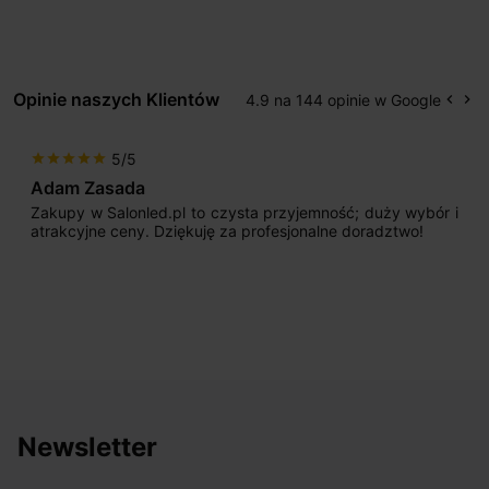
Opinie naszych Klientów
4.9 na 144 opinie w Google
keyboard_arrow_left
keyboard_arrow_right
Popr
Na
5/5
star
star
star
star
star
Adam Zasada
Zakupy w Salonled.pl to czysta przyjemność; duży wybór i
atrakcyjne ceny. Dziękuję za profesjonalne doradztwo!
Newsletter