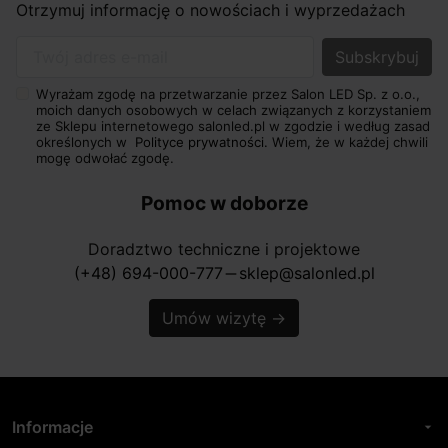
Otrzymuj informację o nowościach i wyprzedażach
Twój adres e-mail
Wyrażam zgodę na przetwarzanie przez Salon LED Sp. z o.o.,
moich danych osobowych w celach związanych z korzystaniem
ze Sklepu internetowego salonled.pl w zgodzie i według zasad
określonych w
Polityce prywatności.
Wiem, że w każdej chwili
mogę odwołać zgodę.
Pomoc w doborze
Doradztwo techniczne i projektowe
(+48) 694-000-777
sklep@salonled.pl
horizontal_rule
Umów wizytę
→
Informacje
arrow_drop_down