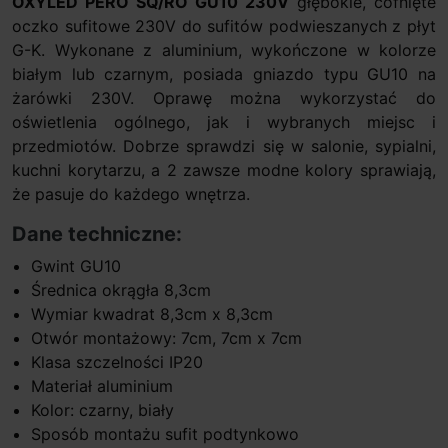
OXYLED PERO SQ/RO GU10 230V
głębokie, cofnięte
oczko sufitowe 230V do sufitów podwieszanych z płyt
G-K. Wykonane z aluminium, wykończone w kolorze
białym lub czarnym, posiada gniazdo typu GU10 na
żarówki 230V. Oprawę można wykorzystać do
oświetlenia ogólnego, jak i wybranych miejsc i
przedmiotów. Dobrze sprawdzi się w salonie, sypialni,
kuchni korytarzu, a 2 zawsze modne kolory sprawiają,
że pasuje do każdego wnętrza.
Dane techniczne:
Gwint GU10
Średnica okrągła 8,3cm
Wymiar kwadrat 8,3cm x 8,3cm
Otwór montażowy: 7cm, 7cm x 7cm
Klasa szczelności IP20
Materiał aluminium
Kolor: czarny, biały
Sposób montażu sufit podtynkowo