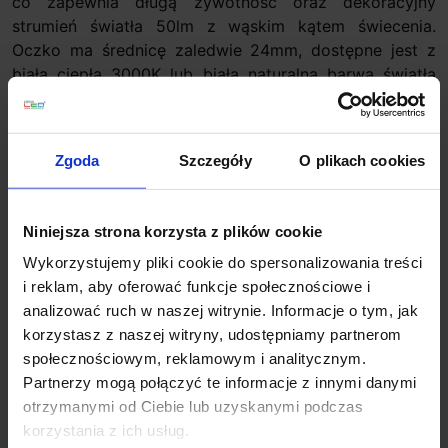
co zapewnia długą żywotność oraz dekoracyjny
strumień światła 50lm z wąskim kątem świecenia.
Oczko ma średnicę zaledwie 24mm, dostępne jest z
białą ciepłą 3000K lub białą naturalną barwą światła
4000K, wymaga zastosowania dodatkowo
dedykowanego zasilacza 350mA.
Zgoda
Szczegóły
O plikach cookies
Dzięki klasie szczelności IP44 nadaje się do użytku w
łazienkach, w wilgotnych strefach, czy do oświetlenia
tarasów zimowych. To także świetna propozycja jako
Niniejsza strona korzysta z plików cookie
oświetlenie schodów, półek, mebli, korytarzy, szaf,
sufitów podwieszanych, dekoracji światłem itp.
Wykorzystujemy pliki cookie do spersonalizowania treści
i reklam, aby oferować funkcje społecznościowe i
Parametry techniczne:
analizować ruch w naszej witrynie. Informacje o tym, jak
Źródło światła: LED Osram 1W
korzystasz z naszej witryny, udostępniamy partnerom
Sposób montażu: sufitowy, wpuszczany w otwór
społecznościowym, reklamowym i analitycznym.
Ø20mm
Partnerzy mogą połączyć te informacje z innymi danymi
Wymiary: Ø całkowite 24mm x głębokość 27mm
otrzymanymi od Ciebie lub uzyskanymi podczas
Materiał wykonania: aluminium, osłonka
korzystania z ich usług.