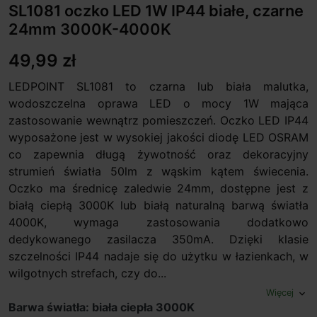
SL1081 oczko LED 1W IP44 białe, czarne
24mm 3000K-4000K
49,99 zł
LEDPOINT SL1081 to czarna lub biała malutka,
wodoszczelna oprawa LED o mocy 1W mająca
zastosowanie wewnątrz pomieszczeń. Oczko LED IP44
wyposażone jest w wysokiej jakości diodę LED OSRAM
co zapewnia długą żywotność oraz dekoracyjny
strumień światła 50lm z wąskim kątem świecenia.
Oczko ma średnicę zaledwie 24mm, dostępne jest z
białą ciepłą 3000K lub białą naturalną barwą światła
4000K, wymaga zastosowania dodatkowo
dedykowanego zasilacza 350mA. Dzięki klasie
szczelności IP44 nadaje się do użytku w łazienkach, w
wilgotnych strefach, czy do...
Więcej
expand_more
Barwa światła: biała ciepła 3000K