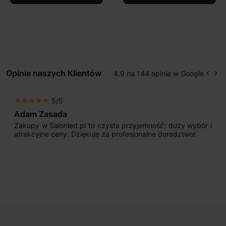
Opinie naszych Klientów
4.9 na 144 opinie w Google
keyboard_arrow_left
keyboard_arrow_right
Popr
Na
5/5
star
star
star
star
star
Adam Zasada
Zakupy w Salonled.pl to czysta przyjemność; duży wybór i
atrakcyjne ceny. Dziękuję za profesjonalne doradztwo!