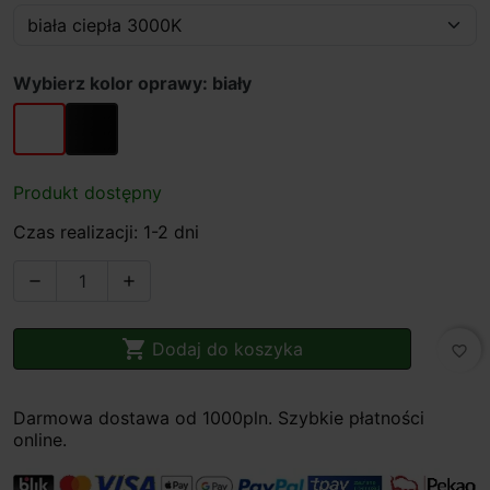
Wybierz kolor oprawy: biały
biały
czarny
Produkt dostępny
Czas realizacji: 1-2 dni



Dodaj do koszyka
favorite_border
Darmowa dostawa od 1000pln. Szybkie płatności
online.