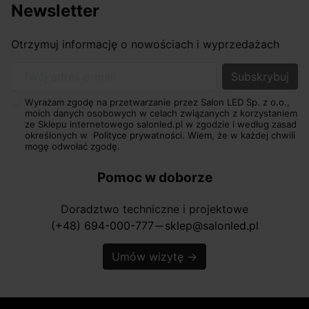
Newsletter
Otrzymuj informację o nowościach i wyprzedażach
Twój adres e-mail
Wyrażam zgodę na przetwarzanie przez Salon LED Sp. z o.o.,
moich danych osobowych w celach związanych z korzystaniem
ze Sklepu internetowego salonled.pl w zgodzie i według zasad
określonych w
Polityce prywatności.
Wiem, że w każdej chwili
mogę odwołać zgodę.
Pomoc w doborze
Doradztwo techniczne i projektowe
(+48) 694-000-777
sklep@salonled.pl
horizontal_rule
Umów wizytę
→