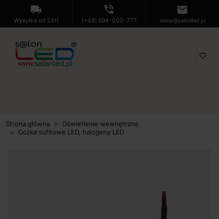
local_shipping
phone_in_talk
mail
Wysyłka od 24H
(+48) 694-000-777
sklep@salonled.pl
favorite_border
Strona główna
Oświetlenie wewnętrzne
Oczka sufitowe LED, halogeny LED