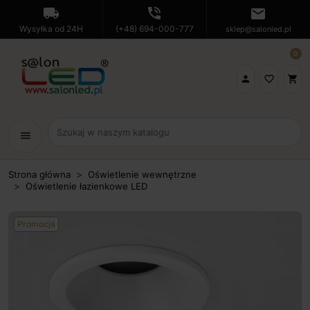
local_shipping
phone_in_talk
mail
Wysyłka od 24H
(+48) 694-000-777
sklep@salonled.pl
0

favorite_border
shopping_cart
menu
Strona główna
Oświetlenie wewnętrzne
Oświetlenie łazienkowe LED
Promocja