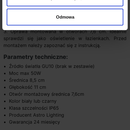
przeznaczona do zastosowań wewnętrznych. Oprawa
wykonana z metalu. Źródłem światła są żarówki GU10
Odmowa
LED. Klasa szczelności IP65 umożliwia stosowanie jej w
każdym pomieszczeniu, w łazienkach w strefach: 1,2 i
3. Oprawa montowana w otworach 7,6 cm. Idealnie
sprawdzi się jako oświetlenie w łazienkach. Przed
montażem należy zapoznać się z instrukcją.
Parametry techniczne:
Źródło światła GU10 (brak w zestawie)
Moc max 50W
Średnica 8,5 cm
Głębokość 11 cm
Otwór montażowy średnica 7,6cm
Kolor biały lub czarny
Klasa szczelności IP65
Producent Astro Lighting
Gwarancja 24 miesięcy