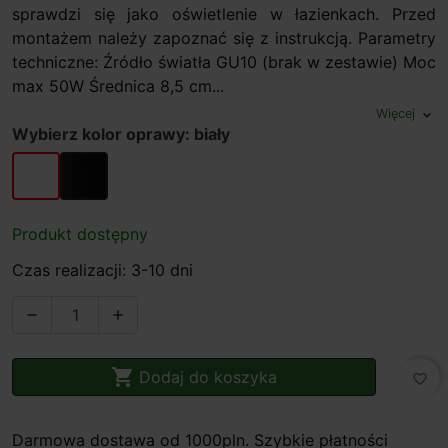
sprawdzi się jako oświetlenie w łazienkach. Przed
montażem należy zapoznać się z instrukcją. Parametry
techniczne: Źródło światła GU10 (brak w zestawie) Moc
max 50W Średnica 8,5 cm...
Więcej
expand_more
Wybierz kolor oprawy: biały
biały
czarny
Produkt dostępny
Czas realizacji: 3-10 dni



Dodaj do koszyka
favorite_border
Darmowa dostawa od 1000pln. Szybkie płatności