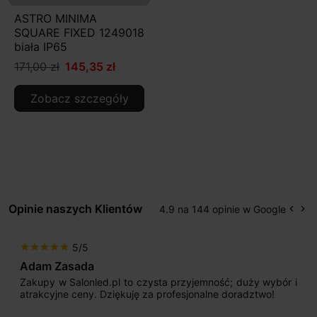
ASTRO MINIMA
SQUARE FIXED 1249018
biała IP65
171,00 zł
145,35 zł
Zobacz szczegóły
Opinie naszych Klientów
4.9 na 144 opinie w Google
keyboard_arrow_left
keyboard_arrow_right
Popr
Na
5/5
star
star
star
star
star
Adam Zasada
Zakupy w Salonled.pl to czysta przyjemność; duży wybór i
atrakcyjne ceny. Dziękuję za profesjonalne doradztwo!