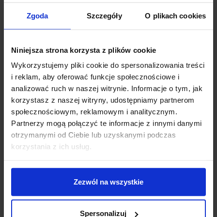
+48 694 000 777
,
+48 799 220 777
phone
Zgoda
Szczegóły
O plikach cookies
sklep@salonled.pl
email
Metody płatności
Niniejsza strona korzysta z plików cookie
Wykorzystujemy pliki cookie do spersonalizowania treści
i reklam, aby oferować funkcje społecznościowe i
Koszt dostawy
analizować ruch w naszej witrynie. Informacje o tym, jak
korzystasz z naszej witryny, udostępniamy partnerom
społecznościowym, reklamowym i analitycznym.
Zapytaj o produkt
Partnerzy mogą połączyć te informacje z innymi danymi
otrzymanymi od Ciebie lub uzyskanymi podczas
korzystania z ich usług.
Opis
Zezwól na wszystkie
Astro MINIMA ROUND FIXED 1249012, 1249017
to
biała lub czarna, okrągła oprawa, lekko cofnięta,
Spersonalizuj