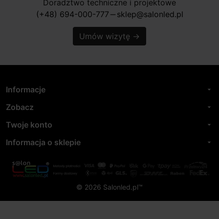
Doradztwo techniczne i projektowe
(+48) 694-000-777
sklep@salonled.pl
horizontal_rule
Umów wizytę
→
Informacje
arrow_drop_down
Zobacz
arrow_drop_down
Twoje konto
arrow_drop_down
Informacja o sklepie
arrow_drop_down
© 2026 Salonled.pl™