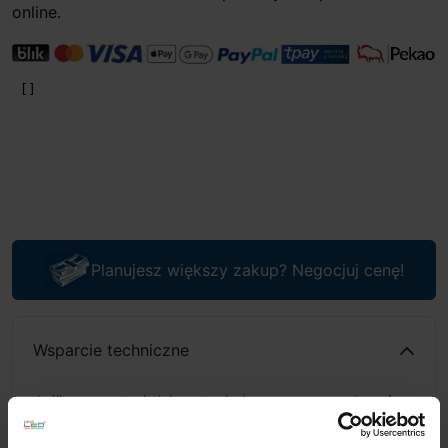
online.
Planujesz większy zakup? Negocjuj cenę!
Wsparcie techniczne
Jeśli masz pytania lub potrzebujesz pomocy, zadzwoń
lub napisz do nas: pracujemy od 8:00 do 18:00,
odpowiedzi na e-maile od 8:00 do 22:00.