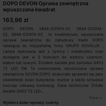
DOPO DEVON Oprawa zewnętrzna
wpuszczana kwadrat
163,96 zł
DOPO DEVON 084A-G31X1A-01, 084A-G31X1A-
02, 084A-G31X1A-03 to kwadratowa, wpuszczana
oprawa zewnętrzna do zabudowy marki DOPO
należącej do hiszpańskiej firmy GRUPO NOVOLUX .
Lampa wykonana jest z żywicy i metakrylatu oraz
dostępna jest w 3 kolorach do wyboru: czarnym,
białym lub szarym. Źródłem światła jest żarówka GX53
T2 LED 3W. Ta nowoczesna, wpuszczana oprawa
zewnętrzna DEVON DOPO doskonale sprawdzi się jako
oświetlenie ścian budynków, murów a także schodów
tworząc ciekawą iluminację. Dane techniczne: Źródło
światła GX53 T2 LED...
Więcej
expand_more
Wybierz kolor oprawy: czarny