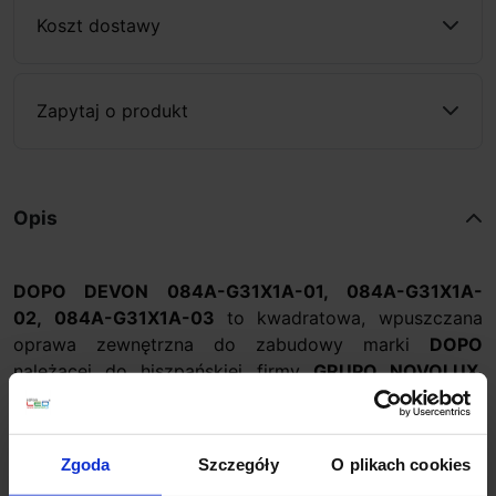
Koszt dostawy
Zapytaj o produkt
Opis
DOPO DEVON 084A-G31X1A-01, 084A-G31X1A-
02, 084A-G31X1A-03
to kwadratowa, wpuszczana
oprawa zewnętrzna do zabudowy marki
DOPO
należącej do hiszpańskiej firmy
GRUPO NOVOLUX
.
Lampa wykonana jest z żywicy i metakrylatu oraz
dostępna jest w 3 kolorach do wyboru: czarnym,
białym lub szarym. Źródłem światła jest żarówka GX53
Zgoda
Szczegóły
O plikach cookies
T2 LED 3W. Ta nowoczesna, wpuszczana oprawa