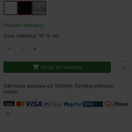
biały
czarny
szary
Produkt dostępny
Czas realizacji: 10-15 dni



Dodaj do koszyka
favorite_border
Darmowa dostawa od 1000pln. Szybkie płatności
online.