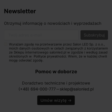
Newsletter
Otrzymuj informację o nowościach i wyprzedażach
Twój adres e-mail
Wyrażam zgodę na przetwarzanie przez Salon LED Sp. z o.o.,
moich danych osobowych w celach związanych z korzystaniem
ze Sklepu internetowego salonled.pl w zgodzie i według zasad
określonych w
Polityce prywatności.
Wiem, że w każdej chwili
mogę odwołać zgodę.
Pomoc w doborze
Doradztwo techniczne i projektowe
(+48) 694-000-777
sklep@salonled.pl
horizontal_rule
Umów wizytę
→