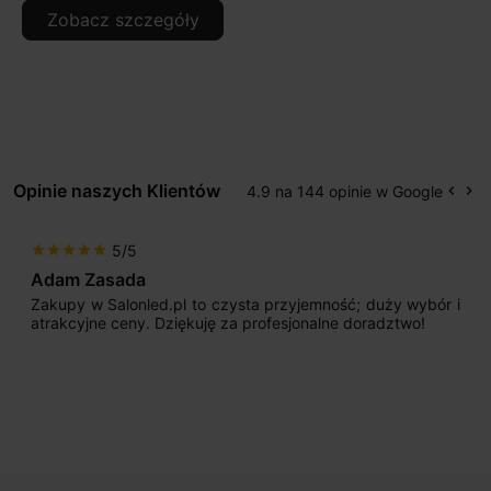
Zobacz szczegóły
Opinie naszych Klientów
4.9 na 144 opinie w Google
keyboard_arrow_left
keyboard_arrow_right
Popr
Na
5/5
star
star
star
star
star
Adam Zasada
Zakupy w Salonled.pl to czysta przyjemność; duży wybór i
atrakcyjne ceny. Dziękuję za profesjonalne doradztwo!