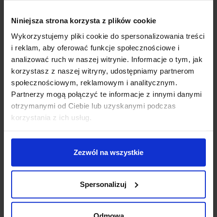
zewnętrzna DEVON DOPO doskonale sprawdzi się jako
oświetlenie ścian budynków, murów a także schodów
Niniejsza strona korzysta z plików cookie
tworząc ciekawą iluminację.
Wykorzystujemy pliki cookie do spersonalizowania treści
Dane techniczne:
i reklam, aby oferować funkcje społecznościowe i
analizować ruch w naszej witrynie. Informacje o tym, jak
Źródło światła GX53 T2 LED
korzystasz z naszej witryny, udostępniamy partnerom
Moc 3W
społecznościowym, reklamowym i analitycznym.
Zasilanie 110V-240V AC
Partnerzy mogą połączyć te informacje z innymi danymi
Wymiary 11,5 cm x 11,5 cm
otrzymanymi od Ciebie lub uzyskanymi podczas
Głębokość 6,7 cm
korzystania z ich usług.
Otwór montażowy 9,6 cm x 9,6 cm
Barwa światła niebieska 3000K lub 4000K
Strumień świetlny 350lm
Zezwól na wszystkie
Materiał żywica, metakrylat
Kolor czarny, biały lub szary
Klasa szczelności IP66
Spersonalizuj
Producent DOPO
Dodatkowe informacje:
Odmowa