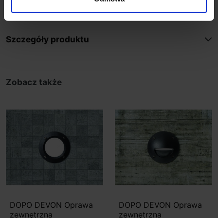
Gwarancja 2 lata
Szczegóły produktu
Zobacz także
DOPO DEVON Oprawa
DOPO DEVON Oprawa
zewnętrzna
zewnętrzna