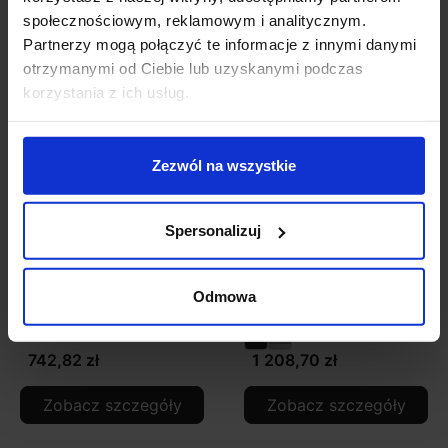
Zobacz szczegóły
Zobacz szczegóły
społecznościowym, reklamowym i analitycznym.
Partnerzy mogą połączyć te informacje z innymi danymi
otrzymanymi od Ciebie lub uzyskanymi podczas
korzystania z ich usług.
Zezwól na wszystkie
Spersonalizuj
STEINEL L605 LED
Steinel L800 kinkiet
Odmowa
9,5W kinkiet z
LED iHF z czujnikiem
czujnikiem
742,82 zł
1 208,70 zł
Zobacz szczegóły
Zobacz szczegóły