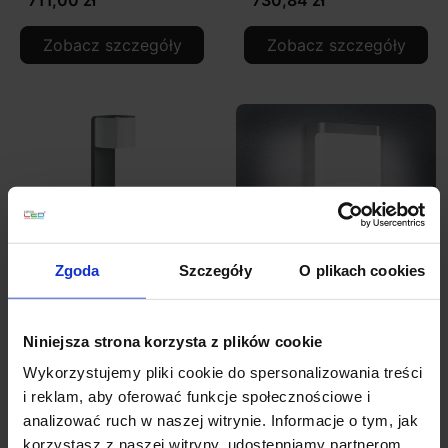
Zobacz szczegóły
Zobacz szczegóły
Zgoda
Szczegóły
O plikach cookies
STEINEL GL80 LED iHF
STEINEL L240 kinkiet
lampa ogrodowa 9,5W
zewnętrzny LED 7,5W
Niniejsza strona korzysta z plików cookie
czujnik ruchu
Wykorzystujemy pliki cookie do spersonalizowania treści
i reklam, aby oferować funkcje społecznościowe i
1 090,80 zł
591,08 zł
analizować ruch w naszej witrynie. Informacje o tym, jak
korzystasz z naszej witryny, udostępniamy partnerom