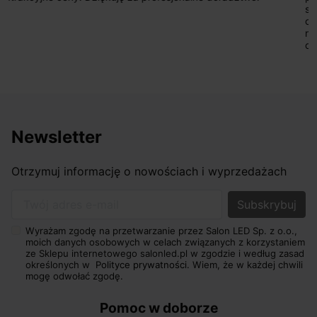
sprzedającego. Pan ma duże doświadczenie i potrafi
odpowiednio pokierować i doradzić dzięki czemu mamy
nasze wymarzone oświetlenie. Dodatkowo udało się to
osiągnąć w przyzwoitych pieniądzach.
Newsletter
Otrzymuj informację o nowościach i wyprzedażach
Twój adres e-mail
Wyrażam zgodę na przetwarzanie przez Salon LED Sp. z o.o.,
moich danych osobowych w celach związanych z korzystaniem
ze Sklepu internetowego salonled.pl w zgodzie i według zasad
określonych w
Polityce prywatności.
Wiem, że w każdej chwili
mogę odwołać zgodę.
Pomoc w doborze