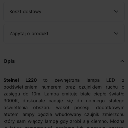
Koszt dostawy
Zapytaj o produkt
Opis
Steinel L220
to zewnętrzna lampa LED z
podświetleniem numerem oraz czujnikiem ruchu o
zasięgu do 10m. Lampa emituje białe ciepłe światło
3000K, doskonale nadaje się do nocnego stałego
oświetlenia obszaru wokół posesji, dodatkowym
atutem lampy będzie wbudowany czujnik zmierzchu
który sam włączy lampę gdy zrobi się ciemno. Można
ją łatwo zamontować poziomo lub pionowo, zestaw