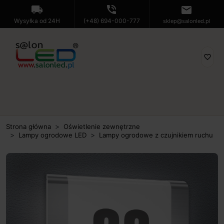
local_shipping
phone_in_talk
mail
Wysyłka od 24H
(+48) 694-000-777
sklep@salonled.pl
favorite_border
Strona główna
Oświetlenie zewnętrzne
Lampy ogrodowe LED
Lampy ogrodowe z czujnikiem ruchu