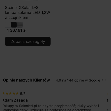
Steinel XSolar L-S
lampa solarna LED 1,2W
z czujnikiem
1 367,91 zł
Zobacz szczegóły
Opinie naszych Klientów
4.9 na 144 opinie w Google
keyboard_arrow_left
keyboard_arrow_right
Popr
Na
5/5
star
star
star
star
star
Max777
Jestem bardzo zadowolony. Przede wszystkim od
początku uderzyło mnie profesjonalne podejście