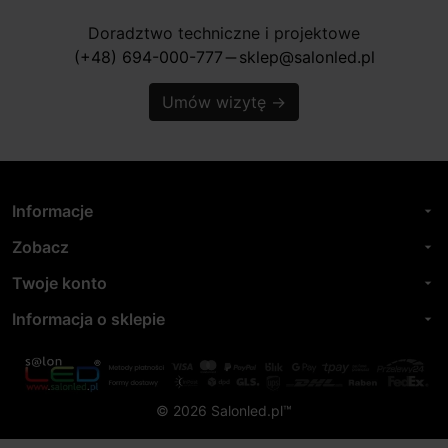
Doradztwo techniczne i projektowe
(+48) 694-000-777
sklep@salonled.pl
horizontal_rule
Umów wizytę
→
Informacje
arrow_drop_down
Zobacz
arrow_drop_down
Twoje konto
arrow_drop_down
Informacja o sklepie
arrow_drop_down
© 2026 Salonled.pl™