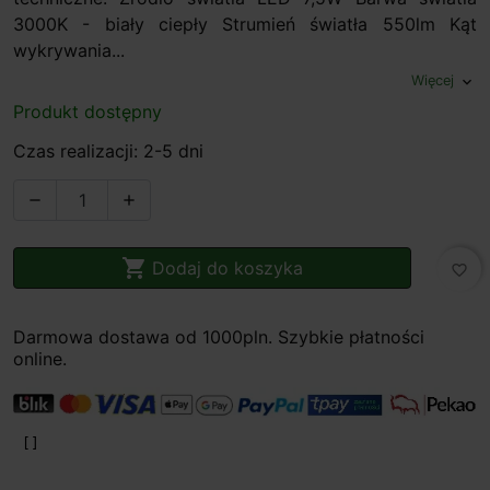
3000K - biały ciepły Strumień światła 550lm Kąt
wykrywania...
Więcej
expand_more
Produkt dostępny
Czas realizacji: 2-5 dni



Dodaj do koszyka
favorite_border
Darmowa dostawa od 1000pln. Szybkie płatności
online.