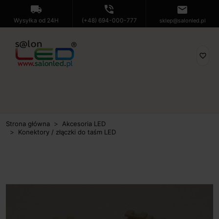
local_shipping
phone_in_talk
mail
Wysyłka od 24H
(+48) 694-000-777
sklep@salonled.pl
favorite_border
Strona główna
Akcesoria LED
Konektory / złączki do taśm LED