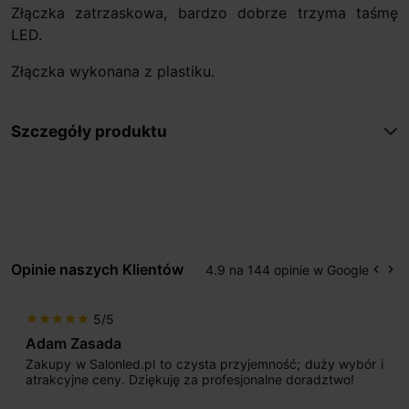
Złączka zatrzaskowa, bardzo dobrze trzyma taśmę
LED.
Złączka wykonana z plastiku.
Szczegóły produktu
Opinie naszych Klientów
4.9 na 144 opinie w Google
keyboard_arrow_left
keyboard_arrow_right
Popr
Na
5/5
star
star
star
star
star
Adam Zasada
Zakupy w Salonled.pl to czysta przyjemność; duży wybór i
atrakcyjne ceny. Dziękuję za profesjonalne doradztwo!