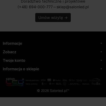
Doradztwo techniczne i projektowe
(+48) 694-000-777
sklep@salonled.pl
horizontal_rule
Umów wizytę
→
Informacje
arrow_drop_down
Zobacz
arrow_drop_down
Twoje konto
arrow_drop_down
Informacja o sklepie
arrow_drop_down
© 2026 Salonled.pl™