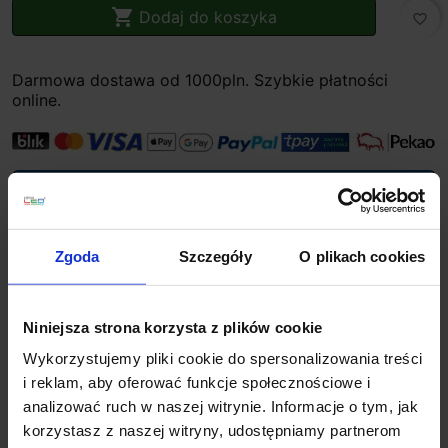

Dodaj do koszyka
favorite_border
Darmowa dostawa od 1000pln. Szybkie płatności
online.
Planujesz większy zakup? Negocjuj cenę!
Zgoda
Szczegóły
O plikach cookies
Wsparcie techniczne
Niniejsza strona korzysta z plików cookie
Jeśli masz pytania lub potrzebujesz pomocy, zadzwoń
lub napisz do nas: pracujemy od 8:00 do 18:00,
Wykorzystujemy pliki cookie do spersonalizowania treści
odpowiedzi na e-maile od 8:00 do 22:00.
i reklam, aby oferować funkcje społecznościowe i
+48 694 000 777
,
+48 799 220 777
phone
analizować ruch w naszej witrynie. Informacje o tym, jak
sklep@salonled.pl
email
korzystasz z naszej witryny, udostępniamy partnerom