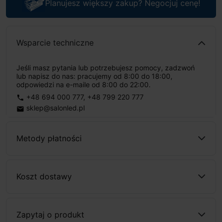
Planujesz większy zakup? Negocjuj cenę!
Wsparcie techniczne
Jeśli masz pytania lub potrzebujesz pomocy, zadzwoń
lub napisz do nas: pracujemy od 8:00 do 18:00,
odpowiedzi na e-maile od 8:00 do 22:00.
+48 694 000 777
,
+48 799 220 777
phone
sklep@salonled.pl
email
Metody płatności
Koszt dostawy
Zapytaj o produkt