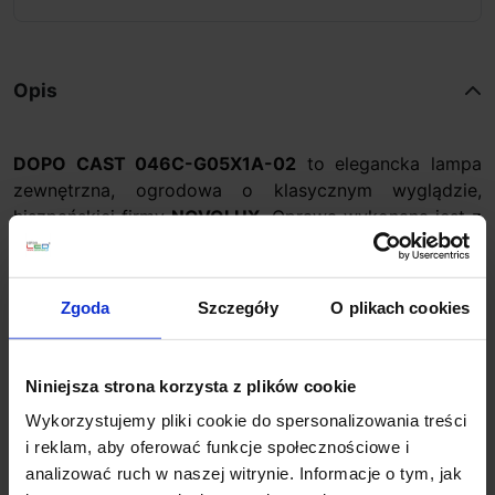
Opis
DOPO CAST 046C-G05X1A-02
to elegancka lampa
zewnętrzna, ogrodowa o klasycznym wyglądzie,
hiszpańskiej firmy
NOVOLUX
. Oprawa wykonana jest z
aluminium i metakrylanu, a składa się z czarnego
słupka i białego, okrągłego klosza. Źródłem światła jest
żarówka E27 LED o mocy max. 6W. Lampa doskonale
Zgoda
Szczegóły
O plikach cookies
sprawdzi się jako oświetlenie podjazdów, ścieżek,
chodników a także roślin w ogrodzie czy parku.
Niniejsza strona korzysta z plików cookie
Dane techniczne:
Wykorzystujemy pliki cookie do spersonalizowania treści
Źródło światła E27 LED
i reklam, aby oferować funkcje społecznościowe i
Moc max 6W
analizować ruch w naszej witrynie. Informacje o tym, jak
Zasilanie 110V-240V AC