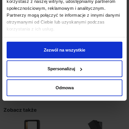
korzystasz z naszej witryny, udostępniamy partnerom
Wysokość 40 cm
społecznościowym, reklamowym i analitycznym.
Średnica klosza 25 cm
Partnerzy mogą połączyć te informacje z innymi danymi
Wymiary podstawy 19cm x 17cm
otrzymanymi od Ciebie lub uzyskanymi podczas
Materiał aluminium, metakrylan
korzystania z ich usług.
Kolor czarny
Klasa szczelności IP43
Producent DOPO
Zezwól na wszystkie
Dodatkowe informacje:
Gwarancja 2 lata
Spersonalizuj
Szczegóły produktu
Odmowa
Zobacz także