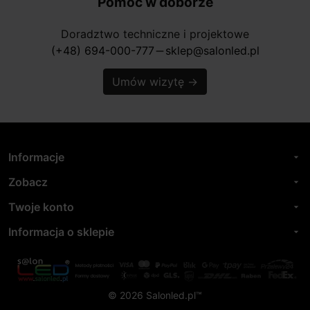
Pomoc w doborze
Doradztwo techniczne i projektowe
(+48) 694-000-777
sklep@salonled.pl
horizontal_rule
Umów wizytę
→
Informacje
arrow_drop_down
Zobacz
arrow_drop_down
Twoje konto
arrow_drop_down
Informacja o sklepie
arrow_drop_down
© 2026 Salonled.pl™