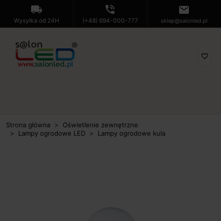
local_shipping
phone_in_talk
mail
Wysyłka od 24H
(+48) 694-000-777
sklep@salonled.pl
favorite_border
Strona główna
Oświetlenie zewnętrzne
Lampy ogrodowe LED
Lampy ogrodowe kula