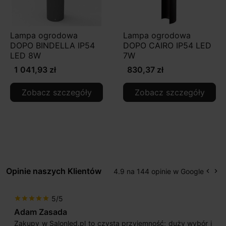
Lampa ogrodowa
Lampa ogrodowa
DOPO BINDELLA IP54
DOPO CAIRO IP54 LED
LED 8W
7W
1 041,93 zł
830,37 zł
Zobacz szczegóły
Zobacz szczegóły
Opinie naszych Klientów
4.9 na 144 opinie w Google
keyboard_arrow_left
keyboard_arrow_right
Popr
Na
5/5
star
star
star
star
star
Adam Zasada
Zakupy w Salonled.pl to czysta przyjemność; duży wybór i