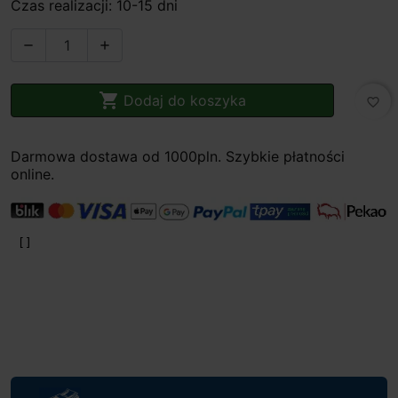
Czas realizacji: 10-15 dni



Dodaj do koszyka
favorite_border
Darmowa dostawa od 1000pln. Szybkie płatności
online.