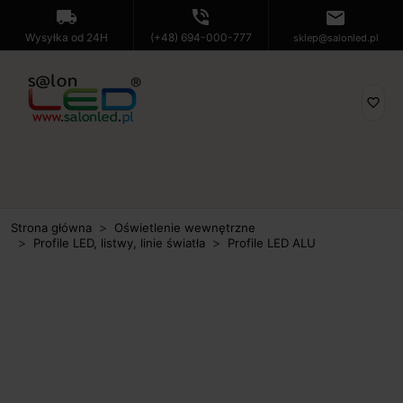
local_shipping
phone_in_talk
mail
Wysyłka od 24H
(+48) 694-000-777
sklep@salonled.pl
favorite_border
Strona główna
Oświetlenie wewnętrzne
Profile LED, listwy, linie światła
Profile LED ALU