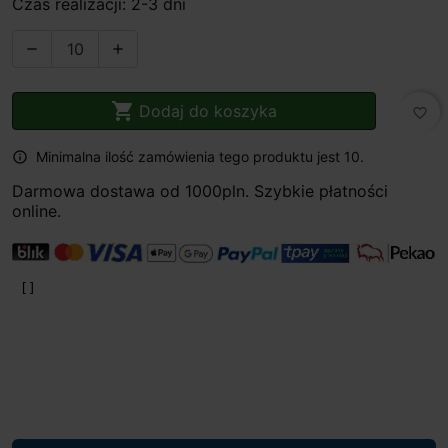
Czas realizacji: 2-3 dni



Dodaj do koszyka
favorite_border
Minimalna ilość zamówienia tego produktu jest 10.

Darmowa dostawa od 1000pln. Szybkie płatności
online.