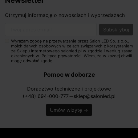
Newsletter
Otrzymuj informację o nowościach i wyprzedażach
Twój adres e-mail
Wyrażam zgodę na przetwarzanie przez Salon LED Sp. z o.o.,
moich danych osobowych w celach związanych z korzystaniem
ze Sklepu internetowego salonled.pl w zgodzie i według zasad
określonych w
Polityce prywatności.
Wiem, że w każdej chwili
mogę odwołać zgodę.
Pomoc w doborze
Doradztwo techniczne i projektowe
(+48) 694-000-777
sklep@salonled.pl
horizontal_rule
Umów wizytę
→