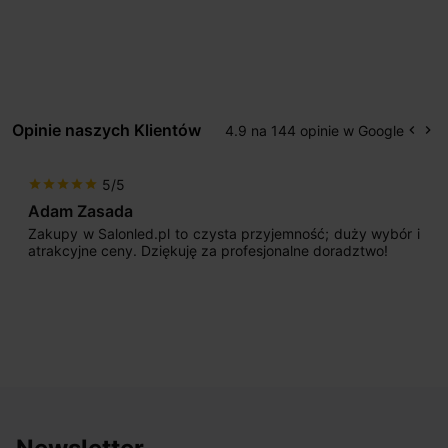
Opinie naszych Klientów
4.9 na 144 opinie w Google
keyboard_arrow_left
keyboard_arrow_right
Popr
Na
5/5
star
star
star
star
star
Adam Zasada
Zakupy w Salonled.pl to czysta przyjemność; duży wybór i
atrakcyjne ceny. Dziękuję za profesjonalne doradztwo!