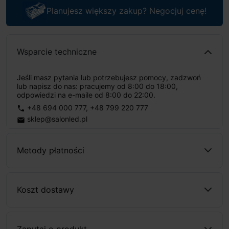
Planujesz większy zakup? Negocjuj cenę!
Wsparcie techniczne
Jeśli masz pytania lub potrzebujesz pomocy, zadzwoń
lub napisz do nas: pracujemy od 8:00 do 18:00,
odpowiedzi na e-maile od 8:00 do 22:00.
+48 694 000 777
,
+48 799 220 777
phone
sklep@salonled.pl
email
Metody płatności
Koszt dostawy
Zapytaj o produkt