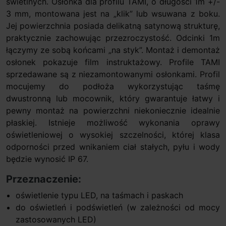
świetlnych. Osłonka dla profilu TAMI, o długości 1m +/-
3 mm, montowana jest na „klik” lub wsuwana z boku.
Jej powierzchnia posiada delikatną satynową strukturę,
praktycznie zachowując przezroczystość. Odcinki 1m
łączymy ze sobą końcami „na styk”. Montaż i demontaż
osłonek pokazuje film instruktażowy. Profile TAMI
sprzedawane są z niezamontowanymi osłonkami. Profil
mocujemy do podłoża wykorzystując taśmę
dwustronną lub mocownik, który gwarantuje łatwy i
pewny montaż na powierzchni niekoniecznie idealnie
płaskiej. Istnieje możliwość wykonania oprawy
oświetleniowej o wysokiej szczelności, której klasa
odporności przed wnikaniem ciał stałych, pyłu i wody
będzie wynosić IP 67.
Przeznaczenie:
oświetlenie typu LED, na taśmach i paskach
do oświetleń i podświetleń (w zależności od mocy
zastosowanych LED)