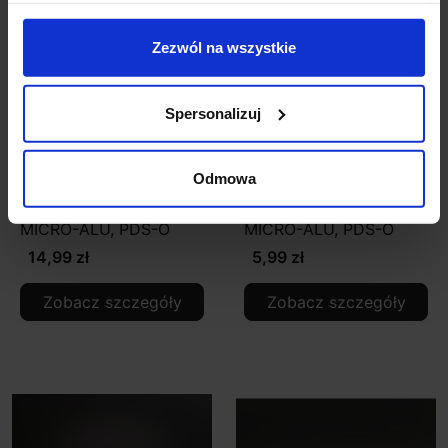
Zezwól na wszystkie
Spersonalizuj
Odmowa
Mocownik chrom mat
Mocownik ocynk dla
dla profilu PDS4- ALU,
profilu PDS4- ALU,
MICRO-ALU, PDS-O
MICRO-ALU, PDS-O
14,99 zł
5,99 zł
Zobacz szczegóły
Zobacz szczegóły