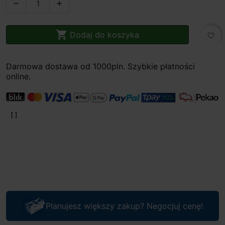



Dodaj do koszyka
favorite_border
Darmowa dostawa od 1000pln. Szybkie płatności
online.
Planujesz większy zakup? Negocjuj cenę!