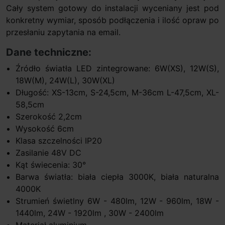
Cały system gotowy do instalacji wyceniany jest pod
konkretny wymiar, sposób podłączenia i ilość opraw po
przesłaniu zapytania na email.
Dane techniczne:
Źródło światła LED zintegrowane: 6W(XS), 12W(S),
18W(M), 24W(L), 30W(XL)
Długość: XS-13cm, S-24,5cm, M-36cm L-47,5cm, XL-
58,5cm
Szerokość 2,2cm
Wysokość 6cm
Klasa szczelności IP20
Zasilanie 48V DC
Kąt świecenia: 30°
Barwa światła: biała ciepła 3000K, biała naturalna
4000K
Strumień świetlny 6W - 480lm, 12W - 960lm, 18W -
1440lm, 24W - 1920lm , 30W - 2400lm
Materiał aluminium