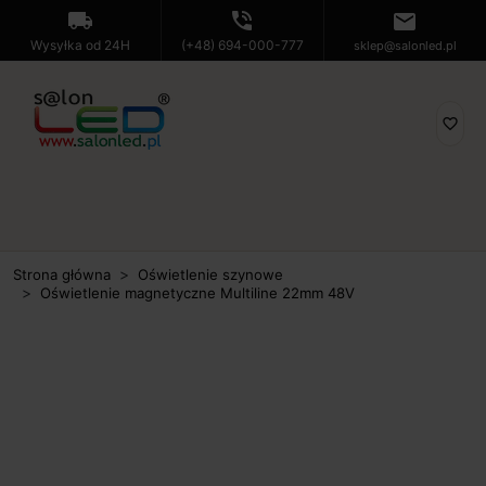
local_shipping
phone_in_talk
mail
Wysyłka od 24H
(+48) 694-000-777
sklep@salonled.pl
favorite_border
Strona główna
Oświetlenie szynowe
Oświetlenie magnetyczne Multiline 22mm 48V