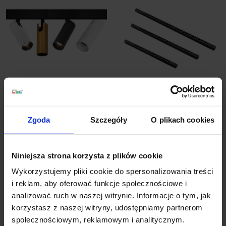
OXYLED MINI SPOT
OXYLED MULTILINE
MULTILINE reflektor
DOTS SLIM lampa z
LED na magnes 7W
diodami do szyny
Zgoda
Szczegóły
O plikach cookies
magnetycznej 48V
319,80 zł
123,00 zł
Niniejsza strona korzysta z plików cookie
Wykorzystujemy pliki cookie do spersonalizowania treści
Zobacz szczegóły
Zobacz szczegóły
i reklam, aby oferować funkcje społecznościowe i
analizować ruch w naszej witrynie. Informacje o tym, jak
korzystasz z naszej witryny, udostępniamy partnerom
społecznościowym, reklamowym i analitycznym.