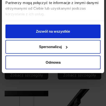
Partnerzy mogą połączyć te informacje z innymi danymi
otrzymanymi od Ciebie lub uzyskanymi podczas
korzystania z ich usług.
Zezwól na wszystkie
OXYLED MULTILINE
OXYLED MULTILINE
Spersonalizuj
GLOBE P lampa
końcówka zasilająca do
wisząca LED na magnes
szyn 48V
Odmowa
528,90 zł
43,05 zł
Zobacz szczegóły
Zobacz szczegóły