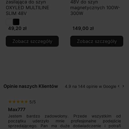
zasilająca do szyn
48V do szyn
OXYLED MULTILINE
magnetycznych 100W-
SLIM 48V
300W
49,20 zł
149,00 zł
Zobacz szczegóły
Zobacz szczegóły
Opinie naszych Klientów
4.9 na 144 opinie w Google
keyboard_arrow_left
keyboard_arrow_right
Popr
Na
5/5
star
star
star
star
star
Max777
Jestem bardzo zadowolony. Przede wszystkim od
początku uderzyło mnie profesjonalne podejście
sprzedającego. Pan ma duże doświadczenie i potrafi