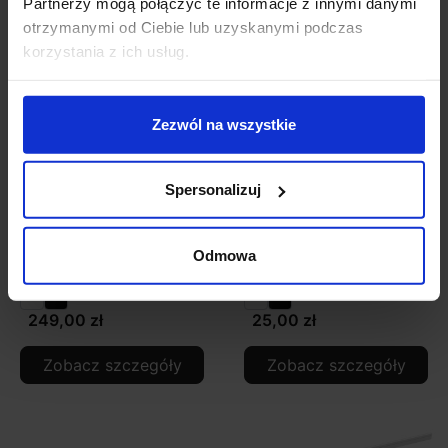
Partnerzy mogą połączyć te informacje z innymi danymi
otrzymanymi od Ciebie lub uzyskanymi podczas
korzystania z ich usług.
Zezwól na wszystkie
Spersonalizuj
FIVETRACK GEMINI
FIVETRACK końcówka
diodowa LED 7W biała,
zasilająca do szyn 5mm
Odmowa
czarna 5mm
249,00 zł
25,00 zł
Zobacz szczegóły
Zobacz szczegóły