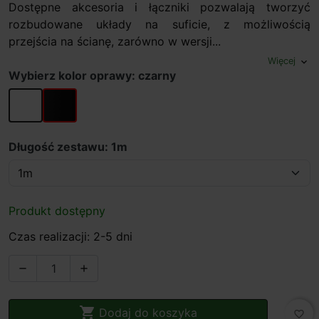
Dostępne akcesoria i łączniki pozwalają tworzyć
rozbudowane układy na suficie, z możliwością
przejścia na ścianę, zarówno w wersji...
Więcej
expand_more
Wybierz kolor oprawy: czarny
biały
czarny
Długość zestawu: 1m
Produkt dostępny
Czas realizacji: 2-5 dni



Dodaj do koszyka
favorite_border