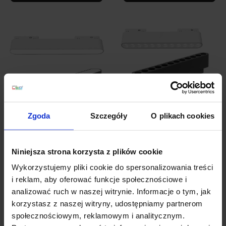
Zgoda
Szczegóły
O plikach cookies
FIVETRACK CYGNUS
FIVETRACK DRACO
5mm biała, czarna LED
szyna 5mm biała,
Niniejsza strona korzysta z plików cookie
12W
czarna LED 12W
Wykorzystujemy pliki cookie do spersonalizowania treści
149,00 zł
149,00 zł
i reklam, aby oferować funkcje społecznościowe i
analizować ruch w naszej witrynie. Informacje o tym, jak
Zobacz szczegóły
Zobacz szczegóły
korzystasz z naszej witryny, udostępniamy partnerom
społecznościowym, reklamowym i analitycznym.