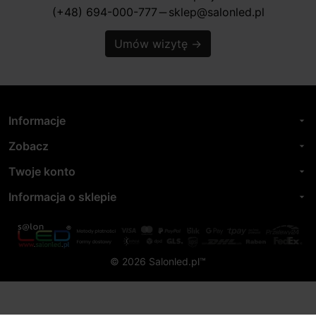
(+48) 694-000-777
sklep@salonled.pl
horizontal_rule
Umów wizytę
→
Informacje
arrow_drop_down
Zobacz
arrow_drop_down
Twoje konto
arrow_drop_down
Informacja o sklepie
arrow_drop_down
© 2026 Salonled.pl™