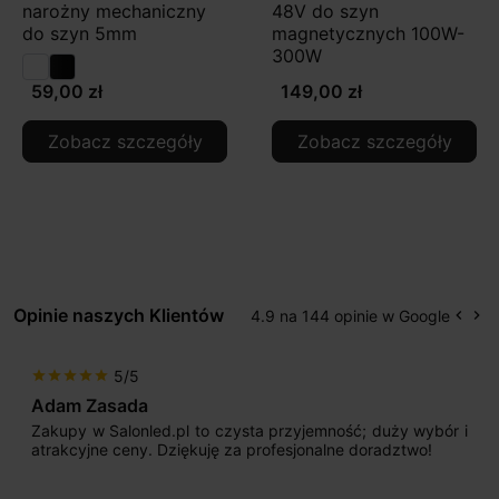
narożny mechaniczny
48V do szyn
do szyn 5mm
magnetycznych 100W-
300W
59,00 zł
149,00 zł
Zobacz szczegóły
Zobacz szczegóły
Opinie naszych Klientów
4.9 na 144 opinie w Google
keyboard_arrow_left
keyboard_arrow_right
Popr
Na
5/5
star
star
star
star
star
Adam Zasada
Zakupy w Salonled.pl to czysta przyjemność; duży wybór i
atrakcyjne ceny. Dziękuję za profesjonalne doradztwo!