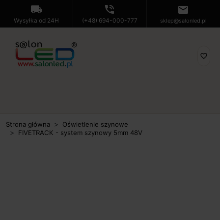
local_shipping
phone_in_talk
mail
Wysyłka od 24H
(+48) 694-000-777
sklep@salonled.pl
favorite_border
Strona główna
Oświetlenie szynowe
FIVETRACK - system szynowy 5mm 48V